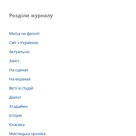
Розділи журналу
Митці на фронті
Світ з Україною
Актуально
Зміст
На сценах
На екранах
Вісті зі студій
Діалог
Згадаймо
Історія
Класика
Мистецька хроніка