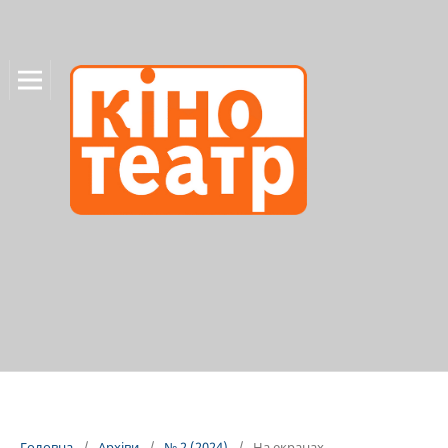
Головна
/
Архіви
/
№ 2 (2024)
/
На екранах