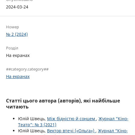
2024-03-24
Номер
№ 2 (2024)
Розділ
На екранах
##category.category##
На екранах
Статті цього автора (авторів), які найбільше
читають
Юлій Швець,
Між бідністю й сонцем
,
Журнал “Кіно-
Театр”: № 3 (2021)
Юлій Швець,
Вектор втечі («Ольга»)
,
Журнал “Кіно-