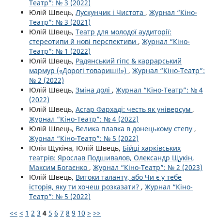
Театр”: № 3 (2022)
Юлій Швець,
Лускунчик і Чистота
,
Журнал “Кіно-
Театр”: № 3 (2021)
Юлій Швець,
Театр для молодої аудиторії:
стереотипи й нові перспективи
,
Журнал “Кіно-
Театр”: № 1 (2022)
Юлій Швець,
Радянський гіпс & каррарський
мармур («Дорогі товариші!»)
,
Журнал “Кіно-Театр”:
№ 2 (2022)
Юлій Швець,
Зміна долі
,
Журнал “Кіно-Театр”: № 4
(2022)
Юлій Швець,
Асгар Фархаді: честь як універсум
,
Журнал “Кіно-Театр”: № 4 (2022)
Юлій Швець,
Велика плавка в донецькому степу
,
Журнал “Кіно-Театр”: № 5 (2022)
Юлія Щукіна, Юлій Швець,
Бійці харківських
театрів: Ярослав Подшивалов, Олександр Щукін,
Максим Богаєнко
,
Журнал “Кіно-Театр”: № 2 (2023)
Юлій Швець,
Витоки таланту, або Чи є у тебе
історія, яку ти хочеш розказати?
,
Журнал “Кіно-
Театр”: № 5 (2022)
<<
<
1
2
3
4
5
6
7
8
9
10
>
>>