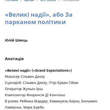
«Великі надії», або За
парканом політики
Юлій Швець
Анотація
«Великі надії» («Grand Expectations»)
Режисер Сільвен Деклу
Сценарій: Сільвен Деклу, П’єр-Ерван Гійом
Оператор Жульєн Ірш
Композитор Флоренсія Ді Кончільо
В ролях: Ребекка Мардер, Еммануель Берко, Беньямін
Лаверньє, Марк Барбе.