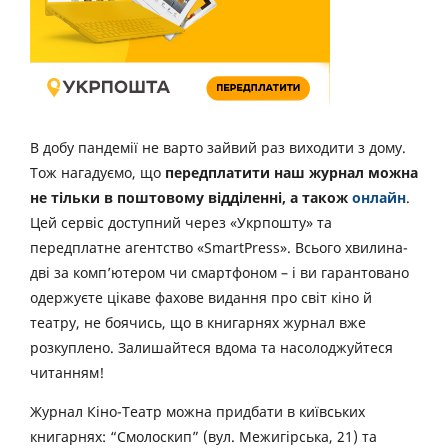
В добу пандемії не варто зайвий раз виходити з дому.
Тож нагадуємо, що
передплатити наш журнал можна
не тільки в поштовому відділенні, а також
онлайн
.
Цей сервіс доступний через «Укрпошту» та
передплатне агентство «SmartPress». Всього хвилина-
дві за комп’ютером чи смартфоном – і ви гарантовано
одержуєте цікаве фахове видання про світ кіно й
театру, не боячись, що в книгарнях журнал вже
розкуплено. Залишайтеся вдома та насолоджуйтеся
читанням!
Журнал Кіно-Театр можна придбати в київських
книгарнях: “Смолоскип” (вул. Межигірська, 21) та