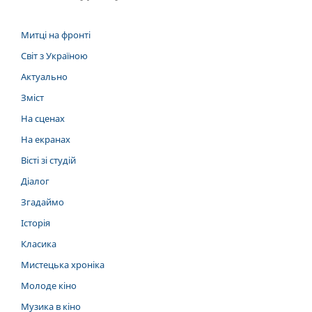
Митці на фронті
Світ з Україною
Актуально
Зміст
На сценах
На екранах
Вісті зі студій
Діалог
Згадаймо
Історія
Класика
Мистецька хроніка
Молоде кіно
Музика в кіно