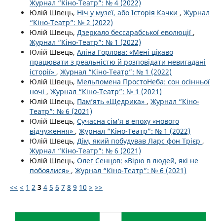
Журнал “Кіно-Театр”: № 4 (2022)
Юлій Швець,
Ніч у музеї, або Історія Качки
,
Журнал
“Кіно-Театр”: № 2 (2022)
Юлій Швець,
Дзеркало бессарабської еволюції
,
Журнал “Кіно-Театр”: № 1 (2022)
Юлій Швець,
Аліна Горлова: «Мені цікаво
працювати з реальністю й розповідати невигадані
історії»
,
Журнал “Кіно-Театр”: № 1 (2022)
Юлій Швець,
Мельпомена ПростоНеба: сон осінньої
ночі
,
Журнал “Кіно-Театр”: № 1 (2021)
Юлій Швець,
Пам’ять «Щедрика»
,
Журнал “Кіно-
Театр”: № 6 (2021)
Юлій Швець,
Сучасна сім’я в епоху «нового
відчуження»
,
Журнал “Кіно-Театр”: № 1 (2022)
Юлій Швець,
Дім, який побудував Ларс фон Трієр
,
Журнал “Кіно-Театр”: № 6 (2021)
Юлій Швець,
Олег Сенцов: «Вірю в людей, які не
побоялися»
,
Журнал “Кіно-Театр”: № 6 (2021)
<<
<
1
2
3
4
5
6
7
8
9
10
>
>>