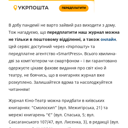
В добу пандемії не варто зайвий раз виходити з дому.
Тож нагадуємо, що
передплатити наш журнал можна
не тільки в поштовому відділенні, а також
онлайн
.
Цей сервіс доступний через «Укрпошту» та
передплатне агентство «SmartPress». Всього хвилина-
дві за комп’ютером чи смартфоном – і ви гарантовано
одержуєте цікаве фахове видання про світ кіно й
театру, не боячись, що в книгарнях журнал вже
розкуплено. Залишайтеся вдома та насолоджуйтеся
читанням!
Журнал Кіно-Театр можна придбати в київських
книгарнях: “Смолоскип” (вул. Межигірська, 21) та
мережі книгарень “Є” (вул. Спаська, 5; вул.
Саксаганського 107/47, вул. Лисенка, 3), в редакції (вул.