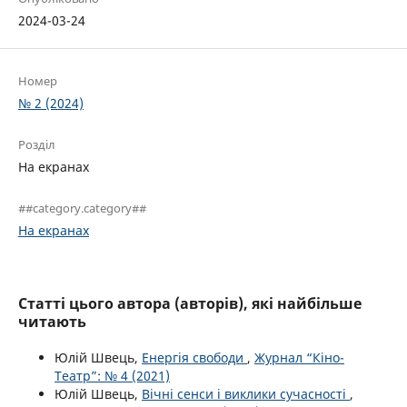
2024-03-24
Номер
№ 2 (2024)
Розділ
На екранах
##category.category##
На екранах
Статті цього автора (авторів), які найбільше
читають
Юлій Швець,
Енергія свободи
,
Журнал “Кіно-
Театр”: № 4 (2021)
Юлій Швець,
Вічні сенси і виклики сучасності
,