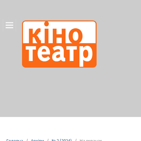
Головна
/
Архіви
/
№ 2 (2024)
/
На екранах