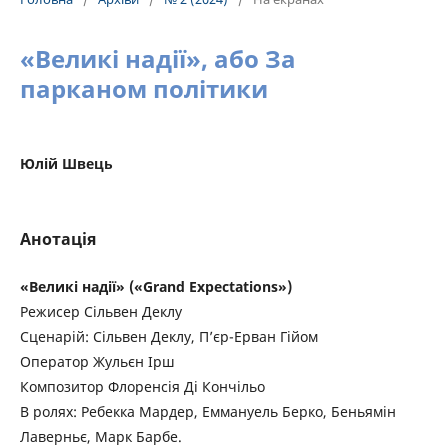
«Великі надії», або За
парканом політики
Юлій Швець
Анотація
«Великі надії» («Grand Expectations»)
Режисер Сільвен Деклу
Сценарій: Сільвен Деклу, П’єр-Ерван Гійом
Оператор Жульєн Ірш
Композитор Флоренсія Ді Кончільо
В ролях: Ребекка Мардер, Еммануель Берко, Беньямін
Лаверньє, Марк Барбе.