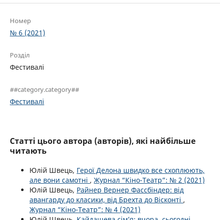
Номер
№ 6 (2021)
Розділ
Фестивалі
##category.category##
Фестивалі
Статті цього автора (авторів), які найбільше
читають
Юлій Швець,
Герої Делона швидко все схоплюють,
але вони самотні
,
Журнал “Кіно-Театр”: № 2 (2021)
Юлій Швець,
Райнер Вернер Фассбіндер: від
авангарду до класики, від Брехта до Вісконті
,
Журнал “Кіно-Театр”: № 4 (2021)
Юлій Швець,
Кайдашева сім’я: вчора, сьогодні…