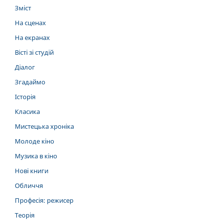
Зміст
На сценах
На екранах
Вісті зі студій
Діалог
Згадаймо
Історія
Класика
Мистецька хроніка
Молоде кіно
Музика в кіно
Нові книги
Обличчя
Професія: режисер
Теорія