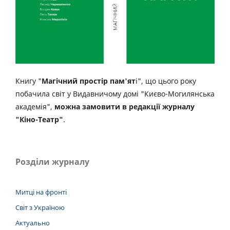
Книгу "
Магічний простір пам'ят
і", що цього року
побачила світ у Видавничому домі "Києво-Могилянська
академія",
можна замовити в редакції журналу
"Кіно-Театр"
.
Розділи журналу
Митці на фронті
Світ з Україною
Актуально