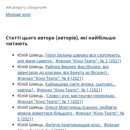
##category.category##
Молоде кіно
Статті цього автора (авторів), які найбільше
читають
Юлій Швець,
Герої Делона швидко все схоплюють,
але вони самотні
,
Журнал “Кіно-Театр”: № 2 (2021)
Юлій Швець,
Райнер Вернер Фассбіндер: від
авангарду до класики, від Брехта до Вісконті
,
Журнал “Кіно-Театр”: № 4 (2021)
Юлій Швець,
Кайдашева сім’я: вчора, сьогодні…
завтра?
,
Журнал “Кіно-Театр”: № 1 (2021)
Юлій Швець ,
Слово і рух: мистецтво перекладу
,
Журнал “Кіно-Театр”: № 1 (2021)
Юлій Швець,
Олеся Моргунець-Ісаєнко: любов’ю
можна домогтися більшого
,
Журнал “Кіно-Театр”: №
5 (2021)
Юлій Швець,
Дитяче пригодницьке кіно:
,
Журнал