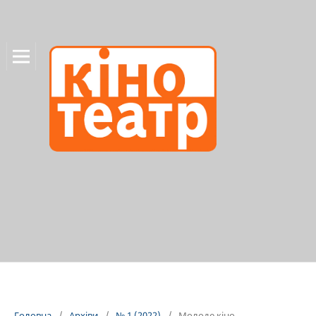
Головна
/
Архіви
/
№ 1 (2022)
/
Молоде кіно