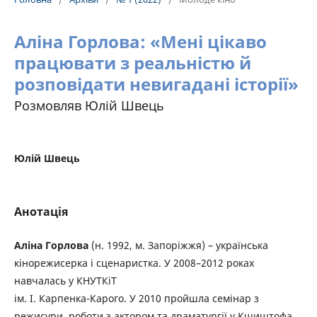
Аліна Горлова: «Мені цікаво
працювати з реальністю й
розповідати невигадані історії»
Розмовляв Юлій Швець
Юлій Швець
Анотація
Аліна Горлова
(н. 1992, м. Запоріжжя) – українська
кінорежисерка і сценаристка. У 2008–2012 роках
навчалась у КНУТКіТ
ім. І. Карпенка-Карого. У 2010 пройшла семінар з
режисури, роботи з актором та драматургії у Кшиштофа