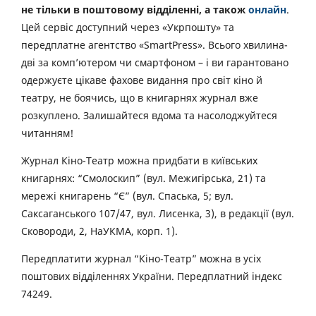
не тільки в поштовому відділенні, а також
онлайн
.
Цей сервіс доступний через «Укрпошту» та
передплатне агентство «SmartPress». Всього хвилина-
дві за комп’ютером чи смартфоном – і ви гарантовано
одержуєте цікаве фахове видання про світ кіно й
театру, не боячись, що в книгарнях журнал вже
розкуплено. Залишайтеся вдома та насолоджуйтеся
читанням!
Журнал Кіно-Театр можна придбати в київських
книгарнях: “Смолоскип” (вул. Межигірська, 21) та
мережі книгарень “Є” (вул. Спаська, 5; вул.
Саксаганського 107/47, вул. Лисенка, 3), в редакції (вул.
Сковороди, 2, НаУКМА, корп. 1).
Передплатити журнал “Кіно-Театр” можна в усіх
поштових відділеннях України. Передплатний індекс
74249.