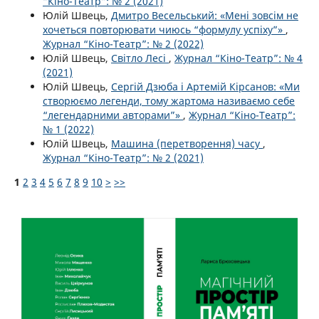
“Кіно-Театр”: № 2 (2021)
Юлій Швець,
Дмитро Весельський: «Мені зовсім не
хочеться повторювати чиюсь “формулу успіху”»
,
Журнал “Кіно-Театр”: № 2 (2022)
Юлій Швець,
Світло Лесі
,
Журнал “Кіно-Театр”: № 4
(2021)
Юлій Швець,
Сергій Дзюба і Артемій Кірсанов: «Ми
створюємо легенди, тому жартома називаємо себе
“легендарними авторами”»
,
Журнал “Кіно-Театр”:
№ 1 (2022)
Юлій Швець,
Машина (перетворення) часу
,
Журнал “Кіно-Театр”: № 2 (2021)
1
2
3
4
5
6
7
8
9
10
>
>>