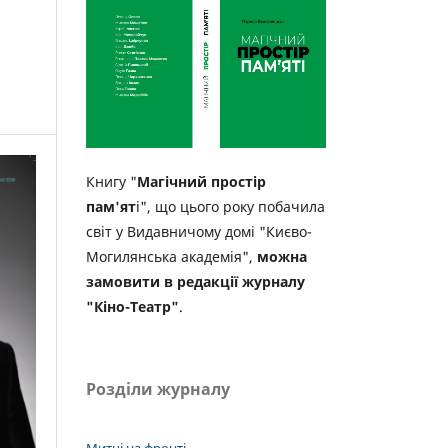
Книгу "
Магічний простір
пам'ят
і", що цього року побачила
світ у Видавничому домі "Києво-
Могилянська академія",
можна
замовити в редакції журналу
"Кіно-Театр"
.
Розділи журналу