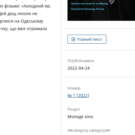
х фільми: «Холодний яр.
«Цей дощ ніколи не
трілися на Одеському
ічку, що вже отримала
Повний текст
Опубліковано
2022-04-24
Номер
№ 1 (2022)
Розділ
Молоде кіно
##category.category##