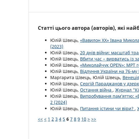
Статті цього автора (авторів), які на
Юлій Швець,
«Вавилон ХХ» Івана Микол
(2023)
Юлій Швець,
20 днів війни: масштаб тра
Юлій Швець,
Вбити час – вирватись із 
Юлій Швець,
«Миколайчук OPEN»: МРТ г
Юлій Швець,
Відлуння України на 76-м
Маргарита Швець, Юлій Швець,
Венеція
Юлій Швець,
Сергій Параджанов у дзерк
Юлій Швець,
Остання війна
,
Журнал “Кі
Юлій Швець,
Випробування пам’яттю: «В
2 (2024)
Юлій Швець,
Питання істини чи віри?
,
<<
<
1
2
3
4
5
6
7
8
9
10
>
>>