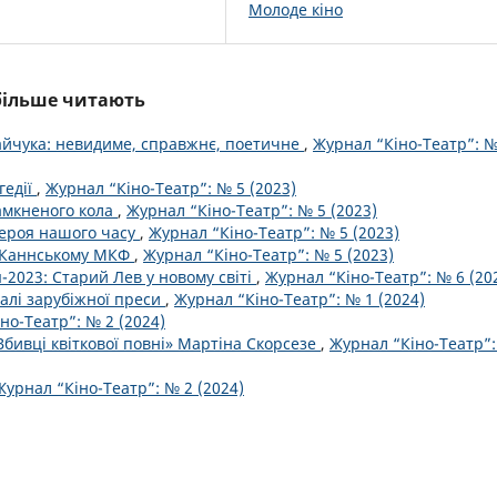
Молоде кіно
йбільше читають
айчука: невидиме, справжнє, поетичне
,
Журнал “Кіно-Театр”: №
гедії
,
Журнал “Кіно-Театр”: № 5 (2023)
замкненого кола
,
Журнал “Кіно-Театр”: № 5 (2023)
ероя нашого часу
,
Журнал “Кіно-Театр”: № 5 (2023)
у Каннському МКФ
,
Журнал “Кіно-Театр”: № 5 (2023)
-2023: Старий Лев у новому світі
,
Журнал “Кіно-Театр”: № 6 (20
алі зарубіжної преси
,
Журнал “Кіно-Театр”: № 1 (2024)
но-Театр”: № 2 (2024)
бивці квіткової повні» Мартіна Скорсезе
,
Журнал “Кіно-Театр”
Журнал “Кіно-Театр”: № 2 (2024)