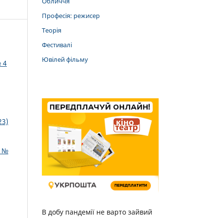
Обличчя
Професія: режисер
Теорія
Фестивалі
Ювілей фільму
 4
23)
: №
В добу пандемії не варто зайвий