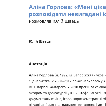
Аліна Горлова: «Мені цік
розповідати невигадані іс
Розмовляв Юлій Швець
Юлій Швець
Анотація
Аліна Горлова
(н. 1992, м. Запоріжжя) – украї
сценаристка. У 2008–2012 роках навчалась у 
ім. І. Карпенка-Карого. У 2010 пройшла семін
актором та драматургії у Кшиштофа Зануссі. З
документальне кіно, ігрові короткометражні ф
візуалізації для театральних постановок і арт