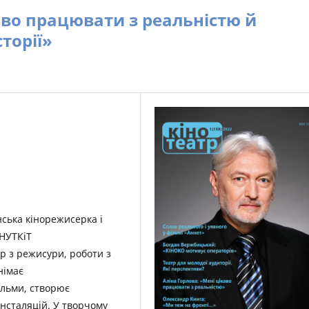
аво працювати з реальністю й
торії»
нська кінорежисерка і
КНУТКіТ
ар з режисури, роботи з
німає
ільми, створює
-інсталяцій. У творчому