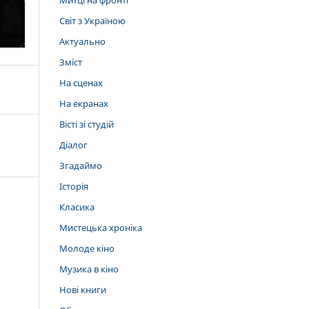
Митці на фронті
Світ з Україною
Актуально
Зміст
На сценах
На екранах
Вісті зі студій
Діалог
Згадаймо
Історія
Класика
Мистецька хроніка
Молоде кіно
Музика в кіно
Нові книги