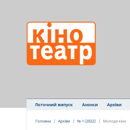
Поточний випуск
Анонси
Архіви
Головна
/
Архіви
/
№ 1 (2022)
/
Молоде кіно