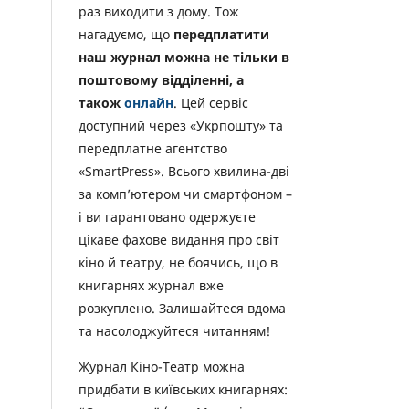
раз виходити з дому. Тож
нагадуємо, що
передплатити
наш журнал можна не тільки в
поштовому відділенні, а
також
онлайн
. Цей сервіс
доступний через «Укрпошту» та
передплатне агентство
«SmartPress». Всього хвилина-дві
за комп’ютером чи смартфоном –
і ви гарантовано одержуєте
цікаве фахове видання про світ
кіно й театру, не боячись, що в
книгарнях журнал вже
розкуплено. Залишайтеся вдома
та насолоджуйтеся читанням!
Журнал Кіно-Театр можна
придбати в київських книгарнях: