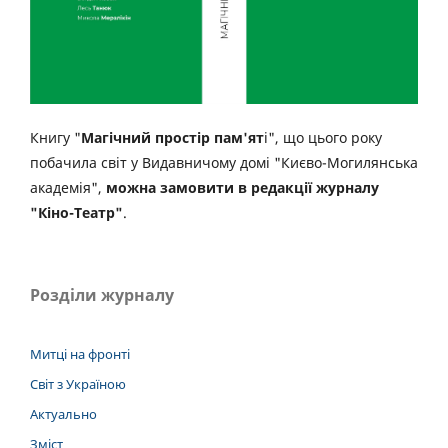
Книгу "
Магічний простір пам'ят
і", що цього року
побачила світ у Видавничому домі "Києво-Могилянська
академія",
можна замовити в редакції журналу
"Кіно-Театр"
.
Розділи журналу
Митці на фронті
Світ з Україною
Актуально
Зміст