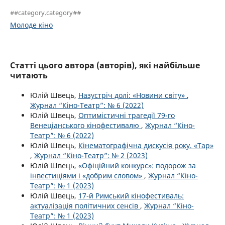
##category.category##
Молоде кіно
Статті цього автора (авторів), які найбільше
читають
Юлій Швець,
Назустріч долі: «Новини світу»
,
Журнал “Кіно-Театр”: № 6 (2022)
Юлій Швець,
Оптимістичні трагедії 79-го
Венеціанського кінофестивалю
,
Журнал “Кіно-
Театр”: № 6 (2022)
Юлій Швець,
Кінематографічна дискусія року. «Тар»
,
Журнал “Кіно-Театр”: № 2 (2023)
Юлій Швець,
«Офіційний конкурс»: подорож за
інвестиціями і «добрим словом»
,
Журнал “Кіно-
Театр”: № 1 (2023)
Юлій Швець,
17-й Римський кінофестиваль:
актуалізація політичних сенсів
,
Журнал “Кіно-
Театр”: № 1 (2023)