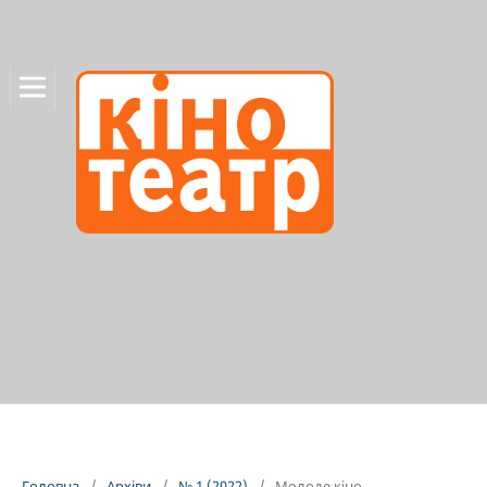
Головна
/
Архіви
/
№ 1 (2022)
/
Молоде кіно