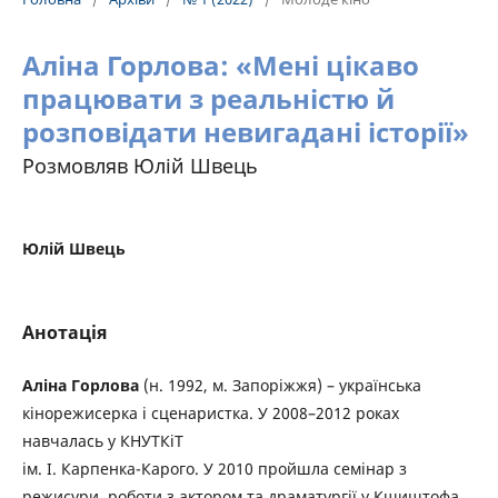
Аліна Горлова: «Мені цікаво
працювати з реальністю й
розповідати невигадані історії»
Розмовляв Юлій Швець
Юлій Швець
Анотація
Аліна Горлова
(н. 1992, м. Запоріжжя) – українська
кінорежисерка і сценаристка. У 2008–2012 роках
навчалась у КНУТКіТ
ім. І. Карпенка-Карого. У 2010 пройшла семінар з
режисури, роботи з актором та драматургії у Кшиштофа