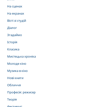
На сценах
На екранах
Вісті зі студій
Діалог
Згадаймо
Історія
Класика
Мистецька хроніка
Молоде кіно
Музика в кіно
Нові книги
Обличчя
Професія: режисер
Теорія
Фестивалі