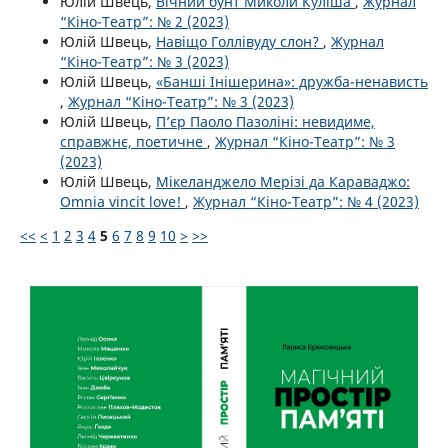
Юлій Швець,
Вічний бунт Миколи Куліша
,
Журнал
“Кіно-Театр”: № 2 (2023)
Юлій Швець,
Навіщо Голлівуду слон?
,
Журнал
“Кіно-Театр”: № 3 (2023)
Юлій Швець,
«Банші Інішерина»: дружба-ненависть
,
Журнал “Кіно-Театр”: № 3 (2023)
Юлій Швець,
П’єр Паоло Пазоліні: невидиме,
справжнє, поетичне
,
Журнал “Кіно-Театр”: № 3
(2023)
Юлій Швець,
Мікеланджело Мерізі да Караваджо:
Omnia vincit love!
,
Журнал “Кіно-Театр”: № 4 (2023)
<<
<
1
2
3
4
5
6
7
8
9
10
>
>>