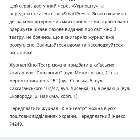
Цей сервіс доступний через «Укрпошту» та
передплатне агентство «SmartPress». Всього хвилина-
дві за комп’ютером чи смартфоном – і ви гарантовано
одержуєте цікаве фахове видання про світ кіно й
театру, не боячись, що в книгарнях журнал вже
розкуплено. Залишайтеся вдома та насолоджуйтеся
читанням!
Журнал Кіно-Театр можна придбати в київських
книгарнях: “Смолоскип” (вул. Межигірська, 21) та
мережі книгарень “Є” (вул. Спаська, 5; вул.
Саксаганського 107/47, вул. Лисенка, 3), в редакції (вул.
Сковороди, 2, НаУКМА, корп. 1).
Передплатити журнал “Кіно-Театр” можна в усіх
поштових відділеннях України. Передплатний індекс
74249.