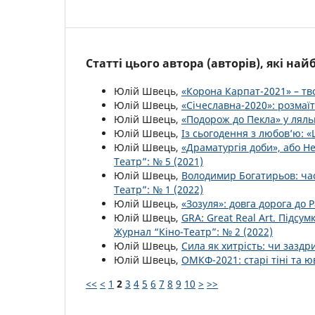
Статті цього автора (авторів), які на
Юлій Швець,
«Корона Карпат-2021» – т
Юлій Швець,
«Січеславна-2020»: розмаїт
Юлій Швець,
«Подорож до Пекла» у ляль
Юлій Швець,
Із сьогодення з любов’ю: 
Юлій Швець,
«Драматургія доби», або Н
Театр”: № 5 (2021)
Юлій Швець,
Володимир Богатирьов: ча
Театр”: № 1 (2022)
Юлій Швець,
«Зозуля»: довга дорога до
Юлій Швець,
GRA: Great Real Art. Підсу
Журнал “Кіно-Театр”: № 2 (2022)
Юлій Швець,
Сила як хитрість: чи зазд
Юлій Швець,
ОМКФ-2021: старі тіні та 
<<
<
1
2
3
4
5
6
7
8
9
10
>
>>