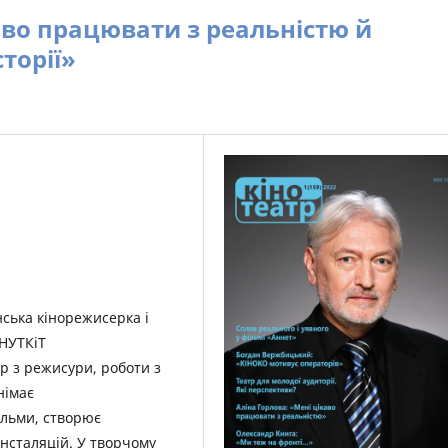
аво працювати з реальністю й
торії»
нська кінорежисерка і
КНУТКіТ
ар з режисури, роботи з
німає
ільми, створює
-інсталяцій. У творчому