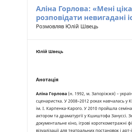
Аліна Горлова: «Мені цік
розповідати невигадані іс
Розмовляв Юлій Швець
Юлій Швець
Анотація
Аліна Горлова
(н. 1992, м. Запоріжжя) – украї
сценаристка. У 2008–2012 роках навчалась у 
ім. І. Карпенка-Карого. У 2010 пройшла семін
актором та драматургії у Кшиштофа Зануссі. З
документальне кіно, ігрові короткометражні ф
візуалізації для театральних постановок і арт