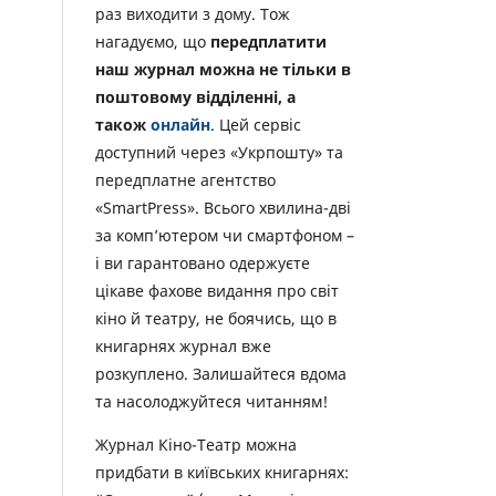
раз виходити з дому. Тож
нагадуємо, що
передплатити
наш журнал можна не тільки в
поштовому відділенні, а
також
онлайн
. Цей сервіс
доступний через «Укрпошту» та
передплатне агентство
«SmartPress». Всього хвилина-дві
за комп’ютером чи смартфоном –
і ви гарантовано одержуєте
цікаве фахове видання про світ
кіно й театру, не боячись, що в
книгарнях журнал вже
розкуплено. Залишайтеся вдома
та насолоджуйтеся читанням!
Журнал Кіно-Театр можна
придбати в київських книгарнях: