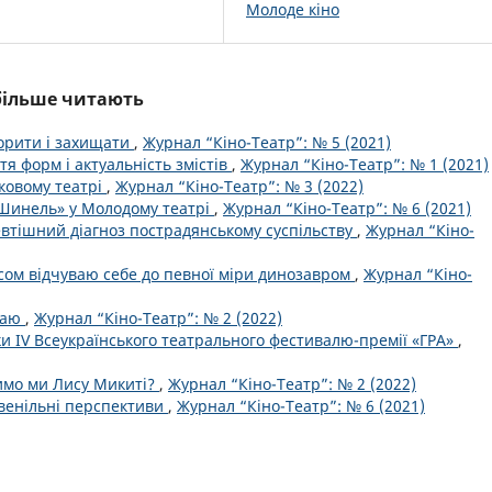
Молоде кіно
йбільше читають
ворити і захищати
,
Журнал “Кіно-Театр”: № 5 (2021)
тя форм і актуальність змістів
,
Журнал “Кіно-Театр”: № 1 (2021)
ковому театрі
,
Журнал “Кіно-Театр”: № 3 (2022)
«Шинель» у Молодому театрі
,
Журнал “Кіно-Театр”: № 6 (2021)
евтішний діагноз пострадянському суспільству
,
Журнал “Кіно-
сом відчуваю себе до певної міри динозавром
,
Журнал “Кіно-
 Раю
,
Журнал “Кіно-Театр”: № 2 (2022)
мки IV Всеукраїнського театрального фестивалю-премії «ГРА»
,
римо ми Лису Микиті?
,
Журнал “Кіно-Театр”: № 2 (2022)
ювенільні перспективи
,
Журнал “Кіно-Театр”: № 6 (2021)