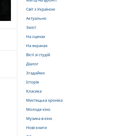
Митці на фронті
Світ з Україною
Актуально
Зміст
На сценах
На екранах
Вісті зі студій
Діалог
Згадаймо
Історія
Класика
Мистецька хроніка
Молоде кіно
Музика в кіно
Нові книги