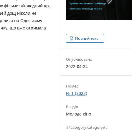
х фільми: «Холодний яр.
«Цей дощ ніколи не
трілися на Одеському
ічку, що вже отримала
Повний текст
Опубліковано
2022-04-24
Номер
№ 1 (2022)
Розділ
Молоде кіно
##category.category##