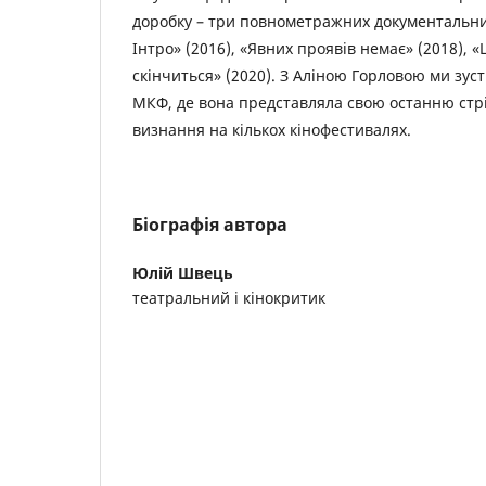
доробку – три повнометражних документальни
Інтро» (2016), «Явних проявів немає» (2018), 
скінчиться» (2020). З Аліною Горловою ми зус
МКФ, де вона представляла свою останню стр
визнання на кількох кінофестивалях.
Біографія автора
Юлій Швець
театральний і кінокритик