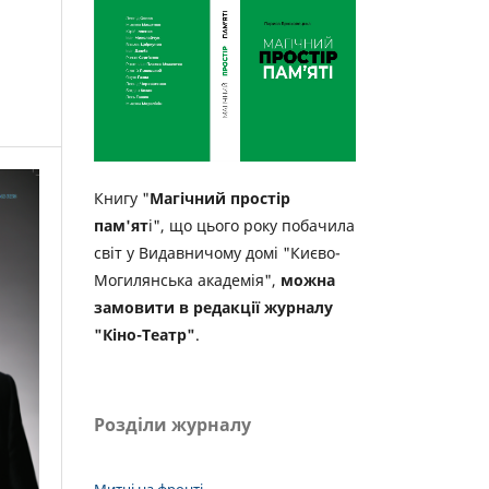
Книгу "
Магічний простір
пам'ят
і", що цього року побачила
світ у Видавничому домі "Києво-
Могилянська академія",
можна
замовити в редакції журналу
"Кіно-Театр"
.
Розділи журналу