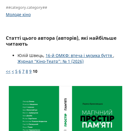
##category.category##
Молоде кіно
Статті цього автора (авторів), які найбільше
читають
Юлій Швець,
16-й ОМКФ: втеча і музика буття
,
Журнал “Кіно-Театр”: № 1 (2026)
<<
<
5
6
7
8
9
10