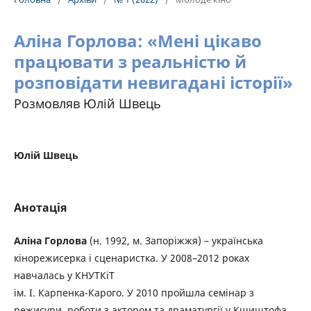
Аліна Горлова: «Мені цікаво
працювати з реальністю й
розповідати невигадані історії»
Розмовляв Юлій Швець
Юлій Швець
Анотація
Аліна Горлова
(н. 1992, м. Запоріжжя) – українська
кінорежисерка і сценаристка. У 2008–2012 роках
навчалась у КНУТКіТ
ім. І. Карпенка-Карого. У 2010 пройшла семінар з
режисури, роботи з актором та драматургії у Кшиштофа