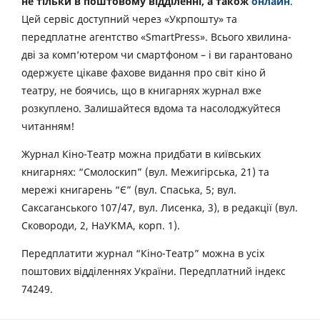
не тільки в поштовому відділенні, а також
онлайн
.
Цей сервіс доступний через «Укрпошту» та
передплатне агентство «SmartPress». Всього хвилина-
дві за комп’ютером чи смартфоном – і ви гарантовано
одержуєте цікаве фахове видання про світ кіно й
театру, не боячись, що в книгарнях журнал вже
розкуплено. Залишайтеся вдома та насолоджуйтеся
читанням!
Журнал Кіно-Театр можна придбати в київських
книгарнях: “Смолоскип” (вул. Межигірська, 21) та
мережі книгарень “Є” (вул. Спаська, 5; вул.
Саксаганського 107/47, вул. Лисенка, 3), в редакції (вул.
Сковороди, 2, НаУКМА, корп. 1).
Передплатити журнал “Кіно-Театр” можна в усіх
поштових відділеннях України. Передплатний індекс
74249.