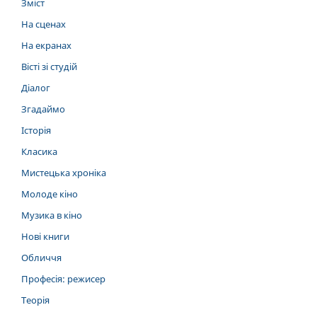
Зміст
На сценах
На екранах
Вісті зі студій
Діалог
Згадаймо
Історія
Класика
Мистецька хроніка
Молоде кіно
Музика в кіно
Нові книги
Обличчя
Професія: режисер
Теорія