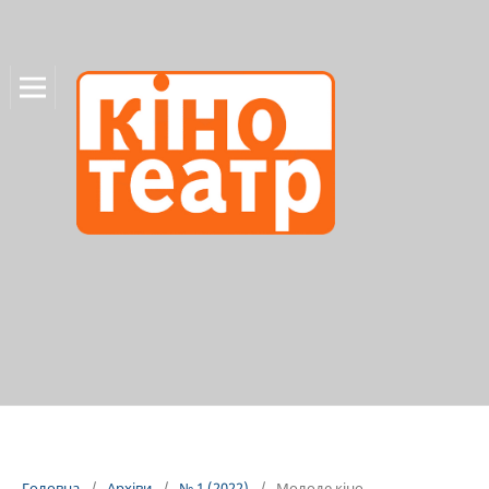
Головна
/
Архіви
/
№ 1 (2022)
/
Молоде кіно