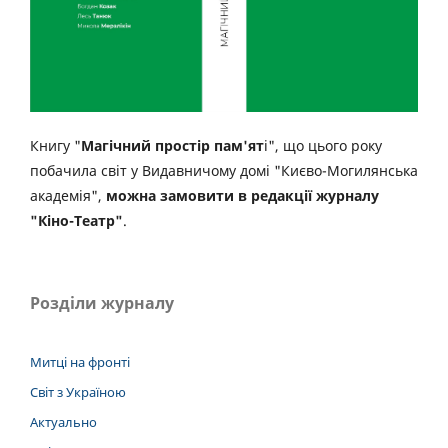
Книгу "
Магічний простір пам'ят
і", що цього року
побачила світ у Видавничому домі "Києво-Могилянська
академія",
можна замовити в редакції журналу
"Кіно-Театр"
.
Розділи журналу
Митці на фронті
Світ з Україною
Актуально