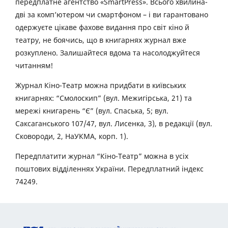
передплатне агентство «SmartPress». Всього хвилина-
дві за комп’ютером чи смартфоном – і ви гарантовано
одержуєте цікаве фахове видання про світ кіно й
театру, не боячись, що в книгарнях журнал вже
розкуплено. Залишайтеся вдома та насолоджуйтеся
читанням!
Журнал Кіно-Театр можна придбати в київських
книгарнях: “Смолоскип” (вул. Межигірська, 21) та
мережі книгарень “Є” (вул. Спаська, 5; вул.
Саксаганського 107/47, вул. Лисенка, 3), в редакції (вул.
Сковороди, 2, НаУКМА, корп. 1).
Передплатити журнал “Кіно-Театр” можна в усіх
поштових відділеннях України. Передплатний індекс
74249.