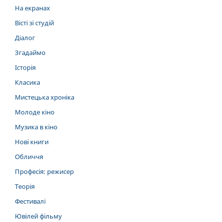
На екранах
Вісті зі студій
Діалог
Згадаймо
Історія
Класика
Мистецька хроніка
Молоде кіно
Музика в кіно
Нові книги
Обличчя
Професія: режисер
Теорія
Фестивалі
Ювілей фільму