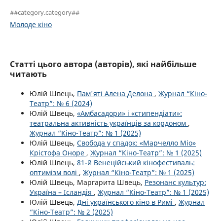
##category.category##
Молоде кіно
Статті цього автора (авторів), які найбільше
читають
Юлій Швець,
Пам'яті Алена Делона
,
Журнал “Кіно-
Театр”: № 6 (2024)
Юлій Швець,
«Амбасадори» і «стипендіати»:
театральна активність українців за кордоном
,
Журнал “Кіно-Театр”: № 1 (2025)
Юлій Швець,
Свобода у спадок: «Марчелло Міо»
Крістофа Оноре
,
Журнал “Кіно-Театр”: № 1 (2025)
Юлій Швець,
81-й Венеційський кінофестиваль:
оптимізм волі
,
Журнал “Кіно-Театр”: № 1 (2025)
Юлій Швець, Маргарита Швець,
Резонанс культур:
Україна – Ісландія
,
Журнал “Кіно-Театр”: № 1 (2025)
Юлій Швець,
Дні українського кіно в Римі
,
Журнал
“Кіно-Театр”: № 2 (2025)