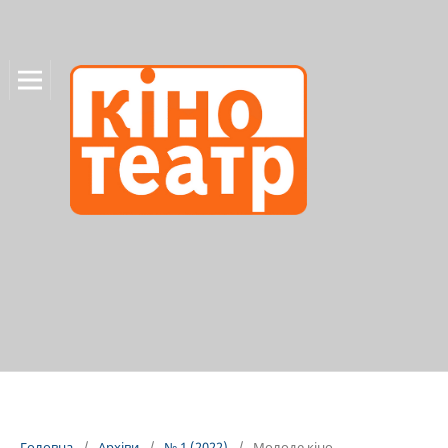
Головна
/
Архіви
/
№ 1 (2022)
/
Молоде кіно