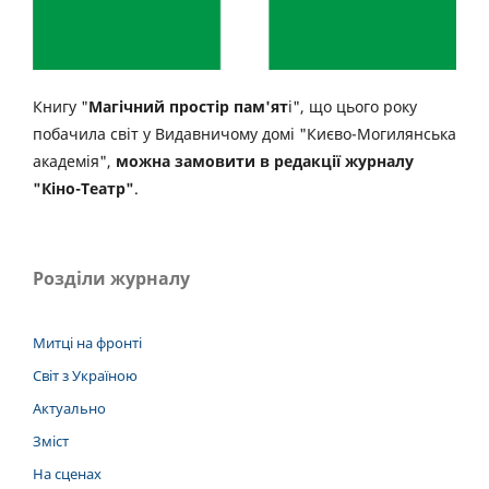
Книгу "
Магічний простір пам'ят
і", що цього року
побачила світ у Видавничому домі "Києво-Могилянська
академія",
можна замовити в редакції журналу
"Кіно-Театр"
.
Розділи журналу
Митці на фронті
Світ з Україною
Актуально
Зміст
На сценах