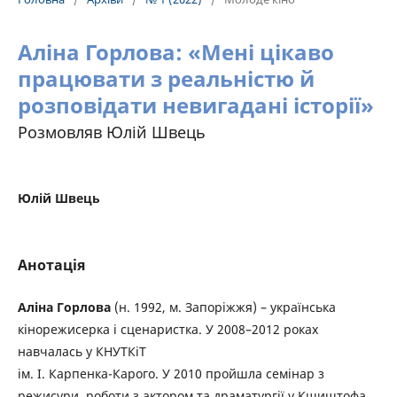
Аліна Горлова: «Мені цікаво
працювати з реальністю й
розповідати невигадані історії»
Розмовляв Юлій Швець
Юлій Швець
Анотація
Аліна Горлова
(н. 1992, м. Запоріжжя) – українська
кінорежисерка і сценаристка. У 2008–2012 роках
навчалась у КНУТКіТ
ім. І. Карпенка-Карого. У 2010 пройшла семінар з
режисури, роботи з актором та драматургії у Кшиштофа