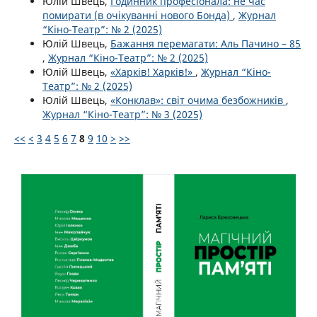
Юлій Швець,
Годинник професіонала: не час
помирати (в очікуваннi нового Бонда)
,
Журнал
“Кіно-Театр”: № 2 (2025)
Юлій Швець,
Бажання перемагати: Аль Пачино – 85
,
Журнал “Кіно-Театр”: № 2 (2025)
Юлій Швець,
«Харків! Харків!»
,
Журнал “Кіно-
Театр”: № 2 (2025)
Юлій Швець,
«Конклав»: світ очима безбожників
,
Журнал “Кіно-Театр”: № 3 (2025)
<<
<
3
4
5
6
7
8
9
10
>
>>