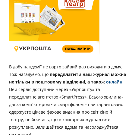
В добу пандемії не варто зайвий раз виходити з дому.
Тож нагадуємо, що
передплатити наш журнал можна
не тільки в поштовому відділенні, а також
онлайн
.
Цей сервіс доступний через «Укрпошту» та
передплатне агентство «SmartPress». Всього хвилина-
дві за комп’ютером чи смартфоном – і ви гарантовано
одержуєте цікаве фахове видання про світ кіно й
театру, не боячись, що в книгарнях журнал вже
розкуплено. Залишайтеся вдома та насолоджуйтеся
читанням!