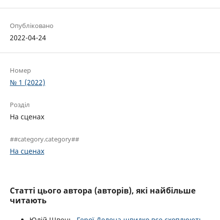
Опубліковано
2022-04-24
Номер
№ 1 (2022)
Розділ
На сценах
##category.category##
На сценах
Статті цього автора (авторів), які найбільше
читають
Юлій Швець,
Герої Делона швидко все схоплюють,