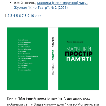
Юлій Швець,
Машина (перетворення) часу
,
Журнал “Кіно-Театр”: № 2 (2021)
1
2
3
4
5
6
7
8
9
10
>
>>
Книгу "
Магічний простір пам'ят
і", що цього року
побачила світ у Видавничому домі "Києво-Могилянська