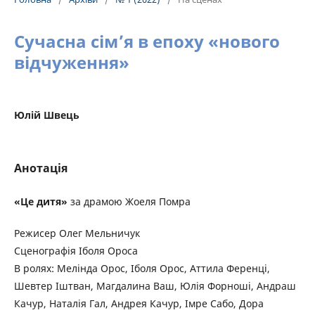
Сучасна сім’я в епоху «нового
відчуження»
Юлій Швець
Анотація
«Це дитя»
за драмою Жоеля Помра
Режисер Олег Мельничук
Сценографія Іболя Ороса
В ролях: Мелінда Орос, Іболя Орос, Аттила Ференці,
Шевтер Іштван, Магдалина Ваш, Юлія Форноші, Андраш
Качур, Наталія Гал, Андрея Качур, Імре Сабо, Дора