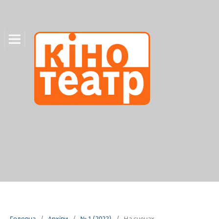
Головна
/
Архіви
/
№ 1 (2022)
/
На сценах