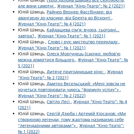
але вони самотні
,
Журнал “Кіно-Театр”: № 2 (2021)
Юлій Швець,
Райнер Вернер Фассбіндер: від
авангарду до класики, від Брехта до Вісконті
,
Журнал “Кіно-Театр”: № 4 (2021)
Юлій Швець,
Кайдашева сім’я: вчора, сьогодні…
завтра?
,
Журнал “Кіно-Театр”: № 1 (2021)
Юлій Швець ,
Слово і рух: мистецтво перекладу
,
Журнал “Кіно-Театр”: № 1 (2021)
Юлій Швець,
Олеся Моргунець-Ісаєнко: любов’ю
можна домогтися більшого
,
Журнал “Кіно-Театр”: №
5 (2021)
Юлій Швець,
Дитяче пригодницьке кіно:
,
Журнал
“Кіно-Театр”: № 2 (2021)
Юлій Швець,
Дмитро Весельський: «Мені зовсім не
хочеться повторювати чиюсь “формулу успіху”»
,
Журнал “Кіно-Театр”: № 2 (2022)
Юлій Швець,
Світло Лесі
,
Журнал “Кіно-Театр”: № 4
(2021)
Юлій Швець,
Сергій Дзюба і Артемій Кірсанов: «Ми
створюємо легенди, тому жартома називаємо себе
“легендарними авторами”»
,
Журнал “Кіно-Театр”:
№ 1 (2022)