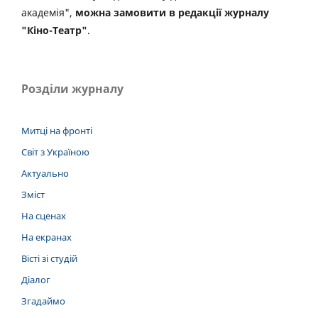
академія",
можна замовити в редакції журналу
"Кіно-Театр"
.
Розділи журналу
Митці на фронті
Світ з Україною
Актуально
Зміст
На сценах
На екранах
Вісті зі студій
Діалог
Згадаймо