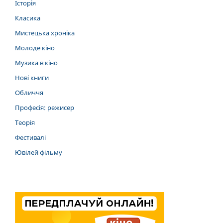
Історія
Класика
Мистецька хроніка
Молоде кіно
Музика в кіно
Нові книги
Обличчя
Професія: режисер
Теорія
Фестивалі
Ювілей фільму