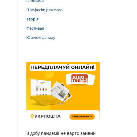
Обличчя
Професія: режисер
Теорія
Фестивалі
Ювілей фільму
В добу пандемії не варто зайвий