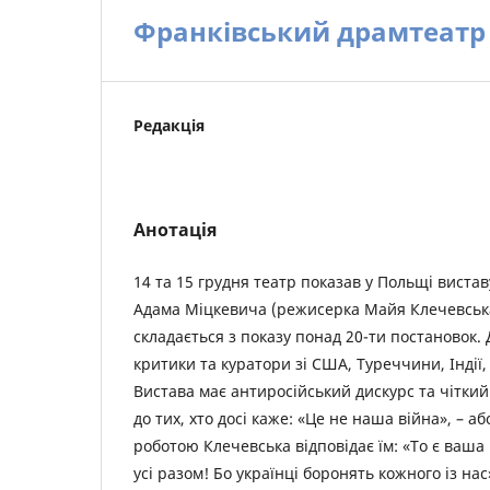
Франківський драмтеатр 
Редакція
Анотація
14 та 15 грудня театр показав у Польщі виста
Адама Міцкевича (режисерка Майя Клечевськ
складається з показу понад 20-ти постановок. 
критики та куратори зі США, Туреччини, Індії, 
Вистава має антиросійський дискурс та чітки
до тих, хто досі каже: «Це не наша війна», – аб
роботою Клечевська відповідає їм: «То є ваша в
усі разом! Бо українці боронять кожного із нас