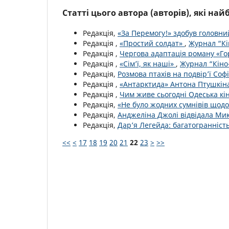
Статті цього автора (авторів), які на
Редакція,
«За Перемогу!» здобув головни
Редакція ,
«Простий солдат»
,
Журнал “Кі
Редакція ,
Чергова адаптація роману «Го
Редакція ,
«Сім’ї, як наші»
,
Журнал “Кіно-
Редакція,
Розмова птахів на подвір’ї Софі
Редакція ,
«Антарктида» Антона Птушкі
Редакція ,
Чим живе сьогодні Одеська кі
Редакція,
«Не було жодних сумнівів щодо
Редакція,
Анджеліна Джолі відвідала Мик
Редакція,
Дар’я Легейда: багатогранніст
<<
<
17
18
19
20
21
22
23
>
>>