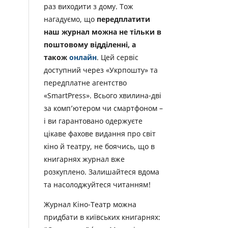
раз виходити з дому. Тож
нагадуємо, що
передплатити
наш журнал можна не тільки в
поштовому відділенні, а
також
онлайн
. Цей сервіс
доступний через «Укрпошту» та
передплатне агентство
«SmartPress». Всього хвилина-дві
за комп’ютером чи смартфоном –
і ви гарантовано одержуєте
цікаве фахове видання про світ
кіно й театру, не боячись, що в
книгарнях журнал вже
розкуплено. Залишайтеся вдома
та насолоджуйтеся читанням!
Журнал Кіно-Театр можна
придбати в київських книгарнях: