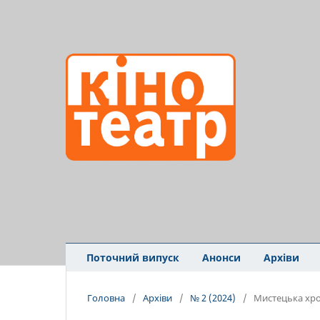
Поточний випуск
Анонси
Архіви
Головна
/
Архіви
/
№ 2 (2024)
/
Мистецька хро