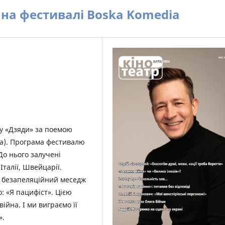
на фестивалі Boska Komedia
ву «Дзяди» за поемою
а). Програма фестивалю
До нього залучені
Італії, Швейцарії.
й безапеляційний меседж
о: «Я пацифіст». Цією
ійна. І ми виграємо її
».