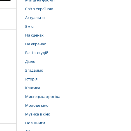
Митці на фронті
Світ з Україною
Актуально
Зміст
На сценах
На екранах
Вісті зі студій
Діалог
Згадаймо
Історія
Класика
Мистецька хроніка
Молоде кіно
Музика в кіно
Нові книги