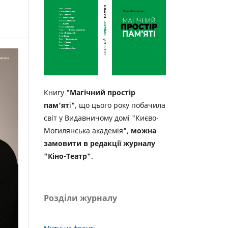
Книгу "
Магічний простір
пам'ят
і", що цього року побачила
світ у Видавничому домі "Києво-
Могилянська академія",
можна
замовити в редакції журналу
"Кіно-Театр"
.
Розділи журналу