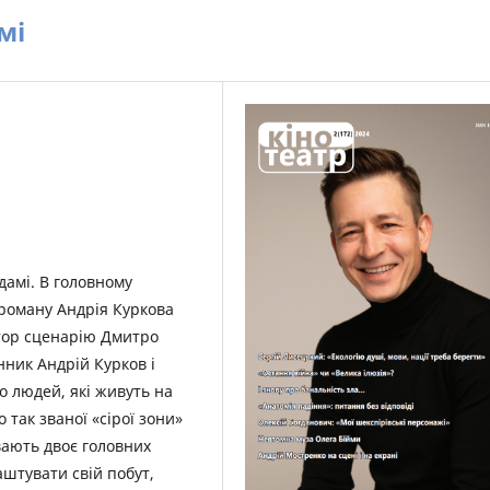
мі
дамі. В головному
роману Андрія Куркова
втор сценарію Дмитро
ник Андрій Курков і
о людей, які живуть на
о так званої «сірої зони»
ивають двоє головних
аштувати свій побут,