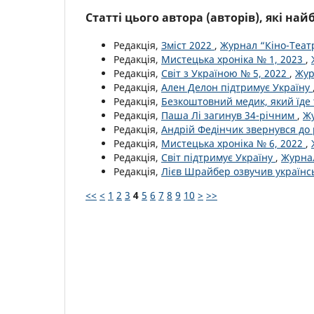
Статті цього автора (авторів), які на
Редакція,
Зміст 2022
,
Журнал “Кіно-Театр
Редакція,
Мистецька хроніка № 1, 2023
,
Редакція,
Світ з Україною № 5, 2022
,
Жур
Редакція,
Ален Делон підтримує Україну
Редакція,
Безкоштовний медик, який їде 
Редакція,
Паша Лі загинув 34-річним
,
Жу
Редакція,
Андрій Федінчик звернувся до
Редакція,
Мистецька хроніка № 6, 2022
,
Редакція,
Світ підтримує Україну
,
Журнал
Редакція,
Лієв Шрайбер озвучив україн
<<
<
1
2
3
4
5
6
7
8
9
10
>
>>