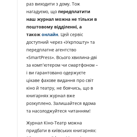
раз виходити з дому. Тож
нагадуємо, що
передплатити
наш журнал можна не тільки в
поштовому відділенні, а
також
онлайн
. Цей сервіс
доступний через «Укрпошту» та
передплатне агентство
«SmartPress». Всього хвилина-дві
за комп’ютером чи смартфоном –
і ви гарантовано одержуєте
цікаве фахове видання про світ
кіно й театру, не боячись, що в
книгарнях журнал вже
розкуплено. Залишайтеся вдома
та насолоджуйтеся читанням!
Журнал Кіно-Театр можна
придбати в київських книгарнях: