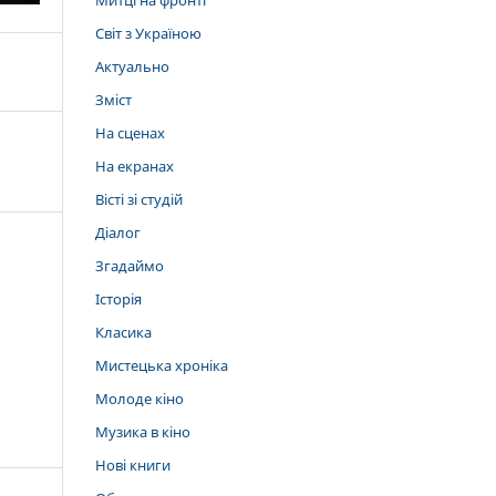
Митці на фронті
Світ з Україною
Актуально
Зміст
На сценах
На екранах
Вісті зі студій
Діалог
Згадаймо
Історія
Класика
Мистецька хроніка
Молоде кіно
Музика в кіно
Нові книги