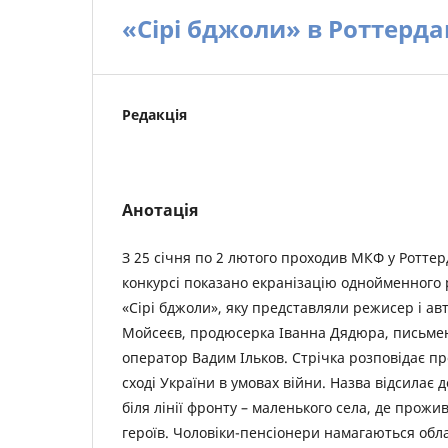
«Сірі бджоли» в Роттерда
Редакція
Анотація
З 25 січня по 2 лютого проходив МКФ у Роттер
конкурсі показано екранізацію однойменного 
«Сірі бджоли», яку представляли режисер і а
Мойсеєв, продюсерка Іванна Дядюра, письмен
оператор Вадим Ільков. Стрічка розповідає пр
сході України в умовах війни. Назва відсилає д
біля лінії фронту – маленького села, де прож
героїв. Чоловіки-пенсіонери намагаються обл