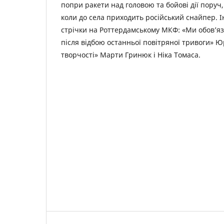
попри ракети над головою та бойові дії поруч,
коли до села приходить російський снайпер. Ін
стрічки на Роттердамському МКФ: «Ми обов’я
після відбою останньої повітряної тривоги» 
творчості» Марти Гринюк і Ніка Томаса.