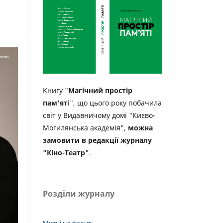
Книгу "
Магічний простір
пам'ят
і", що цього року побачила
світ у Видавничому домі "Києво-
Могилянська академія",
можна
замовити в редакції журналу
"Кіно-Театр"
.
Розділи журналу