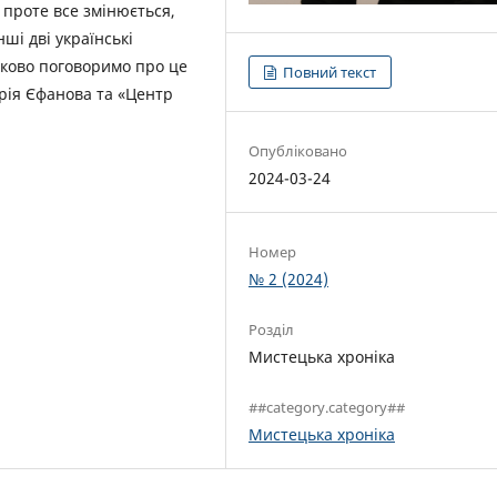
 проте все змінюється,
ші дві українські
зково поговоримо про це
Повний текст
Юрія Єфанова та «Центр
Опубліковано
2024-03-24
Номер
№ 2 (2024)
Розділ
Мистецька хроніка
##category.category##
Мистецька хроніка