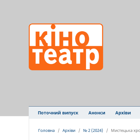
Поточний випуск
Анонси
Архіви
Головна
/
Архіви
/
№ 2 (2024)
/
Мистецька хро