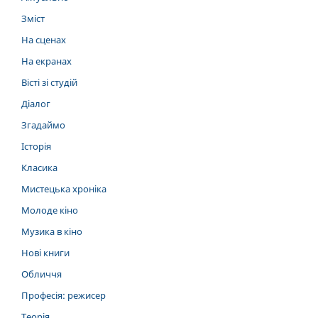
Зміст
На сценах
На екранах
Вісті зі студій
Діалог
Згадаймо
Історія
Класика
Мистецька хроніка
Молоде кіно
Музика в кіно
Нові книги
Обличчя
Професія: режисер
Теорія