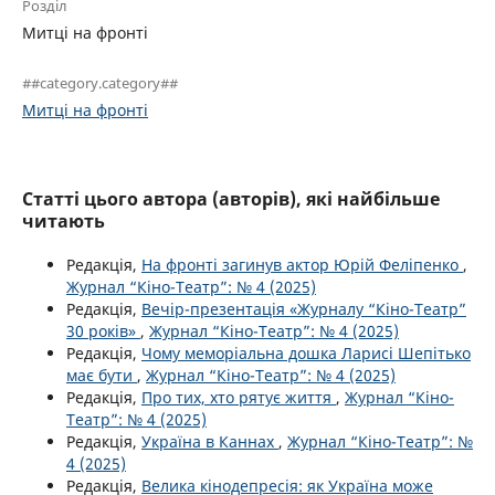
Розділ
Митці на фронті
##category.category##
Митці на фронті
Статті цього автора (авторів), які найбільше
читають
Редакція,
На фронті загинув актор Юрій Феліпенко
,
Журнал “Кіно-Театр”: № 4 (2025)
Редакція,
Вечір-презентація «Журналу “Кіно-Театр”
30 років»
,
Журнал “Кіно-Театр”: № 4 (2025)
Редакція,
Чому меморіальна дошка Ларисі Шепітько
має бути
,
Журнал “Кіно-Театр”: № 4 (2025)
Редакція,
Про тих, хто рятує життя
,
Журнал “Кіно-
Театр”: № 4 (2025)
Редакція,
Україна в Каннах
,
Журнал “Кіно-Театр”: №
4 (2025)
Редакція,
Велика кінодепресія: як Україна може