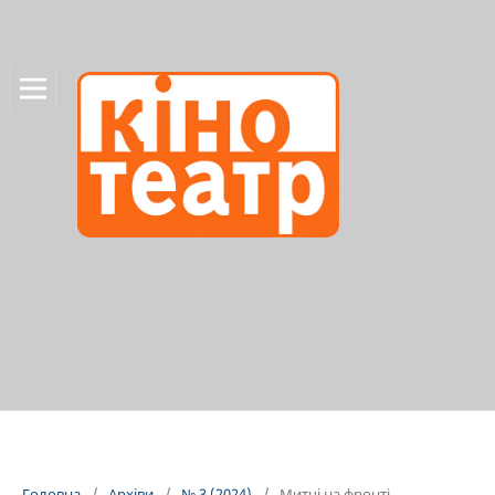
Головна
/
Архіви
/
№ 3 (2024)
/
Митці на фронті