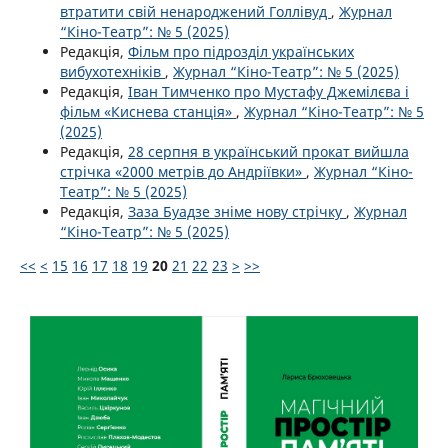
втратити свій ненароджений Голлівуд
,
Журнал
“Кіно-Театр”: № 5 (2025)
Редакція,
Фільм про підрозділ українських
вибухотехніків
,
Журнал “Кіно-Театр”: № 5 (2025)
Редакція,
Іван Тимченко про Мустафу Джемілєва і
фільм «Киснева станція»
,
Журнал “Кіно-Театр”: № 5
(2025)
Редакція,
28 серпня в український прокат вийшла
стрічка «2000 метрів до Андріївки»
,
Журнал “Кіно-
Театр”: № 5 (2025)
Редакція,
Заза Буадзе зніме нову стрічку
,
Журнал
“Кіно-Театр”: № 5 (2025)
<<
<
15
16
17
18
19
20
21
22
23
>
>>