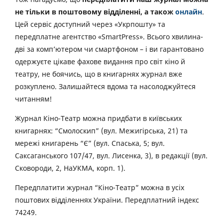
не тільки в поштовому відділенні, а також
онлайн
.
Цей сервіс доступний через «Укрпошту» та
передплатне агентство «SmartPress». Всього хвилина-
дві за комп’ютером чи смартфоном – і ви гарантовано
одержуєте цікаве фахове видання про світ кіно й
театру, не боячись, що в книгарнях журнал вже
розкуплено. Залишайтеся вдома та насолоджуйтеся
читанням!
Журнал Кіно-Театр можна придбати в київських
книгарнях: “Смолоскип” (вул. Межигірська, 21) та
мережі книгарень “Є” (вул. Спаська, 5; вул.
Саксаганського 107/47, вул. Лисенка, 3), в редакції (вул.
Сковороди, 2, НаУКМА, корп. 1).
Передплатити журнал “Кіно-Театр” можна в усіх
поштових відділеннях України. Передплатний індекс
74249.