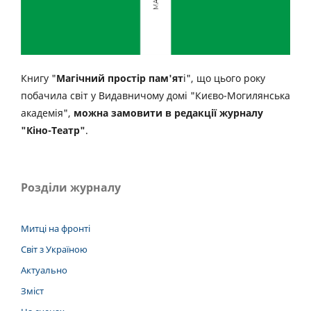
Книгу "
Магічний простір пам'ят
і", що цього року
побачила світ у Видавничому домі "Києво-Могилянська
академія",
можна замовити в редакції журналу
"Кіно-Театр"
.
Розділи журналу
Митці на фронті
Світ з Україною
Актуально
Зміст