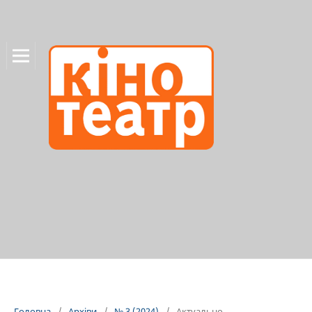
Головна
/
Архіви
/
№ 3 (2024)
/
Актуально