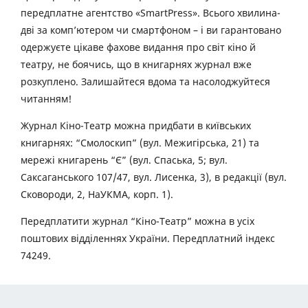
передплатне агентство «SmartPress». Всього хвилина-
дві за комп’ютером чи смартфоном – і ви гарантовано
одержуєте цікаве фахове видання про світ кіно й
театру, не боячись, що в книгарнях журнал вже
розкуплено. Залишайтеся вдома та насолоджуйтеся
читанням!
Журнал Кіно-Театр можна придбати в київських
книгарнях: “Смолоскип” (вул. Межигірська, 21) та
мережі книгарень “Є” (вул. Спаська, 5; вул.
Саксаганського 107/47, вул. Лисенка, 3), в редакції (вул.
Сковороди, 2, НаУКМА, корп. 1).
Передплатити журнал “Кіно-Театр” можна в усіх
поштових відділеннях України. Передплатний індекс
74249.