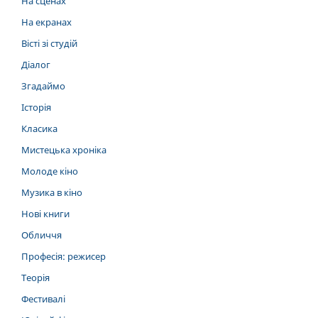
На сценах
На екранах
Вісті зі студій
Діалог
Згадаймо
Історія
Класика
Мистецька хроніка
Молоде кіно
Музика в кіно
Нові книги
Обличчя
Професія: режисер
Теорія
Фестивалі