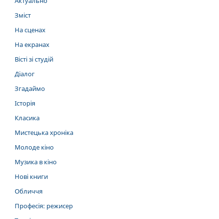
Актуально
Зміст
На сценах
На екранах
Вісті зі студій
Діалог
Згадаймо
Історія
Класика
Мистецька хроніка
Молоде кіно
Музика в кіно
Нові книги
Обличчя
Професія: режисер