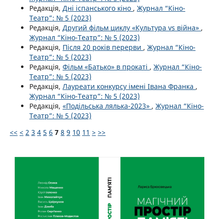
Редакція,
Дні іспанського кіно
,
Журнал “Кіно-
Театр”: № 5 (2023)
Редакція,
Другий фільм циклу «Культура vs війна»
,
Журнал “Кіно-Театр”: № 5 (2023)
Редакція,
Після 20 років перерви
,
Журнал “Кіно-
Театр”: № 5 (2023)
Редакція,
Фільм «Батько» в прокаті
,
Журнал “Кіно-
Театр”: № 5 (2023)
Редакція,
Лауреати конкурсу імені Івана Франка
,
Журнал “Кіно-Театр”: № 5 (2023)
Редакція,
«Подільська лялька-2023»
,
Журнал “Кіно-
Театр”: № 5 (2023)
<<
<
2
3
4
5
6
7
8
9
10
11
>
>>