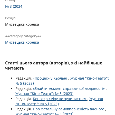
Номер
№ 3 (2024)
Розділ
Мистецька хроніка
##category.category##
Мистецька хроніка
Статті цього автора (авторів), які найбільше
читають
Редакція,
«Процес» у Кьольні
,
Журнал “Кіно-Театр”:
№ 5 (2023)
Редакція,
«Знайти момент справжньої людяності»
,
Журнал “Кіно-Театр”: № 5 (2023)
Редакція,
Конвеєр сміху не зупиняється
,
Журнал
“Кіно-Театр”: № 5 (2023)
Редакція,
Про фатальну самовпевненість вченого
,
Журнал “Кіно-Театр”: № 5 (2023)