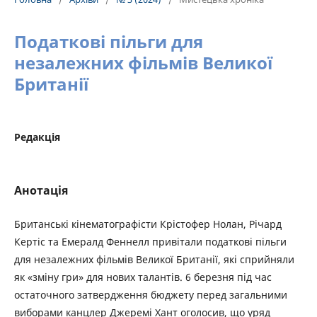
Податкові пільги для
незалежних фільмів Великої
Британії
Редакція
Анотація
Британські кінематографісти Крістофер Нолан, Річард
Кертіс та Емералд Феннелл привітали податкові пільги
для незалежних фільмів Великої Британії, які сприйняли
як «зміну гри» для нових талантів. 6 березня під час
остаточного затвердження бюджету перед загальними
виборами канцлер Джеремі Хант оголосив, що уряд