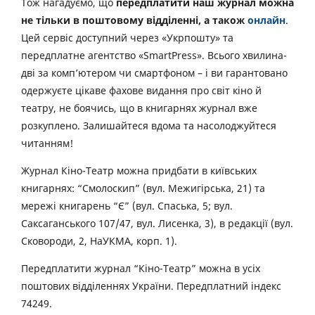
Тож нагадуємо, що
передплатити наш журнал можна
не тільки в поштовому відділенні, а також
онлайн
.
Цей сервіс доступний через «Укрпошту» та
передплатне агентство «SmartPress». Всього хвилина-
дві за комп’ютером чи смартфоном – і ви гарантовано
одержуєте цікаве фахове видання про світ кіно й
театру, не боячись, що в книгарнях журнал вже
розкуплено. Залишайтеся вдома та насолоджуйтеся
читанням!
Журнал Кіно-Театр можна придбати в київських
книгарнях: “Смолоскип” (вул. Межигірська, 21) та
мережі книгарень “Є” (вул. Спаська, 5; вул.
Саксаганського 107/47, вул. Лисенка, 3), в редакції (вул.
Сковороди, 2, НаУКМА, корп. 1).
Передплатити журнал “Кіно-Театр” можна в усіх
поштових відділеннях України. Передплатний індекс
74249.