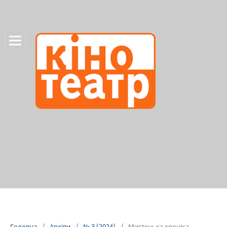
Головна
/
Архіви
/
№ 3 (2024)
/
Мистецька хроніка