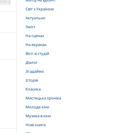
Митці на фронті
Світ з Україною
Актуально
Зміст
На сценах
На екранах
Вісті зі студій
Діалог
Згадаймо
Історія
Класика
Мистецька хроніка
Молоде кіно
Музика в кіно
Нові книги