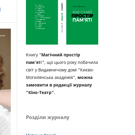
м
Книгу "
Магічний простір
пам'ят
і", що цього року побачила
світ у Видавничому домі "Києво-
Могилянська академія",
можна
замовити в редакції журналу
"Кіно-Театр"
.
Розділи журналу