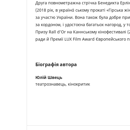
Друга повнометражна стрічка Бенедикта Ерлінгс
(2018 рік, в україн ському прокаті «Гірська жі
за участю України. Вона також була добре прийн
за кордоном, і удостоєна багатьох нагород, у т
Призу Rall d’Or на Каннському кінофестивалі (2
ради й Премії LUX Film Award Європейського п
Біографія автора
Юлій Швець
театрознавець, кінокритик