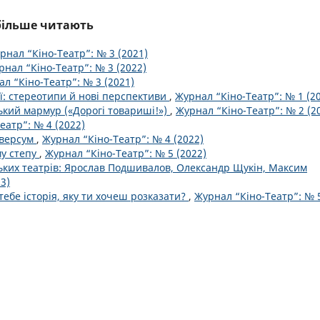
йбільше читають
рнал “Кіно-Театр”: № 3 (2021)
рнал “Кіно-Театр”: № 3 (2022)
л “Кіно-Театр”: № 3 (2021)
ії: стереотипи й нові перспективи
,
Журнал “Кіно-Театр”: № 1 (2
ький мармур («Дорогі товариші!»)
,
Журнал “Кіно-Театр”: № 2 (2
еатр”: № 4 (2022)
іверсум
,
Журнал “Кіно-Театр”: № 4 (2022)
му степу
,
Журнал “Кіно-Театр”: № 5 (2022)
ських театрів: Ярослав Подшивалов, Олександр Щукін, Максим
3)
 тебе історія, яку ти хочеш розказати?
,
Журнал “Кіно-Театр”: № 