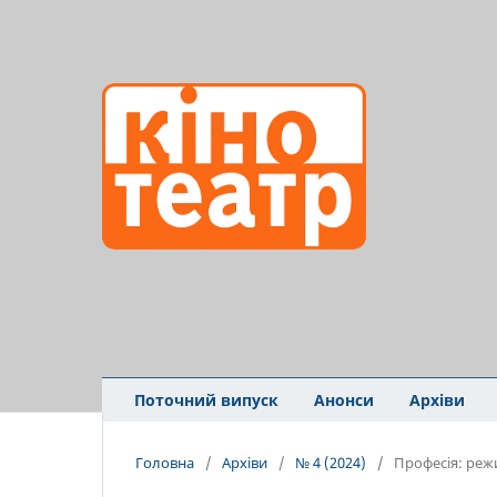
Поточний випуск
Анонси
Архіви
Головна
/
Архіви
/
№ 4 (2024)
/
Професія: реж