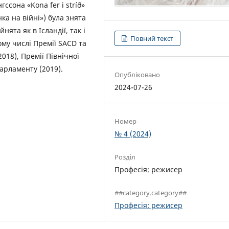
сона «Kona fer i stríð»
нка на війні») була знята
ята як в Ісландії, так і
Повний текст
ому числі Премії SACD та
018), Премії Північної
арламенту (2019).
Опубліковано
2024-07-26
Номер
№ 4 (2024)
Розділ
Професія: режисер
##category.category##
Професія: режисер