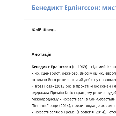
Бенедикт Ерлінгссон: ми
Юлій Швець
Анотація
Бенедикт Ерлінгссон
(н. 1969) – відомий ісла
кіно, сценарист, режисер. Високу оцінку євро
отримав його режисерський дебют у повномет
«Hross í oss» (2013 рік, в прокаті «Про коней і
одержала Премію Kutxa кращому режисеруде
Міжнародному кінофестивалі в Сан-Себастьяні
Північної ради (2014), призи глядацьких сим
кінофестивалях в Тромсі (Норвегія, 2014), Гете