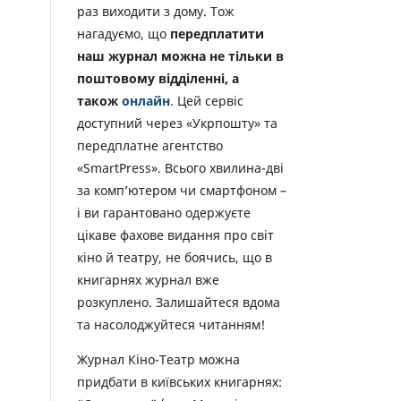
раз виходити з дому. Тож
нагадуємо, що
передплатити
наш журнал можна не тільки в
поштовому відділенні, а
також
онлайн
. Цей сервіс
доступний через «Укрпошту» та
передплатне агентство
«SmartPress». Всього хвилина-дві
за комп’ютером чи смартфоном –
і ви гарантовано одержуєте
цікаве фахове видання про світ
кіно й театру, не боячись, що в
книгарнях журнал вже
розкуплено. Залишайтеся вдома
та насолоджуйтеся читанням!
Журнал Кіно-Театр можна
придбати в київських книгарнях: