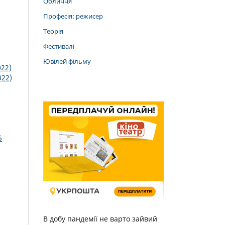
Обличчя
Професія: режисер
Теорія
Фестивалі
Ювілей фільму
022)
022)
5
В добу пандемії не варто зайвий