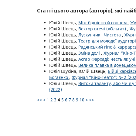
Статті цього автора (авторів), які на
Юлій Швець,
Між бідністю й сонцем
,
Жу
Юлій Швець,
Вектор втечі («Ольга»)
,
Жу
Юлій Швець,
Лускунчик і Чистота
,
Журна
Юлій Швець,
Театр для молодої аудитор
Юлій Швець,
Радянський гіпс & каррарс
Юлій Швець,
Зміна долі
,
Журнал “Кіно-Т
Юлій Швець,
Асгар Фархаді: честь як ун
Юлій Швець,
Велика плавка в донецько
Юлія Щукіна, Юлій Швець,
Бійці харків
Богаєнко
,
Журнал “Кіно-Театр”: № 2 (202
Юлій Швець,
Витоки таланту, або Чи є у
(2022)
<<
<
1
2
3
4
5
6
7
8
9
10
>
>>