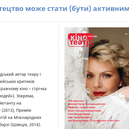
стецтво може стати (бути) активни
ндський актор теару і
пейських критиків
ражному кіно – стрічка
 людей»). Зокрема,
бютанту на
 (2013), Премію
патій на Міжнародних
борзі (Швеція, 2014).