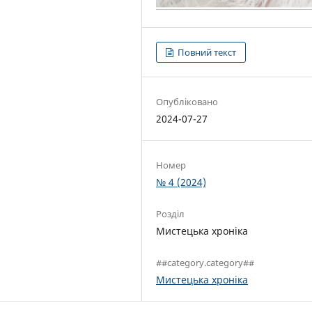
Повний текст
Опубліковано
2024-07-27
Номер
№ 4 (2024)
Розділ
Мистецька хроніка
##category.category##
Мистецька хроніка