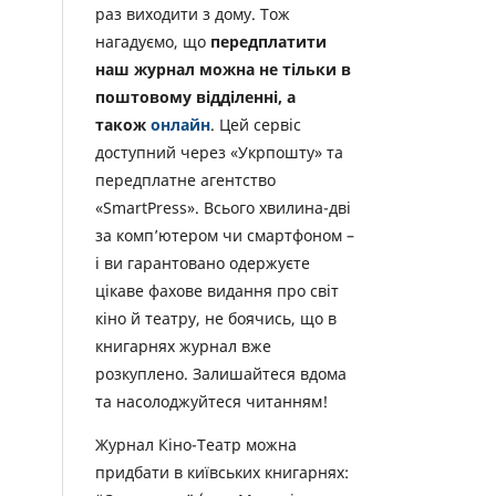
раз виходити з дому. Тож
нагадуємо, що
передплатити
наш журнал можна не тільки в
поштовому відділенні, а
також
онлайн
. Цей сервіс
доступний через «Укрпошту» та
передплатне агентство
«SmartPress». Всього хвилина-дві
за комп’ютером чи смартфоном –
і ви гарантовано одержуєте
цікаве фахове видання про світ
кіно й театру, не боячись, що в
книгарнях журнал вже
розкуплено. Залишайтеся вдома
та насолоджуйтеся читанням!
Журнал Кіно-Театр можна
придбати в київських книгарнях: