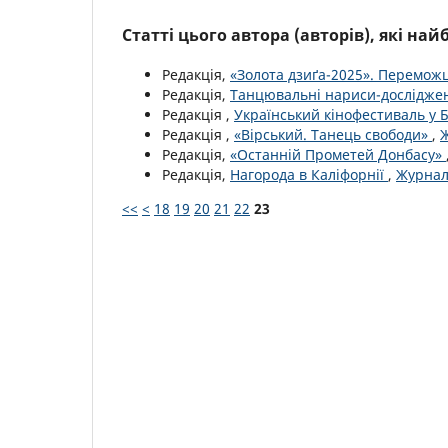
Статті цього автора (авторів), які на
Редакція,
«Золота дзиґа-2025». Перемож
Редакція,
Танцювальні нариси-дослідж
Редакція ,
Український кінофестиваль у 
Редакція ,
«Вірський. Танець свободи»
,
Ж
Редакція,
«Останній Прометей Донбасу»
Редакція,
Нагорода в Каліфорнії
,
Журнал 
<<
<
18
19
20
21
22
23