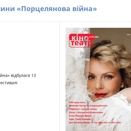
тини «Порцелянова війна»
йна» відбулася 13
фестивалі