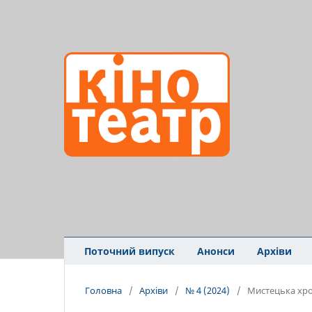
Поточний випуск
Анонси
Архіви
Головна
/
Архіви
/
№ 4 (2024)
/
Мистецька хро