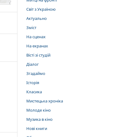
Митці на фронті
Світ з Україною
Актуально
Зміст
На сценах
На екранах
Вісті зі студій
Діалог
Згадаймо
Історія
Класика
Мистецька хроніка
Молоде кіно
Музика в кіно
Нові книги