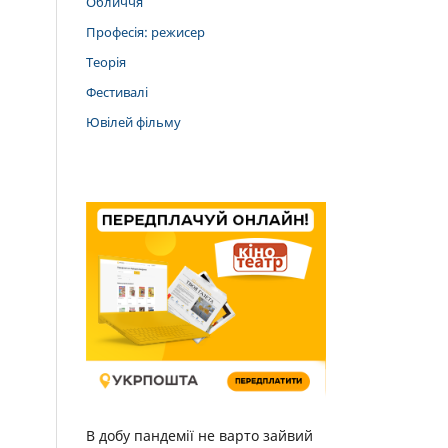
Обличчя
Професія: режисер
Теорія
Фестивалі
Ювілей фільму
В добу пандемії не варто зайвий