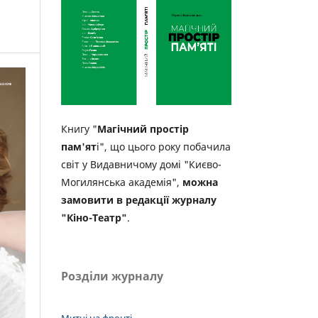
Книгу "
Магічний простір
пам'ят
і", що цього року побачила
світ у Видавничому домі "Києво-
Могилянська академія",
можна
замовити в редакції журналу
"Кіно-Театр"
.
Розділи журналу