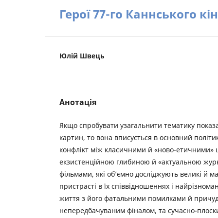
Герої 77-го Каннського к
Юлій Швець
Анотація
Якщо спробувати узагальнити тематику показа
картин, то вона вписується в основний політ
конфлікт між класичними й «ново-етичними» 
екзистенційною глибиною й «актуальною журн
фільмами, які об’ємно досліджують великі й м
пристрасті в їх співвідношеннях і найрізнома
життя з його фатальними помилками й причуд
непередбачуваним фіналом, та сучасно-плос