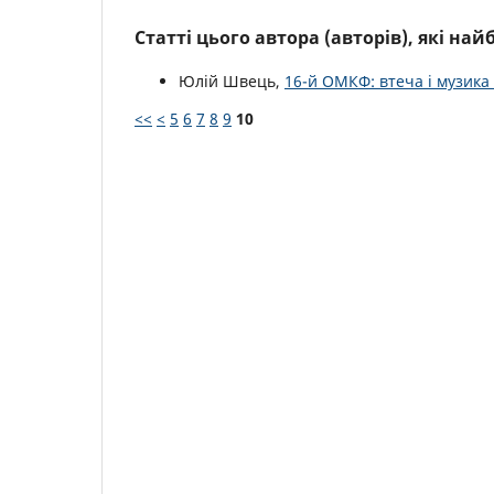
Статті цього автора (авторів), які на
Юлій Швець,
16-й ОМКФ: втеча і музика
<<
<
5
6
7
8
9
10