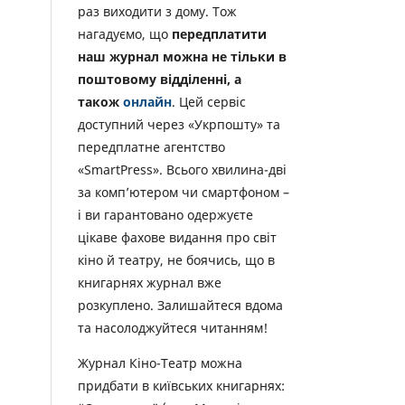
раз виходити з дому. Тож
нагадуємо, що
передплатити
наш журнал можна не тільки в
поштовому відділенні, а
також
онлайн
. Цей сервіс
доступний через «Укрпошту» та
передплатне агентство
«SmartPress». Всього хвилина-дві
за комп’ютером чи смартфоном –
і ви гарантовано одержуєте
цікаве фахове видання про світ
кіно й театру, не боячись, що в
книгарнях журнал вже
розкуплено. Залишайтеся вдома
та насолоджуйтеся читанням!
Журнал Кіно-Театр можна
придбати в київських книгарнях: