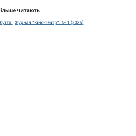
йбільше читають
 буття
,
Журнал “Кіно-Театр”: № 1 (2026)