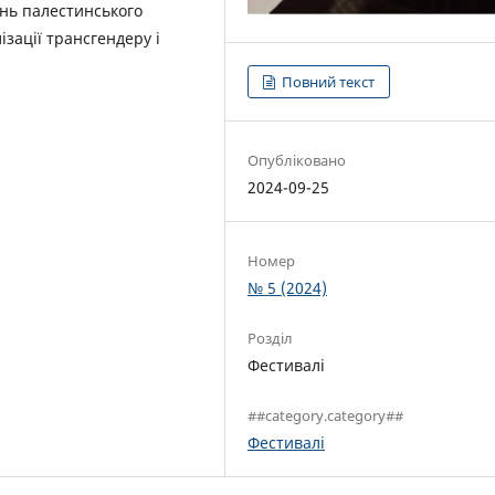
ень палестинського
ізації трансгендеру і
Повний текст
Опубліковано
2024-09-25
Номер
№ 5 (2024)
Розділ
Фестивалі
##category.category##
Фестивалі