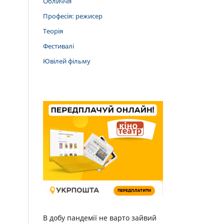
Обличчя
Професія: режисер
Теорія
Фестивалі
Ювілей фільму
В добу пандемії не варто зайвий