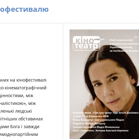
інофестивалю
них на кінофестивалі
ико-кінематографічний
цінностями, між
алістикою», між
аленькі людські
нітніших обставинах
ами Бога і завжди
кимоднопартійним