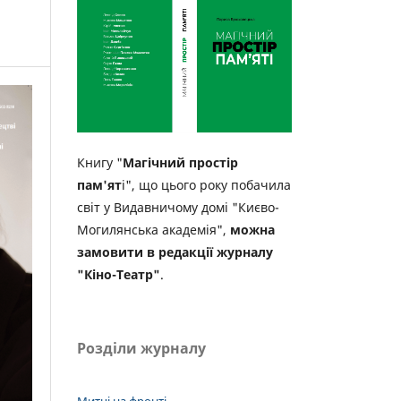
Книгу "
Магічний простір
пам'ят
і", що цього року побачила
світ у Видавничому домі "Києво-
Могилянська академія",
можна
замовити в редакції журналу
"Кіно-Театр"
.
Розділи журналу