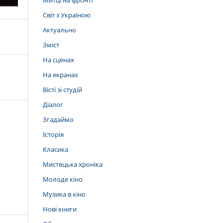
Митці на фронті
Світ з Україною
Актуально
Зміст
На сценах
На екранах
Вісті зі студій
Діалог
Згадаймо
Історія
Класика
Мистецька хроніка
Молоде кіно
Музика в кіно
Нові книги