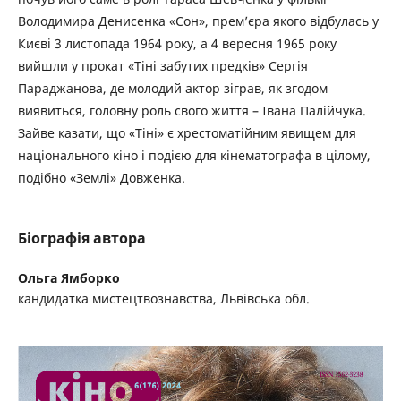
Володимира Денисенка «Сон», прем’єра якого відбулась у
Києві 3 листопада 1964 року, а 4 вересня 1965 року
вийшли у прокат «Тіні забутих предків» Сергія
Параджанова, де молодий актор зіграв, як згодом
виявиться, головну роль свого життя – Івана Палійчука.
Зайве казати, що «Тіні» є хрестоматійним явищем для
національного кіно і подією для кінематографа в цілому,
подібно «Землі» Довженка.
Біографія автора
Ольга Ямборко
кандидатка мистецтвознавства, Львівська обл.