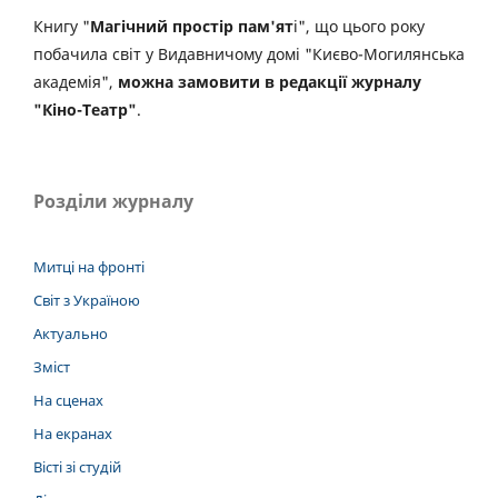
Книгу "
Магічний простір пам'ят
і", що цього року
побачила світ у Видавничому домі "Києво-Могилянська
академія",
можна замовити в редакції журналу
"Кіно-Театр"
.
Розділи журналу
Митці на фронті
Світ з Україною
Актуально
Зміст
На сценах
На екранах
Вісті зі студій