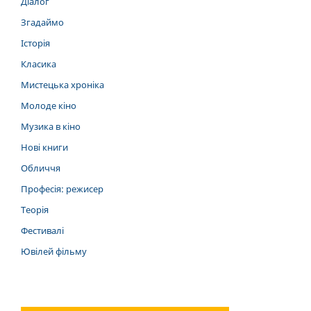
Діалог
Згадаймо
Історія
Класика
Мистецька хроніка
Молоде кіно
Музика в кіно
Нові книги
Обличчя
Професія: режисер
Теорія
Фестивалі
Ювілей фільму