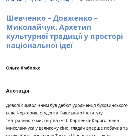
Шевченко – Довженко –
Миколайчук. Архетип
культурної традиції у просторі
національної ідеї
Ольга Ямборко
Анотація
Доволі символічним був дебют уродженця буковинського
села Чортория, студента Київського інституту
театрального мистецтва ім. І. Карпенка-Карого Івана
Миколайчука у великому кіно: глядач вперше побачив та
почув його саме в ролі Тараса Шевченка у фільмі