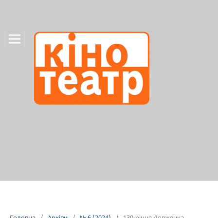
Головна
/
Архіви
/
№ 6 (2024)
/
130-річчя Довженка