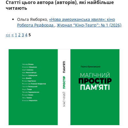
Статті цього автора (авторів), які найбільше
читають
Ольга Ямборко,
«Нова американська хвиля»: кіно
Роберта Редфорда
,
Журнал “Кіно-Театр”: № 1 (2026)
<<
<
1
2
3
4
5