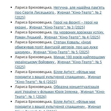
Лариса Брюховецька,
Негучна, але надійна пам’ять
про Сергія Лисецького
,
Журнал “Кіно-Театр”: № 2
(2025)
Лариса Брюховецька,
Герої на фронті – герої на
екрані
,
Журнал “Кіно-Театр”: № 3 (2025)
Лариса Брюховецька,
На червоних доріжках успіху.
Роман Луцький
,
Журнал “Кіно-Театр”: № 4 (2025)
Лариса Брюховецька,
Степан Коваль: «Іноді
обмежував політ фантазій авторів, про що дуже
шкодую»
,
Журнал “Кіно-Театр”: № 5 (2025)
Лариса Брюховецька,
Минає 100 років найпершому
українському бойовику
,
Журнал “Кіно-Театр”: № 5
(2025)
Лариса Брюховецька,
Білле Ауґуст: «Фільм має
походити з вашої культурної спадщини»
,
Журнал
“Кіно-Театр”: № 6 (2025)
Лариса Брюховецька,
Образна концептуалізація
долі України у фільмах Юрія Іллєнка
,
Журнал “Кіно-
Театр”: № 1 (2026)
Лариса Брюховецька,
Білле Ауґуст: «Фільм має
походити з вашої культурної спадщини»
,
Журнал