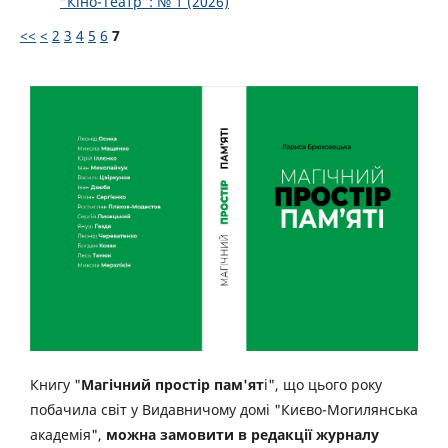
“Кіно-Театр”: № 1 (2026)
<<
<
2
3
4
5
6
7
Книгу "
Магічний простір пам'ят
і", що цього року
побачила світ у Видавничому домі "Києво-Могилянська
академія",
можна замовити в редакції журналу