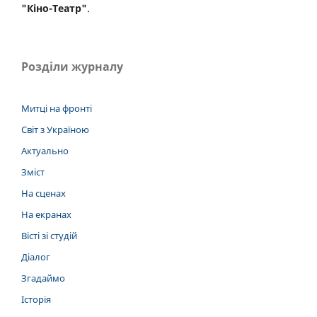
"Кіно-Театр"
.
Розділи журналу
Митці на фронті
Світ з Україною
Актуально
Зміст
На сценах
На екранах
Вісті зі студій
Діалог
Згадаймо
Історія