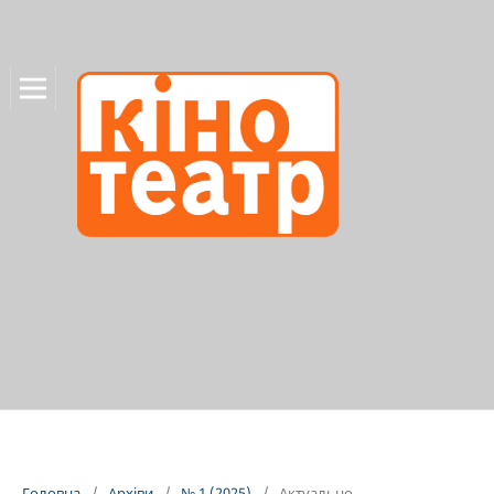
Головна
/
Архіви
/
№ 1 (2025)
/
Актуально