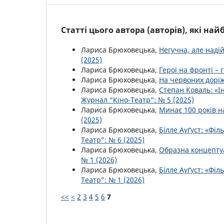
Статті цього автора (авторів), які на
Лариса Брюховецька,
Негучна, але наді
(2025)
Лариса Брюховецька,
Герої на фронті – 
Лариса Брюховецька,
На червоних доріж
Лариса Брюховецька,
Степан Коваль: «І
Журнал “Кіно-Театр”: № 5 (2025)
Лариса Брюховецька,
Минає 100 років 
(2025)
Лариса Брюховецька,
Білле Ауґуст: «Фі
Театр”: № 6 (2025)
Лариса Брюховецька,
Образна концептуа
№ 1 (2026)
Лариса Брюховецька,
Білле Ауґуст: «Фі
Театр”: № 1 (2026)
<<
<
2
3
4
5
6
7