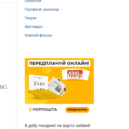
Обличчя
Професія: режисер
Теорія
Фестивалі
Ювілей фільму
тр”:
В добу пандемії не варто зайвий