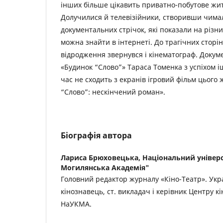
інших більше цікавить приватно-побутове жи
Долучилися й телевізійники, створивши чима
документальних стрічок, які показали на різни
можна знайти в інтернеті. До трагічних сторін
відродження звернувся і кінематограф. Докум
«Будинок “Слово”» Тараса Томенка з успіхом і
час не сходить з екранів ігровий фільм цього
“Слово”: нескінчений роман».
Біографія автора
Лариса Брюховецька,
Національний універс
Могилянська Академія"
Головний редактор журналу «Кіно-Театр». Укр
кінознавець, ст. викладач і керівник Центру к
НаУКМА.