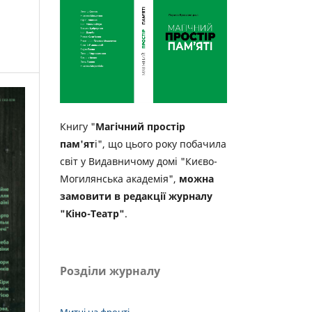
Книгу "
Магічний простір
пам'ят
і", що цього року побачила
світ у Видавничому домі "Києво-
Могилянська академія",
можна
замовити в редакції журналу
"Кіно-Театр"
.
Розділи журналу