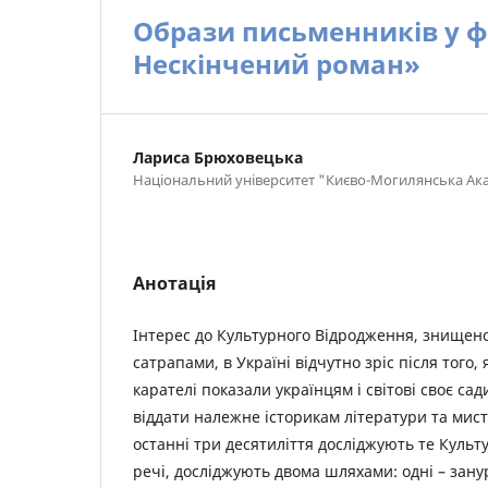
Образи письменників у ф
Нескінчений роман»
Лариса Брюховецька
Національний університет "Києво-Могилянська Ак
Анотація
Інтерес до Культурного Відродження, знищено
сатрапами, в Україні відчутно зріс після того,
карателі показали українцям і світові своє сад
віддати належне історикам літератури та мис
останні три десятиліття досліджують те Культ
речі, досліджують двома шляхами: одні – зану