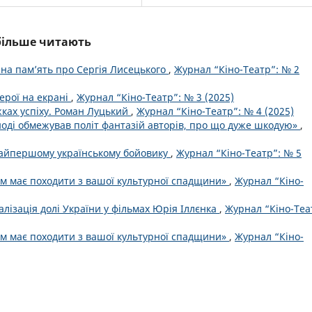
йбільше читають
йна пам’ять про Сергія Лисецького
,
Журнал “Кіно-Театр”: № 2
герої на екрані
,
Журнал “Кіно-Театр”: № 3 (2025)
ках успіху. Роман Луцький
,
Журнал “Кіно-Театр”: № 4 (2025)
ноді обмежував політ фантазій авторів, про що дуже шкодую»
,
найпершому українському бойовику
,
Журнал “Кіно-Театр”: № 5
льм має походити з вашої культурної спадщини»
,
Журнал “Кіно-
лізація долі України у фільмах Юрія Іллєнка
,
Журнал “Кіно-Теа
льм має походити з вашої культурної спадщини»
,
Журнал “Кіно-