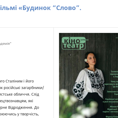
ільмі «Будинок “Слово”.
адемія"
го Сталіним і його
 як російські загарбники/
истське обличчя. Слід
тецтвознавцям, які
урне Відродження. До
рюючись у творчість,