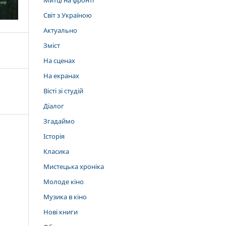
Митці на фронті
Світ з Україною
Актуально
Зміст
На сценах
На екранах
Вісті зі студій
Діалог
Згадаймо
Історія
Класика
Мистецька хроніка
Молоде кіно
Музика в кіно
Нові книги