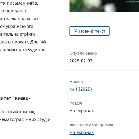
ття письменників.
ло передач і
х телеканалах і які
ок українського
Повний текст
ентальна стрічка
шла в прокаті. Довгий
 ж режисера «Будинок
Опубліковано
2025-02-03
Номер
№ 1 (2025)
итет "Києво-
Розділ
На екранах
аїнський критик,
інематографічних студій
##category.category##
На екранах