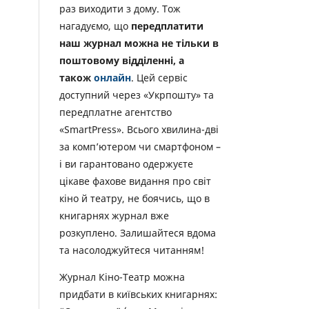
раз виходити з дому. Тож
нагадуємо, що
передплатити
наш журнал можна не тільки в
поштовому відділенні, а
також
онлайн
. Цей сервіс
доступний через «Укрпошту» та
передплатне агентство
«SmartPress». Всього хвилина-дві
за комп’ютером чи смартфоном –
і ви гарантовано одержуєте
цікаве фахове видання про світ
кіно й театру, не боячись, що в
книгарнях журнал вже
розкуплено. Залишайтеся вдома
та насолоджуйтеся читанням!
Журнал Кіно-Театр можна
придбати в київських книгарнях: