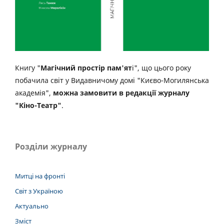
Книгу "
Магічний простір пам'ят
і", що цього року
побачила світ у Видавничому домі "Києво-Могилянська
академія",
можна замовити в редакції журналу
"Кіно-Театр"
.
Розділи журналу
Митці на фронті
Світ з Україною
Актуально
Зміст