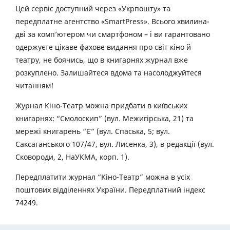
Цей сервіс доступний через «Укрпошту» та
передплатне агентство «SmartPress». Всього хвилина-
дві за комп’ютером чи смартфоном – і ви гарантовано
одержуєте цікаве фахове видання про світ кіно й
театру, не боячись, що в книгарнях журнал вже
розкуплено. Залишайтеся вдома та насолоджуйтеся
читанням!
Журнал Кіно-Театр можна придбати в київських
книгарнях: “Смолоскип” (вул. Межигірська, 21) та
мережі книгарень “Є” (вул. Спаська, 5; вул.
Саксаганського 107/47, вул. Лисенка, 3), в редакції (вул.
Сковороди, 2, НаУКМА, корп. 1).
Передплатити журнал “Кіно-Театр” можна в усіх
поштових відділеннях України. Передплатний індекс
74249.