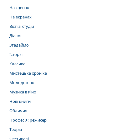
На сценах
На екранах
Вісті зі студій
Діалог
Згадаймо
Історія
Класика
Мистецька хроніка
Молоде кіно
Музика в кіно
Нові книги
Обличчя
Професія: режисер
Теорія
Фестивалі