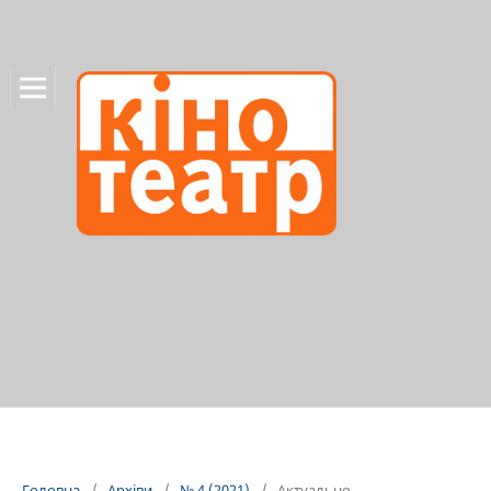
Головна
/
Архіви
/
№ 4 (2021)
/
Актуально