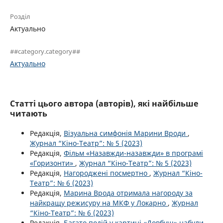
Розділ
Актуально
##category.category##
Актуально
Статті цього автора (авторів), які найбільше
читають
Редакція,
Візуальна симфонія Марини Вроди
,
Журнал “Кіно-Театр”: № 5 (2023)
Редакція,
Фільм «Назавжди-назавжди» в програмі
«Горизонти»
,
Журнал “Кіно-Театр”: № 5 (2023)
Редакція,
Нагороджені посмертно
,
Журнал “Кіно-
Театр”: № 6 (2023)
Редакція,
Марина Врода отримала нагороду за
найкращу режисуру на МКФ у Локарно
,
Журнал
“Кіно-Театр”: № 6 (2023)
Редакція,
Багато подій у картині «Довбуш» набули