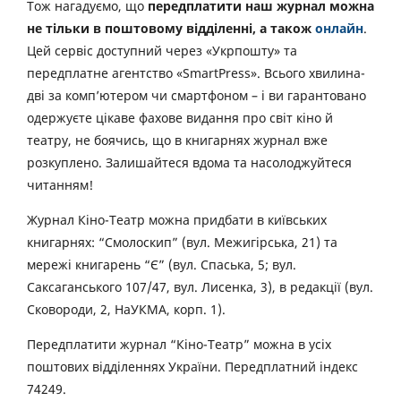
Тож нагадуємо, що
передплатити наш журнал можна
не тільки в поштовому відділенні, а також
онлайн
.
Цей сервіс доступний через «Укрпошту» та
передплатне агентство «SmartPress». Всього хвилина-
дві за комп’ютером чи смартфоном – і ви гарантовано
одержуєте цікаве фахове видання про світ кіно й
театру, не боячись, що в книгарнях журнал вже
розкуплено. Залишайтеся вдома та насолоджуйтеся
читанням!
Журнал Кіно-Театр можна придбати в київських
книгарнях: “Смолоскип” (вул. Межигірська, 21) та
мережі книгарень “Є” (вул. Спаська, 5; вул.
Саксаганського 107/47, вул. Лисенка, 3), в редакції (вул.
Сковороди, 2, НаУКМА, корп. 1).
Передплатити журнал “Кіно-Театр” можна в усіх
поштових відділеннях України. Передплатний індекс
74249.