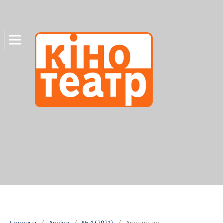
Головна
/
Архіви
/
№ 4 (2021)
/
Актуально