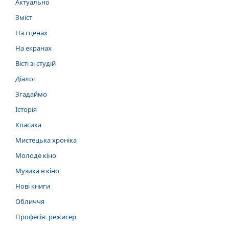
Актуально
Зміст
На сценах
На екранах
Вісті зі студій
Діалог
Згадаймо
Історія
Класика
Мистецька хроніка
Молоде кіно
Музика в кіно
Нові книги
Обличчя
Професія: режисер