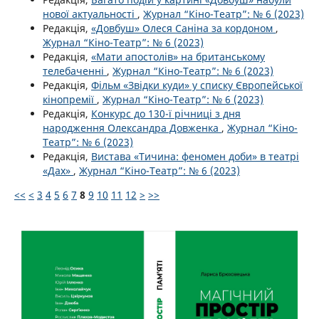
нової актуальності
,
Журнал “Кіно-Театр”: № 6 (2023)
Редакція,
«Довбуш» Олеся Саніна за кордоном
,
Журнал “Кіно-Театр”: № 6 (2023)
Редакція,
«Мати апостолів» на британському
телебаченні
,
Журнал “Кіно-Театр”: № 6 (2023)
Редакція,
Фільм «Звідки куди» у списку Європейської
кінопремії
,
Журнал “Кіно-Театр”: № 6 (2023)
Редакція,
Конкурс до 130-ї річниці з дня
народження Олександра Довженка
,
Журнал “Кіно-
Театр”: № 6 (2023)
Редакція,
Вистава «Тичина: феномен доби» в театрі
«Дах»
,
Журнал “Кіно-Театр”: № 6 (2023)
<<
<
3
4
5
6
7
8
9
10
11
12
>
>>