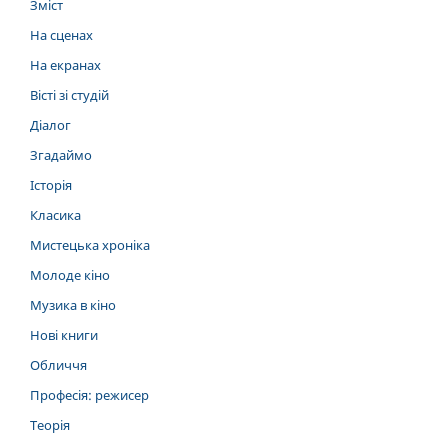
Зміст
На сценах
На екранах
Вісті зі студій
Діалог
Згадаймо
Історія
Класика
Мистецька хроніка
Молоде кіно
Музика в кіно
Нові книги
Обличчя
Професія: режисер
Теорія