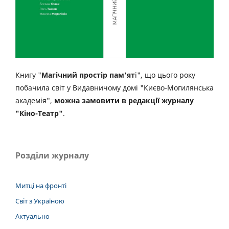
Книгу "
Магічний простір пам'ят
і", що цього року
побачила світ у Видавничому домі "Києво-Могилянська
академія",
можна замовити в редакції журналу
"Кіно-Театр"
.
Розділи журналу
Митці на фронті
Світ з Україною
Актуально