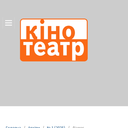
Головна
/
Архіви
/
№ 1 (2025)
/
Діалог