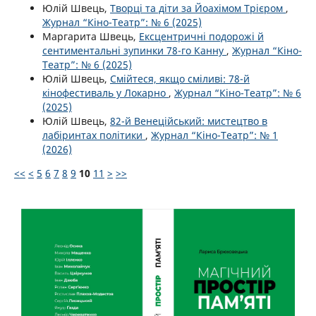
Юлій Швець,
Творці та діти за Йоахімом Трієром
,
Журнал “Кіно-Театр”: № 6 (2025)
Маргарита Швець,
Ексцентричні подорожі й
сентиментальні зупинки 78-го Канну
,
Журнал “Кіно-
Театр”: № 6 (2025)
Юлій Швець,
Смійтеся, якщо сміливі: 78-й
кінофестиваль у Локарно
,
Журнал “Кіно-Театр”: № 6
(2025)
Юлій Швець,
82-й Венеційський: мистецтво в
лабіринтах політики
,
Журнал “Кіно-Театр”: № 1
(2026)
<<
<
5
6
7
8
9
10
11
>
>>