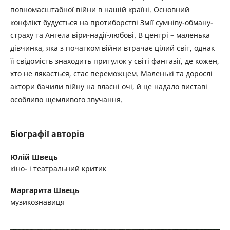
повномасштабної війни в нашій країні. Основний
конфлікт будується на протиборстві Змії сумніву-обману-
страху та Ангела віри-надії-любові. В центрі – маленька
дівчинка, яка з початком війни втрачає цілий світ, однак
її свідомість знаходить притулок у світі фантазії, де кожен,
хто не лякається, стає переможцем. Маленькі та дорослі
актори бачили війну на власні очі, й це надало виставі
особливо щемливого звучання.
Біографії авторів
Юлій Швець
кіно- і театральний критик
Маргарита Швець
музикознавиця