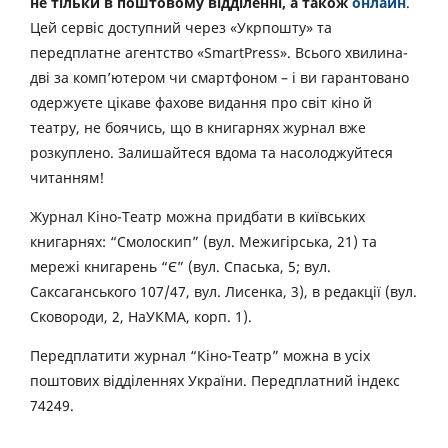
не тільки в поштовому відділенні, а також
онлайн
.
Цей сервіс доступний через «Укрпошту» та
передплатне агентство «SmartPress». Всього хвилина-
дві за комп’ютером чи смартфоном – і ви гарантовано
одержуєте цікаве фахове видання про світ кіно й
театру, не боячись, що в книгарнях журнал вже
розкуплено. Залишайтеся вдома та насолоджуйтеся
читанням!
Журнал Кіно-Театр можна придбати в київських
книгарнях: “Смолоскип” (вул. Межигірська, 21) та
мережі книгарень “Є” (вул. Спаська, 5; вул.
Саксаганського 107/47, вул. Лисенка, 3), в редакції (вул.
Сковороди, 2, НаУКМА, корп. 1).
Передплатити журнал “Кіно-Театр” можна в усіх
поштових відділеннях України. Передплатний індекс
74249.