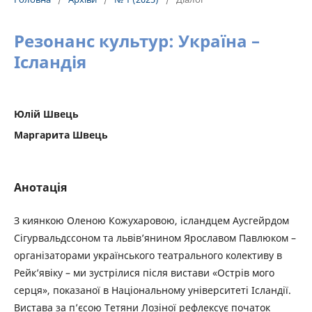
Резонанс культур: Україна –
Ісландія
Юлій Швець
Маргарита Швець
Анотація
З киянкою Оленою Кожухаровою, ісландцем Аусгейрдом
Сігурвальдссоном та львів’янином Ярославом Павлюком –
організаторами українського театрального колективу в
Рейк’явіку – ми зустрілися після вистави «Острів мого
серця», показаної в Національному університеті Ісландії.
Вистава за п’єсою Тетяни Лозіної рефлексує початок