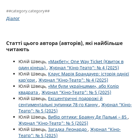
##category.category##
Діалог
Статті цього автора (авторів), які найбільше
читають
Юлій Швець,
«Макбет»: One Way Ticket (Квиток в
один кінець)
,
Журнал “Кіно-Театр”: № 4 (2025)
Юлій Швець,
Клаус Марія Брандауер: історія однієї
кар’єри
,
Журнал “Кіно-Театр”: № 4 (2025)
Юлій Швець,
«Ми були українцями», або Колір
квадрата
,
Журнал “Кіно-Театр”: № 5 (2025)
Юлій Швець,
Ексцентричні подорожі й
сентиментальні зупинки 78-го Канну
,
Журнал “Кіно-
Театр”: № 5 (2025)
Юлій Швець,
Вибір оптики: Браяну Де Пальмі – 85
,
Журнал “Кіно-Театр”: № 5 (2025)
Юлій Швець,
Загадка Леонардо
,
Журнал “Кіно-
Театр”: № 5 (2025)