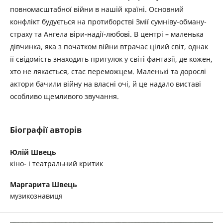
повномасштабної війни в нашій країні. Основний
конфлікт будується на протиборстві Змії сумніву-обману-
страху та Ангела віри-надії-любові. В центрі – маленька
дівчинка, яка з початком війни втрачає цілий світ, однак
її свідомість знаходить притулок у світі фантазії, де кожен,
хто не лякається, стає переможцем. Маленькі та дорослі
актори бачили війну на власні очі, й це надало виставі
особливо щемливого звучання.
Біографії авторів
Юлій Швець
кіно- і театральний критик
Маргарита Швець
музикознавиця