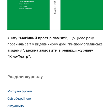
Книгу "
Магічний простір пам'ят
і", що цього року
побачила світ у Видавничому домі "Києво-Могилянська
академія",
можна замовити в редакції журналу
"Кіно-Театр"
.
Розділи журналу
Митці на фронті
Світ з Україною
Актуально