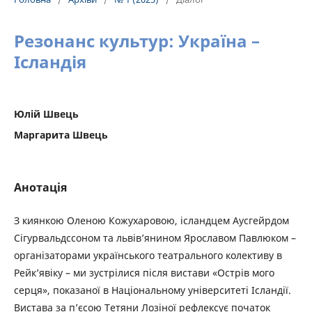
Резонанс культур: Україна –
Ісландія
Юлій Швець
Маргарита Швець
Анотація
З киянкою Оленою Кожухаровою, ісландцем Аусгейрдом
Сігурвальдссоном та львів’янином Ярославом Павлюком –
організаторами українського театрального колективу в
Рейк’явіку – ми зустрілися після вистави «Острів мого
серця», показаної в Національному університеті Ісландії.
Вистава за п’єсою Тетяни Лозіної рефлексує початок