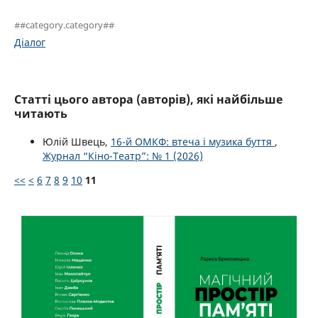
##category.category##
Діалог
Статті цього автора (авторів), які найбільше
читають
Юлій Швець,
16-й ОМКФ: втеча і музика буття
,
Журнал “Кіно-Театр”: № 1 (2026)
<<
<
6
7
8
9
10
11