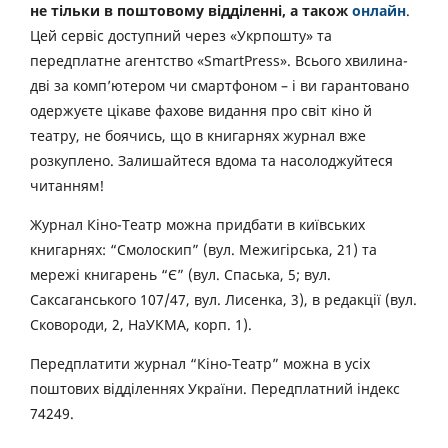
не тільки в поштовому відділенні, а також
онлайн
.
Цей сервіс доступний через «Укрпошту» та
передплатне агентство «SmartPress». Всього хвилина-
дві за комп’ютером чи смартфоном – і ви гарантовано
одержуєте цікаве фахове видання про світ кіно й
театру, не боячись, що в книгарнях журнал вже
розкуплено. Залишайтеся вдома та насолоджуйтеся
читанням!
Журнал Кіно-Театр можна придбати в київських
книгарнях: “Смолоскип” (вул. Межигірська, 21) та
мережі книгарень “Є” (вул. Спаська, 5; вул.
Саксаганського 107/47, вул. Лисенка, 3), в редакції (вул.
Сковороди, 2, НаУКМА, корп. 1).
Передплатити журнал “Кіно-Театр” можна в усіх
поштових відділеннях України. Передплатний індекс
74249.