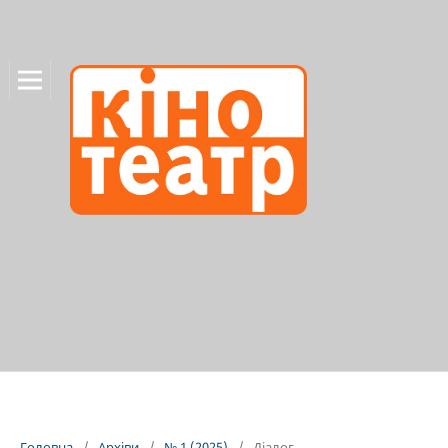
Головна
/
Архіви
/
№ 1 (2025)
/
Діалог