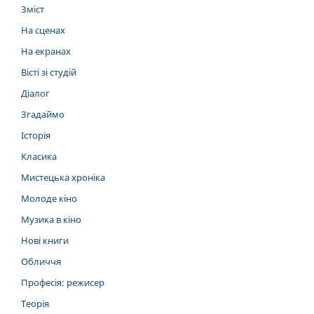
Зміст
На сценах
На екранах
Вісті зі студій
Діалог
Згадаймо
Історія
Класика
Мистецька хроніка
Молоде кіно
Музика в кіно
Нові книги
Обличчя
Професія: режисер
Теорія