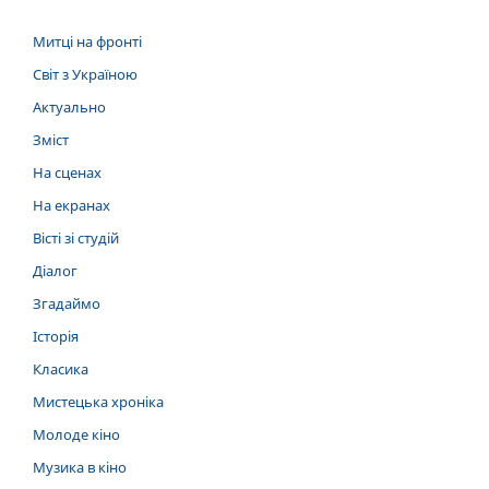
Митці на фронті
Світ з Україною
Актуально
Зміст
На сценах
На екранах
Вісті зі студій
Діалог
Згадаймо
Історія
Класика
Мистецька хроніка
Молоде кіно
Музика в кіно