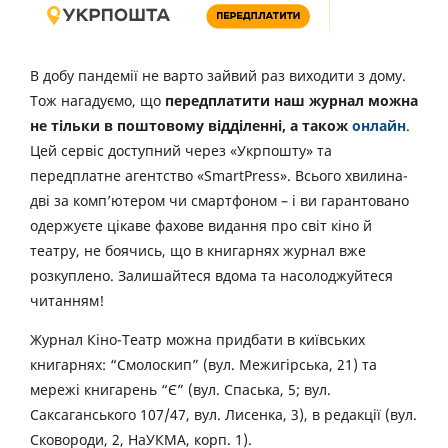
В добу пандемії не варто зайвий раз виходити з дому.
Тож нагадуємо, що
передплатити наш журнал можна
не тільки в поштовому відділенні, а також
онлайн
.
Цей сервіс доступний через «Укрпошту» та
передплатне агентство «SmartPress». Всього хвилина-
дві за комп’ютером чи смартфоном – і ви гарантовано
одержуєте цікаве фахове видання про світ кіно й
театру, не боячись, що в книгарнях журнал вже
розкуплено. Залишайтеся вдома та насолоджуйтеся
читанням!
Журнал Кіно-Театр можна придбати в київських
книгарнях: “Смолоскип” (вул. Межигірська, 21) та
мережі книгарень “Є” (вул. Спаська, 5; вул.
Саксаганського 107/47, вул. Лисенка, 3), в редакції (вул.
Сковороди, 2, НаУКМА, корп. 1).