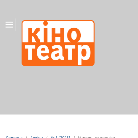
Головна
/
Архіви
/
№ 1 (2025)
/
Мистецька хроніка