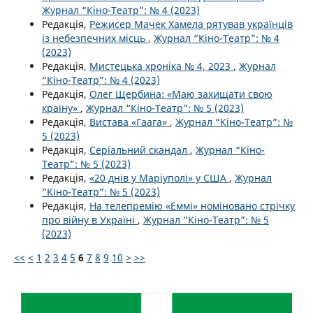
Журнал “Кіно-Театр”: № 4 (2023)
Редакція,
Режисер Мачек Хамела рятував українців
із небезпечних місць
,
Журнал “Кіно-Театр”: № 4
(2023)
Редакція,
Мистецька хроніка № 4, 2023
,
Журнал
“Кіно-Театр”: № 4 (2023)
Редакція,
Олег Щербина: «Маю захищати свою
країну»
,
Журнал “Кіно-Театр”: № 5 (2023)
Редакція,
Вистава «Гаага»
,
Журнал “Кіно-Театр”: №
5 (2023)
Редакція,
Серіальний скандал
,
Журнал “Кіно-
Театр”: № 5 (2023)
Редакція,
«20 днів у Маріуполі» у США
,
Журнал
“Кіно-Театр”: № 5 (2023)
Редакція,
На телепремію «Еммі» номіновано стрічку
про війну в Україні
,
Журнал “Кіно-Театр”: № 5
(2023)
<<
<
1
2
3
4
5
6
7
8
9
10
>
>>