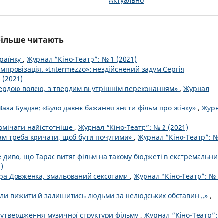
Актуально
йбільше читають
раїнку
,
Журнал “Кіно-Театр”: № 1 (2021)
 імпровізація. «Intermezzo»: нездійснений задум Сергія
 (2021)
вердою волею, з твердим внутрішнім переконанням»
,
Журнал
Заза Буадзе: «Було давнє бажання зняти фільм про жінку»
,
Жур
помічати найістотніше
,
Журнал “Кіно-Театр”: № 2 (2021)
ам треба кричати, щоб бути почутими»
,
Журнал “Кіно-Театр”: №
 диво, що Тарас витяг фільм на такому бюджеті в екстремальни
)
ра Довженка, змальований сексотами
,
Журнал “Кіно-Театр”: № 
міли вижити й залишитись людьми за нелюдських обставин…»
,
 утвердження музичної структури фільму
,
Журнал “Кіно-Театр”