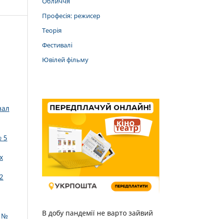
Обличчя
Професія: режисер
Теорія
Фестивалі
Ювілей фільму
нал
 5
х
2
В добу пандемії не варто зайвий
: №