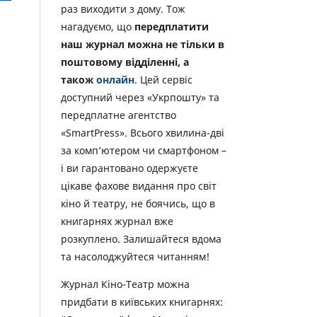
раз виходити з дому. Тож
нагадуємо, що
передплатити
наш журнал можна не тільки в
поштовому відділенні, а
також
онлайн
. Цей сервіс
доступний через «Укрпошту» та
передплатне агентство
«SmartPress». Всього хвилина-дві
за комп’ютером чи смартфоном –
і ви гарантовано одержуєте
цікаве фахове видання про світ
кіно й театру, не боячись, що в
книгарнях журнал вже
розкуплено. Залишайтеся вдома
та насолоджуйтеся читанням!
Журнал Кіно-Театр можна
придбати в київських книгарнях: