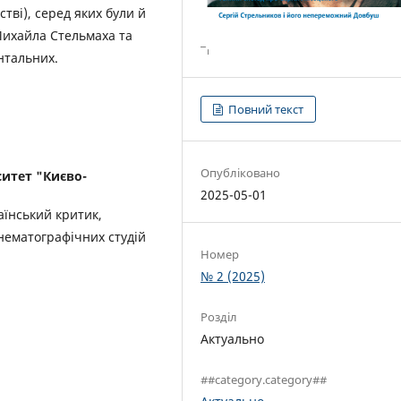
стві), серед яких були й
Михайла Стельмаха та
нтальних.
Повний текст
Опубліковано
итет "Києво-
2025-05-01
аїнський критик,
інематографічних студій
Номер
№ 2 (2025)
Розділ
Актуально
##category.category##