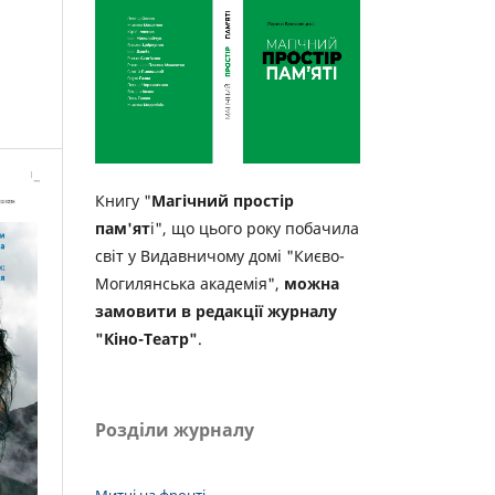
Книгу "
Магічний простір
пам'ят
і", що цього року побачила
світ у Видавничому домі "Києво-
Могилянська академія",
можна
замовити в редакції журналу
"Кіно-Театр"
.
Розділи журналу