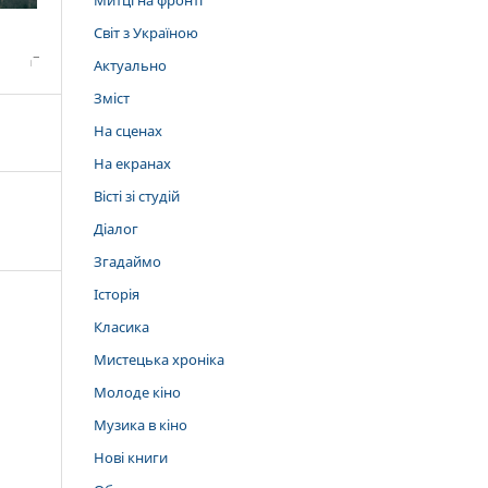
Митці на фронті
Світ з Україною
Актуально
Зміст
На сценах
На екранах
Вісті зі студій
Діалог
Згадаймо
Історія
Класика
Мистецька хроніка
Молоде кіно
Музика в кіно
Нові книги