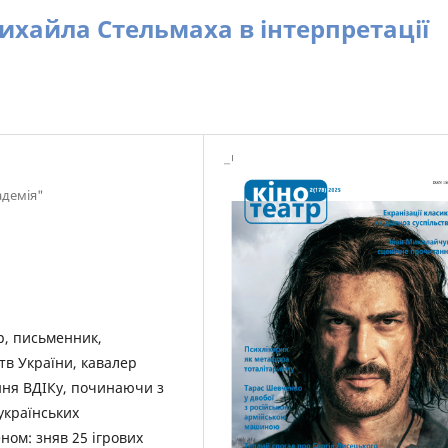
Михайла Стельмаха в інтерпретації
адемія"
р, письменник,
тв України, кавалер
ення ВДІКу, починаючи з
 українських
ом: зняв 25 ігрових