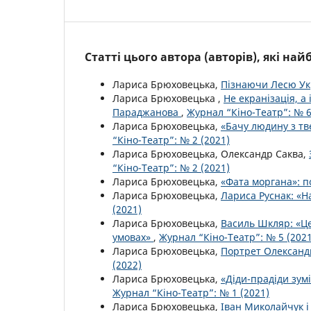
Статті цього автора (авторів), які на
Лариса Брюховецька,
Пізнаючи Лесю Ук
Лариса Брюховецька ,
Не екранізація, а
Параджанова
,
Журнал “Кіно-Театр”: № 6
Лариса Брюховецька,
«Бачу людину з т
“Кіно-Театр”: № 2 (2021)
Лариса Брюховецька, Олександр Саква,
“Кіно-Театр”: № 2 (2021)
Лариса Брюховецька,
«Фата моргана»: 
Лариса Брюховецька,
Лариса Руснак: «Н
(2021)
Лариса Брюховецька,
Василь Шкляр: «Це
умовах»
,
Журнал “Кіно-Театр”: № 5 (2021
Лариса Брюховецька,
Портрет Олександ
(2022)
Лариса Брюховецька,
«Діди-прадіди зу
Журнал “Кіно-Театр”: № 1 (2021)
Лариса Брюховецька,
Іван Миколайчук і