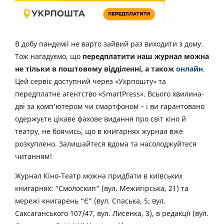
В добу пандемії не варто зайвий раз виходити з дому.
Тож нагадуємо, що
передплатити наш журнал можна
не тільки в поштовому відділенні, а також
онлайн
.
Цей сервіс доступний через «Укрпошту» та
передплатне агентство «SmartPress». Всього хвилина-
дві за комп’ютером чи смартфоном – і ви гарантовано
одержуєте цікаве фахове видання про світ кіно й
театру, не боячись, що в книгарнях журнал вже
розкуплено. Залишайтеся вдома та насолоджуйтеся
читанням!
Журнал Кіно-Театр можна придбати в київських
книгарнях: “Смолоскип” (вул. Межигірська, 21) та
мережі книгарень “Є” (вул. Спаська, 5; вул.
Саксаганського 107/47, вул. Лисенка, 3), в редакції (вул.