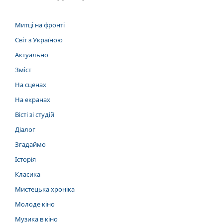
Митці на фронті
Світ з Україною
Актуально
Зміст
На сценах
На екранах
Вісті зі студій
Діалог
Згадаймо
Історія
Класика
Мистецька хроніка
Молоде кіно
Музика в кіно