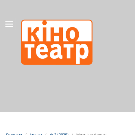
Головна
/
Архіви
/
№ 2 (2025)
/
Митці на фронті