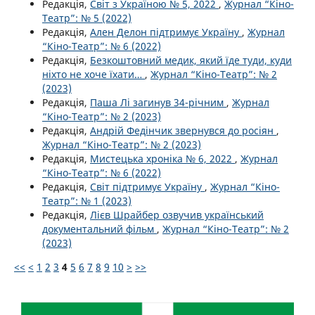
Редакція,
Світ з Україною № 5, 2022
,
Журнал “Кіно-
Театр”: № 5 (2022)
Редакція,
Ален Делон підтримує Україну
,
Журнал
“Кіно-Театр”: № 6 (2022)
Редакція,
Безкоштовний медик, який їде туди, куди
ніхто не хоче їхати…
,
Журнал “Кіно-Театр”: № 2
(2023)
Редакція,
Паша Лі загинув 34-річним
,
Журнал
“Кіно-Театр”: № 2 (2023)
Редакція,
Андрій Федінчик звернувся до росіян
,
Журнал “Кіно-Театр”: № 2 (2023)
Редакція,
Мистецька хроніка № 6, 2022
,
Журнал
“Кіно-Театр”: № 6 (2022)
Редакція,
Світ підтримує Україну
,
Журнал “Кіно-
Театр”: № 1 (2023)
Редакція,
Лієв Шрайбер озвучив український
документальний фільм
,
Журнал “Кіно-Театр”: № 2
(2023)
<<
<
1
2
3
4
5
6
7
8
9
10
>
>>