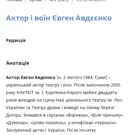
Актор і воїн Євген Авдєєнко
Редакція
Анотація
Актор Євген Авдєєнко
(н. 2 лютого 1984, Суми) –
український актор театру і кіно. Після закінчення 2005
року КНУТКіТ ім. І. Карпенка-Карого майже двадцять
років виходив на сцену На ціонального театру ім. Лесі
Українки та Театру драми і комедії на лівому березі
Дніпра. Знімався в серіалах «Ворожка», «Біля причалу»,
«Дзвонар», «Шлях поколінь», у кінофільмі «Черкаси».
Заслужений артист України. Після початку