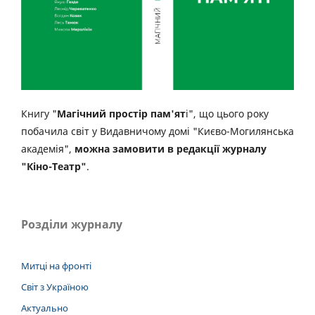
Книгу "
Магічний простір пам'ят
і", що цього року
побачила світ у Видавничому домі "Києво-Могилянська
академія",
можна замовити в редакції журналу
"Кіно-Театр"
.
Розділи журналу
Митці на фронті
Світ з Україною
Актуально