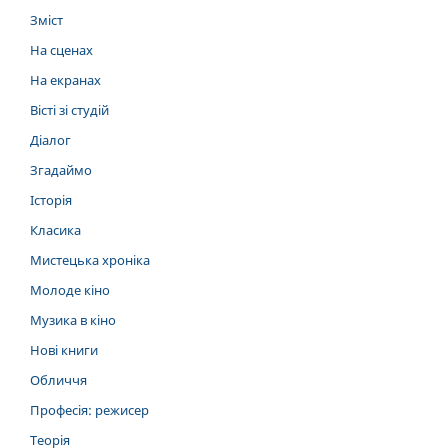
Зміст
На сценах
На екранах
Вісті зі студій
Діалог
Згадаймо
Історія
Класика
Мистецька хроніка
Молоде кіно
Музика в кіно
Нові книги
Обличчя
Професія: режисер
Теорія