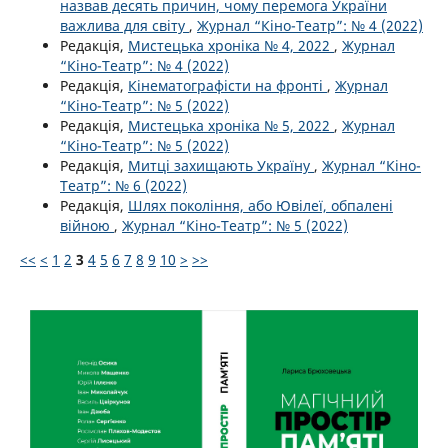
назвав десять причин, чому перемога України
важлива для світу
,
Журнал “Кіно-Театр”: № 4 (2022)
Редакція,
Мистецька хроніка № 4, 2022
,
Журнал
“Кіно-Театр”: № 4 (2022)
Редакція,
Кінематографісти на фронті
,
Журнал
“Кіно-Театр”: № 5 (2022)
Редакція,
Мистецька хроніка № 5, 2022
,
Журнал
“Кіно-Театр”: № 5 (2022)
Редакція,
Митці захищають Україну
,
Журнал “Кіно-
Театр”: № 6 (2022)
Редакція,
Шлях покоління, або Ювілеї, обпалені
війною
,
Журнал “Кіно-Театр”: № 5 (2022)
<<
<
1
2
3
4
5
6
7
8
9
10
>
>>