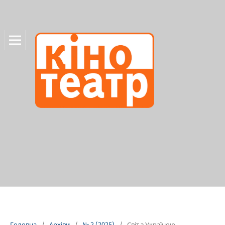
Головна
/
Архіви
/
№ 2 (2025)
/
Світ з Україною