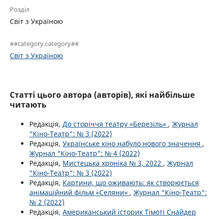
Розділ
Світ з Україною
##category.category##
Світ з Україною
Статті цього автора (авторів), які найбільше
читають
Редакція,
До сторіччя театру «Березіль»
,
Журнал
“Кіно-Театр”: № 3 (2022)
Редакція,
Українське кіно набуло нового значення
,
Журнал “Кіно-Театр”: № 4 (2022)
Редакція,
Мистецька хроніка № 3, 2022
,
Журнал
“Кіно-Театр”: № 3 (2022)
Редакція,
Картини, що оживають: як створюється
анімаційний фільм «Селяни»
,
Журнал “Кіно-Театр”:
№ 2 (2022)
Редакція,
Американський історик Тімоті Снайдер