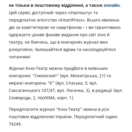
не тільки в поштовому відділенні, а також
онлайн
.
Цей сервіс доступний через «Укрпошту» та
передплатне агентство «SmartPress». Всього хвилина-
дві за комп’ютером чи смартфоном – і ви гарантовано
одержуєте цікаве фахове видання про світ кіно й
театру, не боячись, що в книгарнях журнал вже
розкуплено. Залишайтеся вдома та насолоджуйтеся
читанням!
Журнал Кіно-Театр можна придбати в київських
книгарнях: “Смолоскип” (вул. Межигірська, 21) та
мережі книгарень “Є” (вул. Спаська, 5; вул.
Саксаганського 107/47, вул. Лисенка, 3), в редакції (вул.
Сковороди, 2, НаУКМА, корп. 1).
Передплатити журнал “Кіно-Театр” можна в усіх
поштових відділеннях України. Передплатний індекс
74249.