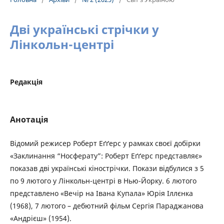
Дві українські стрічки у
Лінкольн-центрі
Редакція
Анотація
Відомий режисер Роберт Еґґерс у рамках своєї добірки
«Заклинання “Носферату”: Роберт Еґґерс представляє»
показав дві українські кінострічки. Покази відбулися з 5
по 9 лютого у Лінкольн-центрі в Нью-Йорку. 6 лютого
представлено «Вечір на Івана Купала» Юрія Іллєнка
(1968), 7 лютого – дебютний фільм Сергія Параджанова
«Андрієш» (1954).