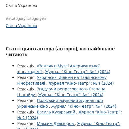
Світ з Україною
##category.category##
Світ з Україною
Статті цього автора (авторів), які найбільше
читають
Редакція,
«Земля» в Музеї Американської
кіноакадемії
,
Журнал “Кіно-Театр”: № 1 (2024)
Редакція,
Українські фільми на Таллінському
кінофестивалі
,
Журнал “Кіно-Театр”: № 1 (2024)
Редакція,
Згадуючи репресованого Степана
Шагайду
,
Журнал “Кіно-Театр”: № 1 (2024)
Редакція,
Польський науковий журнал про
українське кіно
,
Журнал “Кіно-Театр”: № 1 (2024)
Редакція,
Василь Кухарський
,
Журнал “Кіно-Театр”:
№ 2 (2024)
Редакція,
Максим Девізоров
,
Журнал “Кіно-Театр”: