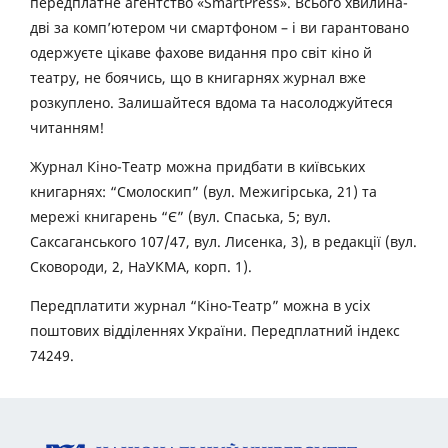
передплатне агентство «SmartPress». Всього хвилина-
дві за комп’ютером чи смартфоном – і ви гарантовано
одержуєте цікаве фахове видання про світ кіно й
театру, не боячись, що в книгарнях журнал вже
розкуплено. Залишайтеся вдома та насолоджуйтеся
читанням!
Журнал Кіно-Театр можна придбати в київських
книгарнях: “Смолоскип” (вул. Межигірська, 21) та
мережі книгарень “Є” (вул. Спаська, 5; вул.
Саксаганського 107/47, вул. Лисенка, 3), в редакції (вул.
Сковороди, 2, НаУКМА, корп. 1).
Передплатити журнал “Кіно-Театр” можна в усіх
поштових відділеннях України. Передплатний індекс
74249.