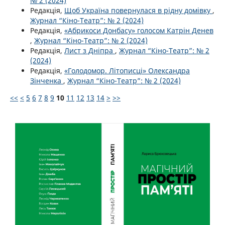
№ 2 (2024)
Редакція,
Щоб Україна повернулася в рідну домівку
,
Журнал “Кіно-Театр”: № 2 (2024)
Редакція,
«Абрикоси Донбасу» голосом Катрін Денев
,
Журнал “Кіно-Театр”: № 2 (2024)
Редакція,
Лист з Дніпра
,
Журнал “Кіно-Театр”: № 2
(2024)
Редакція,
«Голодомор. Літописці» Олександра
Зінченка
,
Журнал “Кіно-Театр”: № 2 (2024)
<<
<
5
6
7
8
9
10
11
12
13
14
>
>>