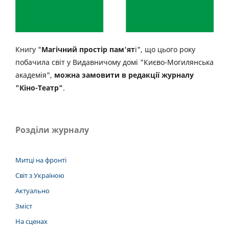
Книгу "
Магічний простір пам'ят
і", що цього року
побачила світ у Видавничому домі "Києво-Могилянська
академія",
можна замовити в редакції журналу
"Кіно-Театр"
.
Розділи журналу
Митці на фронті
Світ з Україною
Актуально
Зміст
На сценах