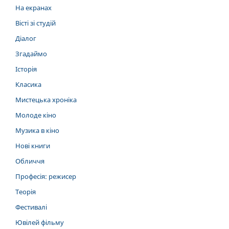
На екранах
Вісті зі студій
Діалог
Згадаймо
Історія
Класика
Мистецька хроніка
Молоде кіно
Музика в кіно
Нові книги
Обличчя
Професія: режисер
Теорія
Фестивалі
Ювілей фільму