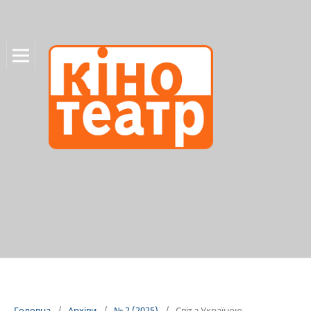
Головна
/
Архіви
/
№ 2 (2025)
/
Світ з Україною