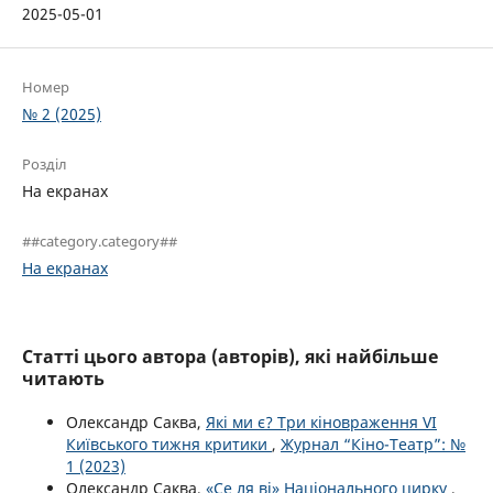
2025-05-01
Номер
№ 2 (2025)
Розділ
На екранах
##category.category##
На екранах
Статті цього автора (авторів), які найбільше
читають
Олександр Саква,
Які ми є? Три кіновраження VІ
Київського тижня критики
,
Журнал “Кіно-Театр”: №
1 (2023)
Олександр Саква,
«Се ля ві» Національного цирку
,