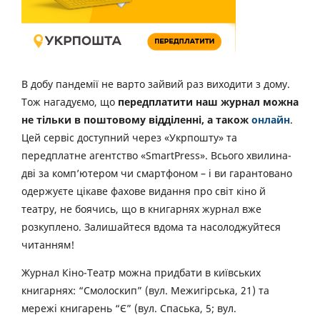
В добу пандемії не варто зайвий раз виходити з дому.
Тож нагадуємо, що
передплатити наш журнал можна
не тільки в поштовому відділенні, а також
онлайн
.
Цей сервіс доступний через «Укрпошту» та
передплатне агентство «SmartPress». Всього хвилина-
дві за комп’ютером чи смартфоном – і ви гарантовано
одержуєте цікаве фахове видання про світ кіно й
театру, не боячись, що в книгарнях журнал вже
розкуплено. Залишайтеся вдома та насолоджуйтеся
читанням!
Журнал Кіно-Театр можна придбати в київських
книгарнях: “Смолоскип” (вул. Межигірська, 21) та
мережі книгарень “Є” (вул. Спаська, 5; вул.