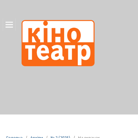
Головна
/
Архіви
/
№ 2 (2025)
/
На екранах