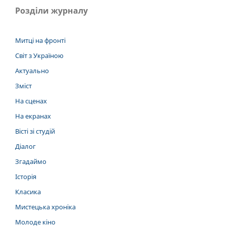
Розділи журналу
Митці на фронті
Світ з Україною
Актуально
Зміст
На сценах
На екранах
Вісті зі студій
Діалог
Згадаймо
Історія
Класика
Мистецька хроніка
Молоде кіно