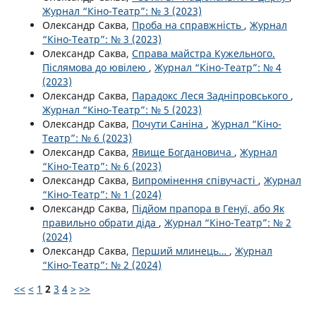
Журнал “Кіно-Театр”: № 3 (2023)
Олександр Саква,
Проба на справжність
,
Журнал
“Кіно-Театр”: № 3 (2023)
Олександр Саква,
Справа майстра Кужельного.
Післямова до ювілею
,
Журнал “Кіно-Театр”: № 4
(2023)
Олександр Саква,
Парадокс Леся Задніпровського
,
Журнал “Кіно-Театр”: № 5 (2023)
Олександр Саква,
Почути Саніна
,
Журнал “Кіно-
Театр”: № 6 (2023)
Олександр Саква,
Явище Богдановича
,
Журнал
“Кіно-Театр”: № 6 (2023)
Олександр Саква,
Випромінення співучасті
,
Журнал
“Кіно-Театр”: № 1 (2024)
Олександр Саква,
Підйом прапора в Генуї, або Як
правильно обрати діда
,
Журнал “Кіно-Театр”: № 2
(2024)
Олександр Саква,
Перший млинець…
,
Журнал
“Кіно-Театр”: № 2 (2024)
<<
<
1
2
3
4
>
>>