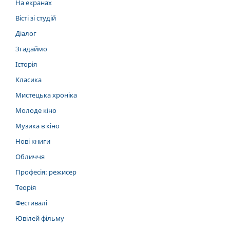
На екранах
Вісті зі студій
Діалог
Згадаймо
Історія
Класика
Мистецька хроніка
Молоде кіно
Музика в кіно
Нові книги
Обличчя
Професія: режисер
Теорія
Фестивалі
Ювілей фільму