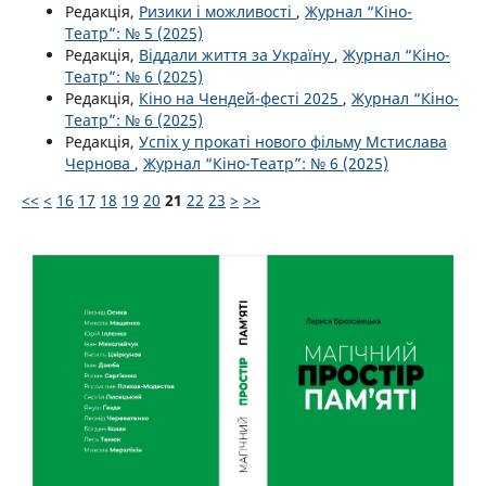
Редакція,
Ризики і можливості
,
Журнал “Кіно-
Театр”: № 5 (2025)
Редакція,
Віддали життя за Україну
,
Журнал “Кіно-
Театр”: № 6 (2025)
Редакція,
Кіно на Чендей-фесті 2025
,
Журнал “Кіно-
Театр”: № 6 (2025)
Редакція,
Успіх у прокаті нового фільму Мстислава
Чернова
,
Журнал “Кіно-Театр”: № 6 (2025)
<<
<
16
17
18
19
20
21
22
23
>
>>