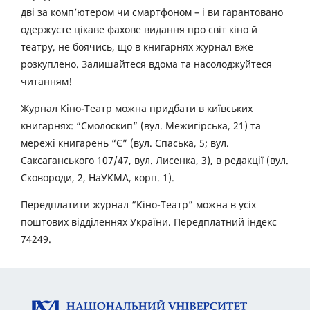
дві за комп’ютером чи смартфоном – і ви гарантовано
одержуєте цікаве фахове видання про світ кіно й
театру, не боячись, що в книгарнях журнал вже
розкуплено. Залишайтеся вдома та насолоджуйтеся
читанням!
Журнал Кіно-Театр можна придбати в київських
книгарнях: “Смолоскип” (вул. Межигірська, 21) та
мережі книгарень “Є” (вул. Спаська, 5; вул.
Саксаганського 107/47, вул. Лисенка, 3), в редакції (вул.
Сковороди, 2, НаУКМА, корп. 1).
Передплатити журнал “Кіно-Театр” можна в усіх
поштових відділеннях України. Передплатний індекс
74249.