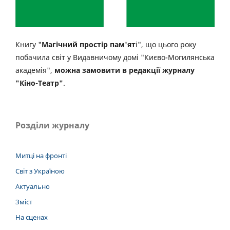
Книгу "
Магічний простір пам'ят
і", що цього року
побачила світ у Видавничому домі "Києво-Могилянська
академія",
можна замовити в редакції журналу
"Кіно-Театр"
.
Розділи журналу
Митці на фронті
Світ з Україною
Актуально
Зміст
На сценах