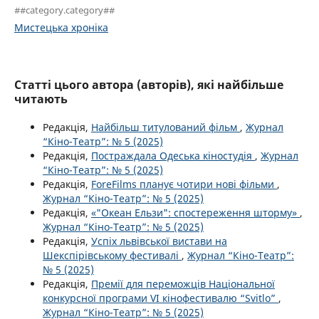
##category.category##
Мистецька хроніка
Статті цього автора (авторів), які найбільше
читають
Редакція,
Найбільш титулований фільм
,
Журнал
“Кіно-Театр”: № 5 (2025)
Редакція,
Постраждала Одеська кіностудія
,
Журнал
“Кіно-Театр”: № 5 (2025)
Редакція,
ForeFilms планує чотири нові фільми
,
Журнал “Кіно-Театр”: № 5 (2025)
Редакція,
«"Океан Ельзи": спостереження шторму»
,
Журнал “Кіно-Театр”: № 5 (2025)
Редакція,
Успіх львівської вистави на
Шекспірівському фестивалі
,
Журнал “Кіно-Театр”:
№ 5 (2025)
Редакція,
Премії для переможців Національної
конкурсної програми VI кінофестивалю “Svitlo”
,
Журнал “Кіно-Театр”: № 5 (2025)