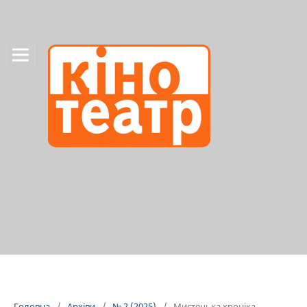
Головна
/
Архіви
/
№ 2 (2025)
/
Мистецька хроніка