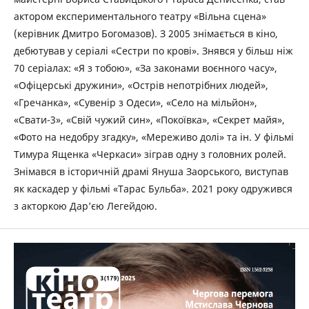
актором експериментального театру «Вільна сцена»
(керівник Дмитро Богомазов). З 2005 знімається в кіно,
дебютував у серіалі «Сестри по крові». Знявся у більш ніж
70 серіалах: «Я з тобою», «За законами воєнного часу»,
«Офіцерські дружини», «Острів непотрібних людей»,
«Гречанка», «Сувенір з Одеси», «Село на мільйон»,
«Свати-3», «Свій чужий син», «Покоївка», «Секрет майя»,
«Фото на недобру згадку», «Мереживо долі» та ін. У фільмі
Тимура Ященка «Черкаси» зіграв одну з головних ролей.
Знімався в історичній драмі Януша Заорського, виступав
як каскадер у фільмі «Тарас Бульба». 2021 року одружився
з акторкою Дар’єю Легейдою.