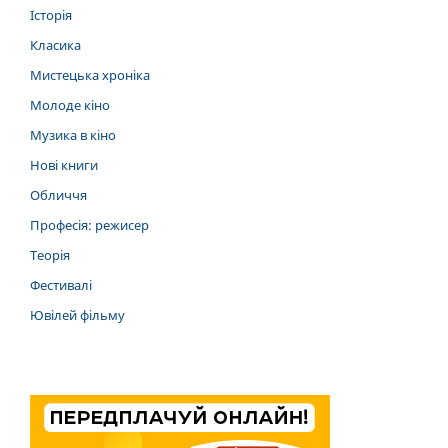
Історія
Класика
Мистецька хроніка
Молоде кіно
Музика в кіно
Нові книги
Обличчя
Професія: режисер
Теорія
Фестивалі
Ювілей фільму