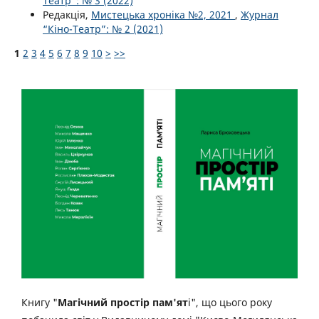
Театр”: № 3 (2022)
Редакція,
Мистецька хроніка №2, 2021
,
Журнал
“Кіно-Театр”: № 2 (2021)
1
2
3
4
5
6
7
8
9
10
>
>>
Книгу "
Магічний простір пам'ят
і", що цього року