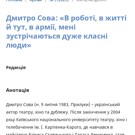
Дмитро Сова: «В роботі, в житті
й тут, в армії, мені
зустрічаються дуже класні
люди»
Редакція
Анотація
Дмитро Сова (н. 9 липня 1983, Прилуки) – український
актор театру, кіно та дубляжу. Після закінчення у 2004
році Київського національного університету театру, кіно і
телебачення ім. І. Карпенка-Карого, де навчався в
майстерні Бориса Ставицького і Тараса Денисенка, став