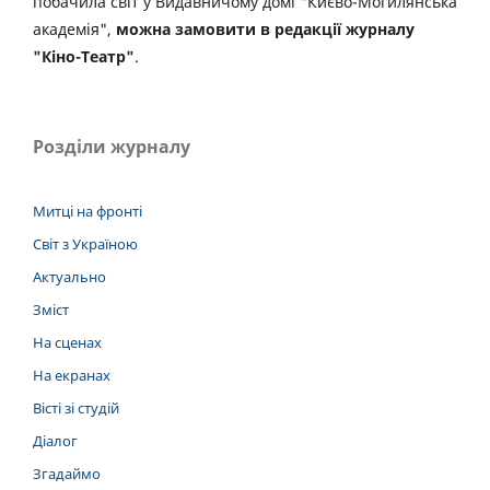
побачила світ у Видавничому домі "Києво-Могилянська
академія",
можна замовити в редакції журналу
"Кіно-Театр"
.
Розділи журналу
Митці на фронті
Світ з Україною
Актуально
Зміст
На сценах
На екранах
Вісті зі студій
Діалог
Згадаймо