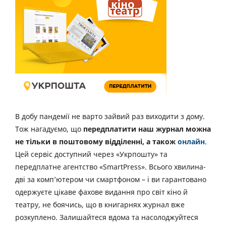
В добу пандемії не варто зайвий раз виходити з дому.
Тож нагадуємо, що
передплатити наш журнал можна
не тільки в поштовому відділенні, а також
онлайн
.
Цей сервіс доступний через «Укрпошту» та
передплатне агентство «SmartPress». Всього хвилина-
дві за комп’ютером чи смартфоном – і ви гарантовано
одержуєте цікаве фахове видання про світ кіно й
театру, не боячись, що в книгарнях журнал вже
розкуплено. Залишайтеся вдома та насолоджуйтеся