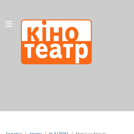
Головна
/
Архіви
/
№ 3 (2025)
/
Митці на фронті