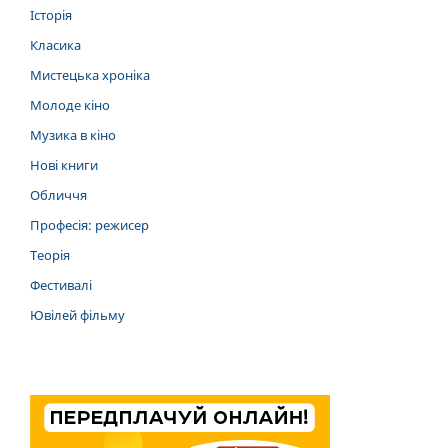
Історія
Класика
Мистецька хроніка
Молоде кіно
Музика в кіно
Нові книги
Обличчя
Професія: режисер
Теорія
Фестивалі
Ювілей фільму