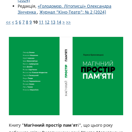
(2024)
Редакція,
«Голодомор. Літописці» Олександра
Зінченка
,
Журнал “Кіно-Театр”: № 2 (2024)
<<
<
5
6
7
8
9
10
11
12
13
14
>
>>
Книгу "
Магічний простір пам'ят
і", що цього року