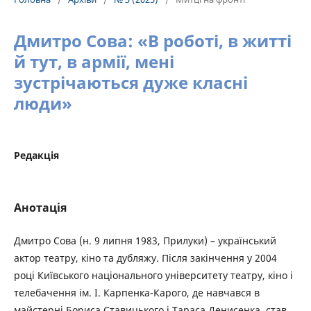
Дмитро Сова: «В роботі, в житті
й тут, в армії, мені
зустрічаються дуже класні
люди»
Редакція
Анотація
Дмитро Сова (н. 9 липня 1983, Прилуки) – український
актор театру, кіно та дубляжу. Після закінчення у 2004
році Київського національного університету театру, кіно і
телебачення ім. І. Карпенка-Карого, де навчався в
майстерні Бориса Ставицького і Тараса Денисенка, став