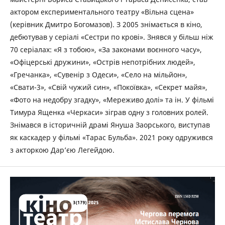
актором експериментального театру «Вільна сцена»
(керівник Дмитро Богомазов). З 2005 знімається в кіно,
дебютував у серіалі «Сестри по крові». Знявся у більш ніж
70 серіалах: «Я з тобою», «За законами воєнного часу»,
«Офіцерські дружини», «Острів непотрібних людей»,
«Гречанка», «Сувенір з Одеси», «Село на мільйон»,
«Свати-3», «Свій чужий син», «Покоївка», «Секрет майя»,
«Фото на недобру згадку», «Мереживо долі» та ін. У фільмі
Тимура Ященка «Черкаси» зіграв одну з головних ролей.
Знімався в історичній драмі Януша Заорського, виступав
як каскадер у фільмі «Тарас Бульба». 2021 року одружився
з акторкою Дар’єю Легейдою.