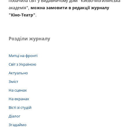
побачила світ у Видавничому домі "Києво-Могилянська
академія",
можна замовити в редакції журналу
"Кіно-Театр"
.
Розділи журналу
Митці на фронті
Світ з Україною
Актуально
Зміст
На сценах
На екранах
Вісті зі студій
Діалог
Згадаймо