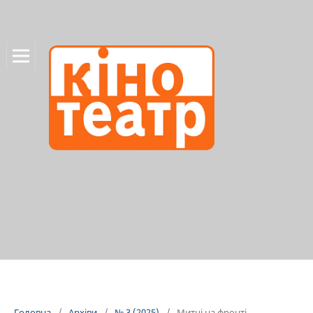
Головна
/
Архіви
/
№ 3 (2025)
/
Митці на фронті