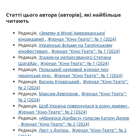
Статті цього автора (авторів), які найбільше
читають
Редакція,
«Земля» в Музеї Американської
кіноакадемії
,
Журнал “Кіно-Театр”: № 1 (2024)
Редакція,
Українські фільми на Таллінському
кінофестивалі
,
Журнал “Кіно-Театр”: № 1 (2024)
Редакція,
Згадуючи репресованого Степана
Шагайду
,
Журнал “Кіно-Театр”: № 1 (2024)
Редакція,
Польський науковий журнал про
українське кіно
,
Журнал “Кіно-Театр”: № 1 (2024)
Редакція,
Василь Кухарський
,
Журнал “Кіно-Театр”:
№ 2 (2024)
Редакція,
Максим Девізоров
,
Журнал “Кіно-Театр”:
№ 2 (2024)
Редакція,
Щоб Україна повернулася в рідну домівку
,
Журнал “Кіно-Театр”: № 2 (2024)
Редакція,
«Абрикоси Донбасу» голосом Катрін Денев
,
Журнал “Кіно-Театр”: № 2 (2024)
Редакція,
Лист з Дніпра
,
Журнал “Кіно-Театр”: № 2