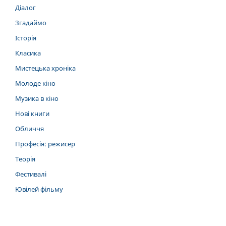
Діалог
Згадаймо
Історія
Класика
Мистецька хроніка
Молоде кіно
Музика в кіно
Нові книги
Обличчя
Професія: режисер
Теорія
Фестивалі
Ювілей фільму