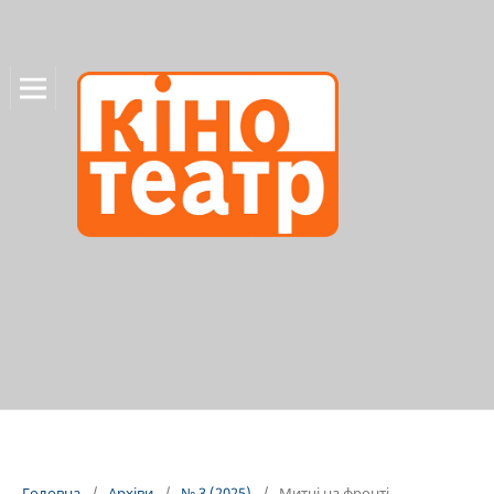
Головна
/
Архіви
/
№ 3 (2025)
/
Митці на фронті