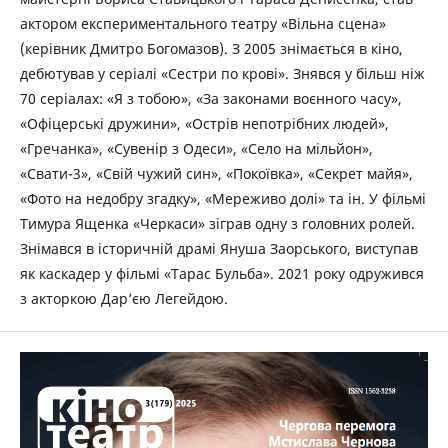
актором експериментального театру «Вільна сцена»
(керівник Дмитро Богомазов). З 2005 знімається в кіно,
дебютував у серіалі «Сестри по крові». Знявся у більш ніж
70 серіалах: «Я з тобою», «За законами воєнного часу»,
«Офіцерські дружини», «Острів непотрібних людей»,
«Гречанка», «Сувенір з Одеси», «Село на мільйон»,
«Свати-3», «Свій чужий син», «Покоївка», «Секрет майя»,
«Фото на недобру згадку», «Мереживо долі» та ін. У фільмі
Тимура Ященка «Черкаси» зіграв одну з головних ролей.
Знімався в історичній драмі Януша Заорського, виступав
як каскадер у фільмі «Тарас Бульба». 2021 року одружився
з акторкою Дар’єю Легейдою.