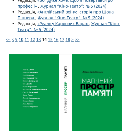
Редакція,
«Бог дуже хоче, щоб я повертався до
професії»
,
Журнал “Кіно-Театр”: № 5 (2024)
Редакція,
«Англійський воїн»: історія про Шона
Піннера
,
Журнал “Кіно-Театр”: № 5 (2024)
Редакція,
«Реал» у Карлових Варах
,
Журнал “Кіно-
Театр”: № 5 (2024)
<<
<
9
10
11
12
13
14
15
16
17
18
>
>>