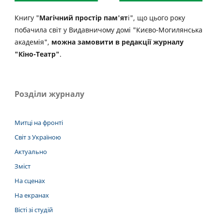
Книгу "
Магічний простір пам'ят
і", що цього року
побачила світ у Видавничому домі "Києво-Могилянська
академія",
можна замовити в редакції журналу
"Кіно-Театр"
.
Розділи журналу
Митці на фронті
Світ з Україною
Актуально
Зміст
На сценах
На екранах
Вісті зі студій