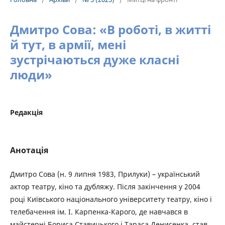
Дмитро Сова: «В роботі, в житті
й тут, в армії, мені
зустрічаються дуже класні
люди»
Редакція
Анотація
Дмитро Сова (н. 9 липня 1983, Прилуки) – український
актор театру, кіно та дубляжу. Після закінчення у 2004
році Київського національного університету театру, кіно і
телебачення ім. І. Карпенка-Карого, де навчався в
майстерні Бориса Ставицького і Тараса Денисенка, став