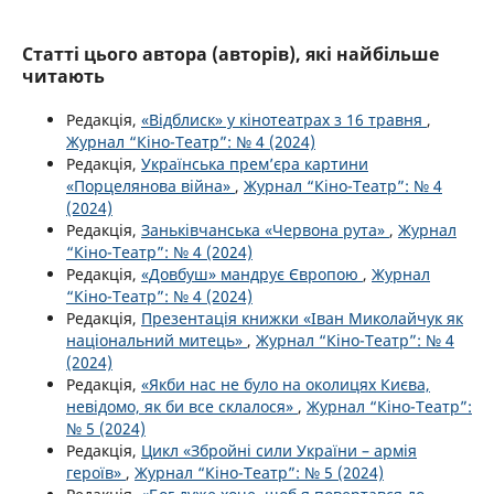
Статті цього автора (авторів), які найбільше
читають
Редакція,
«Відблиск» у кінотеатрах з 16 травня
,
Журнал “Кіно-Театр”: № 4 (2024)
Редакція,
Українська прем’єра картини
«Порцелянова війна»
,
Журнал “Кіно-Театр”: № 4
(2024)
Редакція,
Заньківчанська «Червона рута»
,
Журнал
“Кіно-Театр”: № 4 (2024)
Редакція,
«Довбуш» мандрує Європою
,
Журнал
“Кіно-Театр”: № 4 (2024)
Редакція,
Презентація книжки «Іван Миколайчук як
національний митець»
,
Журнал “Кіно-Театр”: № 4
(2024)
Редакція,
«Якби нас не було на околицях Києва,
невідомо, як би все склалося»
,
Журнал “Кіно-Театр”:
№ 5 (2024)
Редакція,
Цикл «Збройні сили України – армія
героїв»
,
Журнал “Кіно-Театр”: № 5 (2024)