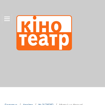
Головна
/
Архіви
/
№ 3 (2025)
/
Митці на фронті