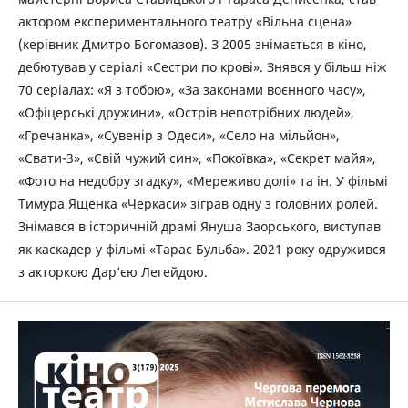
актором експериментального театру «Вільна сцена»
(керівник Дмитро Богомазов). З 2005 знімається в кіно,
дебютував у серіалі «Сестри по крові». Знявся у більш ніж
70 серіалах: «Я з тобою», «За законами воєнного часу»,
«Офіцерські дружини», «Острів непотрібних людей»,
«Гречанка», «Сувенір з Одеси», «Село на мільйон»,
«Свати-3», «Свій чужий син», «Покоївка», «Секрет майя»,
«Фото на недобру згадку», «Мереживо долі» та ін. У фільмі
Тимура Ященка «Черкаси» зіграв одну з головних ролей.
Знімався в історичній драмі Януша Заорського, виступав
як каскадер у фільмі «Тарас Бульба». 2021 року одружився
з акторкою Дар’єю Легейдою.