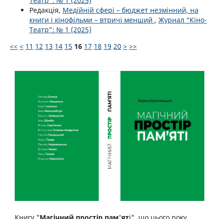
Театр”: № 1 (2025)
Редакція,
Медійній сфері – бюджет незмінний, на
книги і кінофільми – втричі менший
,
Журнал “Кіно-
Театр”: № 1 (2025)
<<
<
11
12
13
14
15
16
17
18
19
20
>
>>
Книгу "
Магічний простір пам'ят
і", що цього року