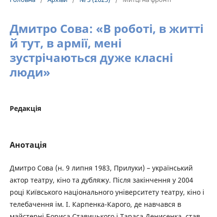
Дмитро Сова: «В роботі, в житті
й тут, в армії, мені
зустрічаються дуже класні
люди»
Редакція
Анотація
Дмитро Сова (н. 9 липня 1983, Прилуки) – український
актор театру, кіно та дубляжу. Після закінчення у 2004
році Київського національного університету театру, кіно і
телебачення ім. І. Карпенка-Карого, де навчався в
майстерні Бориса Ставицького і Тараса Денисенка, став