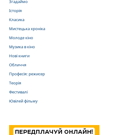
Згадаймо
Історія
Класика
Мистецька хроніка
Молоде кіно
Музика в кіно
Нові книги
Обличчя
Професія: режисер
Теорія
Фестивалі
Ювілей фільму