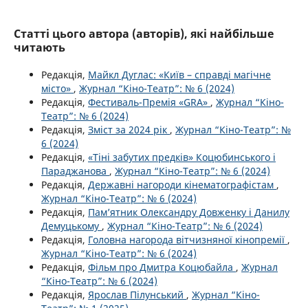
Статті цього автора (авторів), які найбільше
читають
Редакція,
Майкл Дуглас: «Київ – справді магічне
місто»
,
Журнал “Кіно-Театр”: № 6 (2024)
Редакція,
Фестиваль-Премія «GRA»
,
Журнал “Кіно-
Театр”: № 6 (2024)
Редакція,
Зміст за 2024 рік
,
Журнал “Кіно-Театр”: №
6 (2024)
Редакція,
«Тіні забутих предків» Коцюбинського і
Параджанова
,
Журнал “Кіно-Театр”: № 6 (2024)
Редакція,
Державні нагороди кінематографістам
,
Журнал “Кіно-Театр”: № 6 (2024)
Редакція,
Пам’ятник Олександру Довженку і Данилу
Демуцькому
,
Журнал “Кіно-Театр”: № 6 (2024)
Редакція,
Головна нагорода вітчизняної кінопремії
,
Журнал “Кіно-Театр”: № 6 (2024)
Редакція,
Фільм про Дмитра Коцюбайла
,
Журнал
“Кіно-Театр”: № 6 (2024)
Редакція,
Ярослав Пілунський
,
Журнал “Кіно-