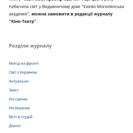
побачила світ у Видавничому домі "Києво-Могилянська
академія",
можна замовити в редакції журналу
"Кіно-Театр"
.
Розділи журналу
Митці на фронті
Світ з Україною
Актуально
Зміст
На сценах
На екранах
Вісті зі студій
Діалог