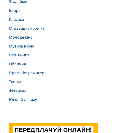
Згадаймо
Історія
Класика
Мистецька хроніка
Молоде кіно
Музика в кіно
Нові книги
Обличчя
Професія: режисер
Теорія
Фестивалі
Ювілей фільму