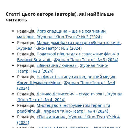
Статті цього автора (авторів), які найбільше
читають
Редакція,
Його спадщина – ще не осягнений
материк
,
Журнал “Кіно-Театр”: № 3 (2024)
Редакція,
Маловідомі факти про тріо «Золоті ключі»
,
Журнал “Кіно-Театр”: № 3 (2024)
Редакція,
Податкові пільги для незалежних фільмів
Великої Британії
,
Журнал “Кіно-Театр”: № 3 (2024)
Редакція,
«Звичайна людина»
,
Журнал “Кіно-
Театр”: № 3 (2024)
Редакція,
На фронті загинув актор, ротний медик
Євген Шумілов-«Мет»
,
Журнал “Кіно-Театр”: № 4
(2024)
Редакція,
Данило Денисевич – студент-воїн
,
Журнал
“Кіно-Театр”: № 4 (2024)
Редакція,
Мистецтво є інструментом терапії та
реабілітації
,
Журнал “Кіно-Театр”: № 4 (2024)
Редакція,
«Тільки живи»
,
Журнал “Кіно-Театр”: № 4
(2024)