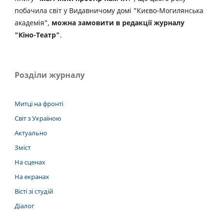
побачила світ у Видавничому домі "Києво-Могилянська
академія",
можна замовити в редакції журналу
"Кіно-Театр"
.
Розділи журналу
Митці на фронті
Світ з Україною
Актуально
Зміст
На сценах
На екранах
Вісті зі студій
Діалог