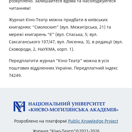
розкуплено. Залишайтеся вдома та насолоджуйтеся
читанням!
Журнал Кіно-Театр можна придбати в київських
книгарнях: “Смолоскип” (вул. Межигірська, 21) та
мережі книгарень “Є” (вул. Спаська, 5; вул.
Саксаганського 107/47, вул. Лисенка, 3), в редакції (вул.
Сковороди, 2, НаУКМА, корп. 1).
Передплатити журнал “Кіно-Театр” можна в усіх
поштових відділеннях України. Передплатний індекс
74249.
Розроблено на платформі
Public Knowledge Project
Журнал "Кіно-Театр"©2021-2026