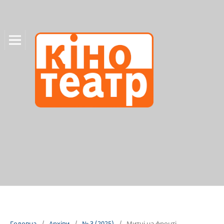
Головна
/
Архіви
/
№ 3 (2025)
/
Митці на фронті