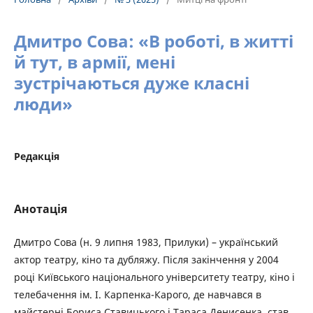
Дмитро Сова: «В роботі, в житті
й тут, в армії, мені
зустрічаються дуже класні
люди»
Редакція
Анотація
Дмитро Сова (н. 9 липня 1983, Прилуки) – український
актор театру, кіно та дубляжу. Після закінчення у 2004
році Київського національного університету театру, кіно і
телебачення ім. І. Карпенка-Карого, де навчався в
майстерні Бориса Ставицького і Тараса Денисенка, став