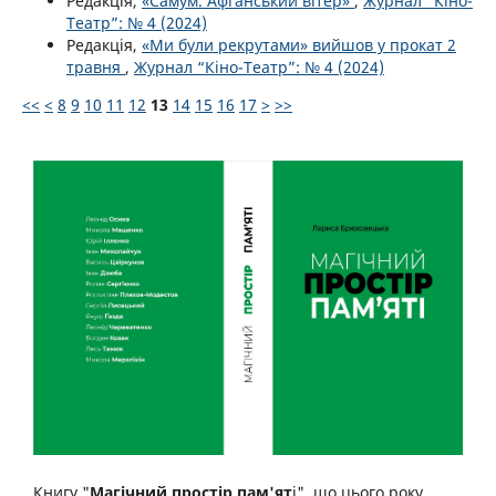
Редакція,
«Самум. Афганський вітер»
,
Журнал “Кіно-
Театр”: № 4 (2024)
Редакція,
«Ми були рекрутами» вийшов у прокат 2
травня
,
Журнал “Кіно-Театр”: № 4 (2024)
<<
<
8
9
10
11
12
13
14
15
16
17
>
>>
Книгу "
Магічний простір пам'ят
і", що цього року