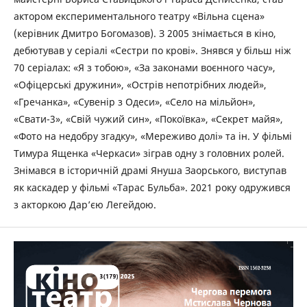
актором експериментального театру «Вільна сцена»
(керівник Дмитро Богомазов). З 2005 знімається в кіно,
дебютував у серіалі «Сестри по крові». Знявся у більш ніж
70 серіалах: «Я з тобою», «За законами воєнного часу»,
«Офіцерські дружини», «Острів непотрібних людей»,
«Гречанка», «Сувенір з Одеси», «Село на мільйон»,
«Свати-3», «Свій чужий син», «Покоївка», «Секрет майя»,
«Фото на недобру згадку», «Мереживо долі» та ін. У фільмі
Тимура Ященка «Черкаси» зіграв одну з головних ролей.
Знімався в історичній драмі Януша Заорського, виступав
як каскадер у фільмі «Тарас Бульба». 2021 року одружився
з акторкою Дар’єю Легейдою.