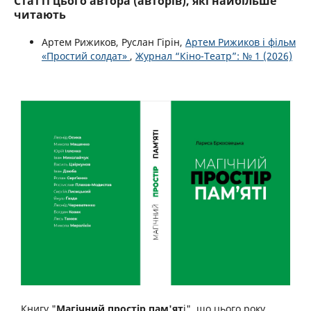
Статті цього автора (авторів), які найбільше
читають
Артем Рижиков, Руслан Гірін,
Артем Рижиков і фільм
«Простий солдат»
,
Журнал “Кіно-Театр”: № 1 (2026)
Книгу "
Магічний простір пам'ят
і", що цього року