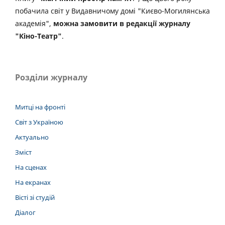
побачила світ у Видавничому домі "Києво-Могилянська
академія",
можна замовити в редакції журналу
"Кіно-Театр"
.
Розділи журналу
Митці на фронті
Світ з Україною
Актуально
Зміст
На сценах
На екранах
Вісті зі студій
Діалог