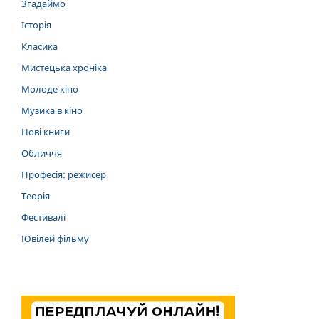
Згадаймо
Історія
Класика
Мистецька хроніка
Молоде кіно
Музика в кіно
Нові книги
Обличчя
Професія: режисер
Теорія
Фестивалі
Ювілей фільму