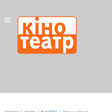
Головна
/
Архіви
/
№ 4 (2025)
/
Митці на фронті