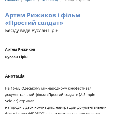
Артем Рижиков і фільм
«Простий солдат»
Бесіду веде Руслан Гірін
Артем Рижиков
Руслан Гірін
Анотація
На 16-му Одеському міжнародному кінофестивалі
документальний фільм «Простий солдат» (A Simple
Soldier) отримав
нагороди у двох номінаціях: найкращий документальний
фільм і приз ФІПРЕССІ. Фільм розповідає про нелегке