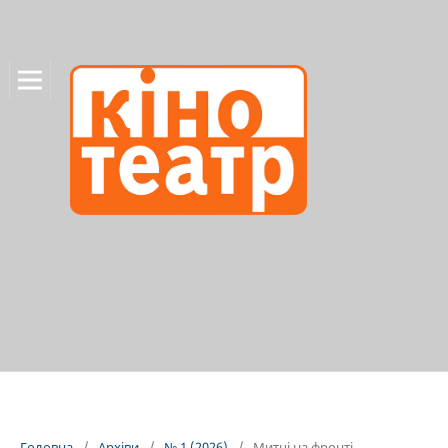
Головна
/
Архіви
/
№ 1 (2026)
/
Митці на фронті