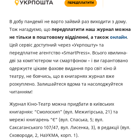
В добу пандемії не варто зайвий раз виходити з дому.
Тож нагадуємо, що
передплатити наш журнал можна
не тільки в поштовому відділенні, а також
онлайн
.
Цей сервіс доступний через «Укрпошту» та
передплатне агентство «SmartPress». Всього хвилина-
дві за комп’ютером чи смартфоном – і ви гарантовано
одержуєте цікаве фахове видання про світ кіно й
театру, не боячись, що в книгарнях журнал вже
розкуплено. Залишайтеся вдома та насолоджуйтеся
читанням!
Журнал Кіно-Театр можна придбати в київських
книгарнях: “Смолоскип” (вул. Межигірська, 21) та
мережі книгарень “Є” (вул. Спаська, 5; вул.
Саксаганського 107/47, вул. Лисенка, 3), в редакції (вул.
Сковороди, 2, НаУКМА, корп. 1).