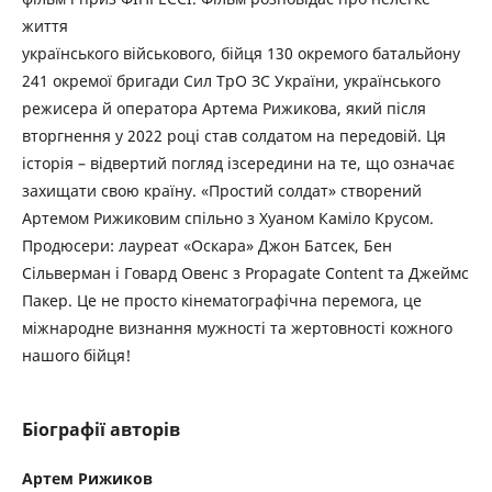
життя
українського військового, бійця 130 окремого батальйону
241 окремої бригади Сил ТрО ЗС України, українського
режисера й оператора Артема Рижикова, який після
вторгнення у 2022 році став солдатом на передовій. Ця
історія – відвертий погляд ізсередини на те, що означає
захищати свою країну. «Простий солдат» створений
Артемом Рижиковим спільно з Хуаном Каміло Крусом.
Продюсери: лауреат «Оскара» Джон Батсек, Бен
Сільверман і Говард Овенс з Propagate Content та Джеймс
Пакер. Це не просто кінематографічна перемога, це
міжнародне визнання мужності та жертовності кожного
нашого бійця!
Біографії авторів
Артем Рижиков