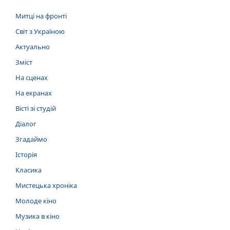
Митці на фронті
Світ з Україною
Актуально
Зміст
На сценах
На екранах
Вісті зі студій
Діалог
Згадаймо
Історія
Класика
Мистецька хроніка
Молоде кіно
Музика в кіно