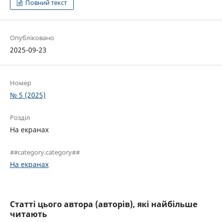
Повний текст
Опубліковано
2025-09-23
Номер
№ 5 (2025)
Розділ
На екранах
##category.category##
На екранах
Статті цього автора (авторів), які найбільше
читають