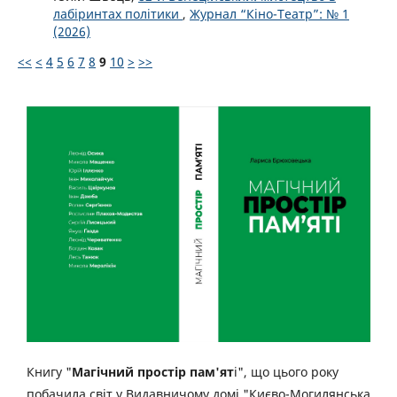
лабіринтах політики
,
Журнал “Кіно-Театр”: № 1
(2026)
<<
<
4
5
6
7
8
9
10
>
>>
Книгу "
Магічний простір пам'ят
і", що цього року
побачила світ у Видавничому домі "Києво-Могилянська