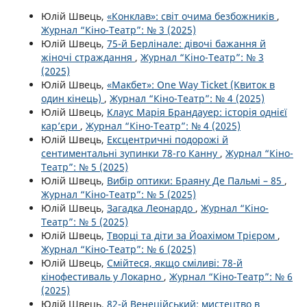
Юлій Швець,
«Конклав»: світ очима безбожників
,
Журнал “Кіно-Театр”: № 3 (2025)
Юлій Швець,
75-й Берлінале: дівочі бажання й
жіночі страждання
,
Журнал “Кіно-Театр”: № 3
(2025)
Юлій Швець,
«Макбет»: One Way Ticket (Квиток в
один кінець)
,
Журнал “Кіно-Театр”: № 4 (2025)
Юлій Швець,
Клаус Марія Брандауер: історія однієї
кар’єри
,
Журнал “Кіно-Театр”: № 4 (2025)
Юлій Швець,
Ексцентричні подорожі й
сентиментальні зупинки 78-го Канну
,
Журнал “Кіно-
Театр”: № 5 (2025)
Юлій Швець,
Вибір оптики: Браяну Де Пальмі – 85
,
Журнал “Кіно-Театр”: № 5 (2025)
Юлій Швець,
Загадка Леонардо
,
Журнал “Кіно-
Театр”: № 5 (2025)
Юлій Швець,
Творці та діти за Йоахімом Трієром
,
Журнал “Кіно-Театр”: № 6 (2025)
Юлій Швець,
Смійтеся, якщо сміливі: 78-й
кінофестиваль у Локарно
,
Журнал “Кіно-Театр”: № 6
(2025)
Юлій Швець,
82-й Венеційський: мистецтво в