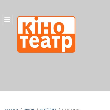
Головна
/
Архіви
/
№ 5 (2025)
/
На екранах