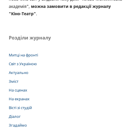
академія",
можна замовити в редакції журналу
"Кіно-Театр"
.
Розділи журналу
Митці на фронті
Світ з Україною
Актуально
Зміст
На сценах
На екранах
Вісті зі студій
Діалог
Згадаймо