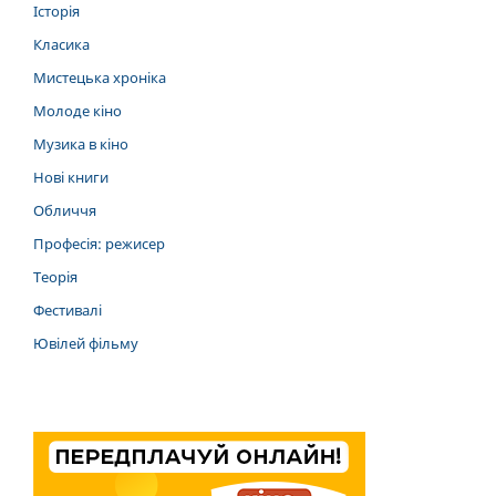
Історія
Класика
Мистецька хроніка
Молоде кіно
Музика в кіно
Нові книги
Обличчя
Професія: режисер
Теорія
Фестивалі
Ювілей фільму