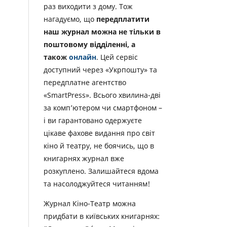
раз виходити з дому. Тож
нагадуємо, що
передплатити
наш журнал можна не тільки в
поштовому відділенні, а
також
онлайн
. Цей сервіс
доступний через «Укрпошту» та
передплатне агентство
«SmartPress». Всього хвилина-дві
за комп’ютером чи смартфоном –
і ви гарантовано одержуєте
цікаве фахове видання про світ
кіно й театру, не боячись, що в
книгарнях журнал вже
розкуплено. Залишайтеся вдома
та насолоджуйтеся читанням!
Журнал Кіно-Театр можна
придбати в київських книгарнях: