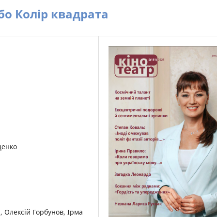
бо Колір квадрата
щенко
, Олексій Горбунов, Ірма