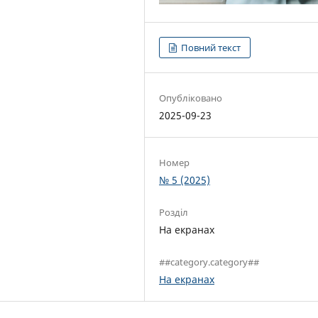
Повний текст
Опубліковано
2025-09-23
Номер
№ 5 (2025)
Розділ
На екранах
##category.category##
На екранах