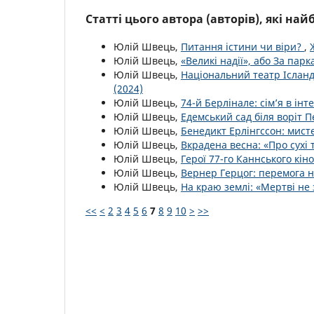
Статті цього автора (авторів), які на
Юлій Швець,
Питання істини чи віри?
,
Юлій Швець,
«Великі надії», або За пар
Юлій Швець,
Національний театр Ісланді
(2024)
Юлій Швець,
74-й Берлінале: сім’я в інт
Юлій Швець,
Едемський сад біля воріт П
Юлій Швець,
Бенедикт Ерлінгссон: мист
Юлій Швець,
Вкрадена весна: «Про сухі
Юлій Швець,
Герої 77-го Каннського кі
Юлій Швець,
Вернер Герцог: перемога н
Юлій Швець,
На краю землі: «Мертві н
<<
<
2
3
4
5
6
7
8
9
10
>
>>