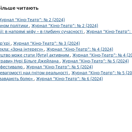
йбільше читають
Журнал “Кіно-Театр”: № 2 (2024)
каном політики
,
Журнал “Кіно-Театр”: № 2 (2024)
ї: в напрямі міфу – в глибину сучасності
,
Журнал “Кіно-Театр”:
ер’єрі
,
Журнал “Кіно-Театр”: № 3 (2024)
екла: «Зона інтересу»
,
Журнал “Кіно-Театр”: № 4 (2024)
ецтво може стати (бути) активним
,
Журнал “Кіно-Театр”: № 4 (2
 трави» Нурі Більге Джейлана
,
Журнал “Кіно-Театр”: № 5 (2024)
нофестивалю
,
Журнал “Кіно-Театр”: № 5 (2024)
евагомості над гнітом реальності
,
Журнал “Кіно-Театр”: № 5 (20
е завдають болю»
,
Журнал “Кіно-Театр”: № 6 (2024)