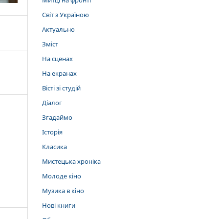
Митці на фронті
Світ з Україною
Актуально
Зміст
На сценах
На екранах
Вісті зі студій
Діалог
Згадаймо
Історія
Класика
Мистецька хроніка
Молоде кіно
Музика в кіно
Нові книги