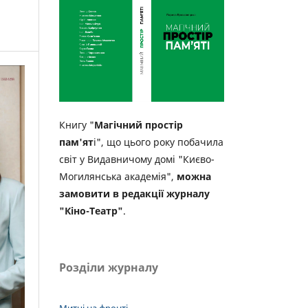
Книгу "
Магічний простір
пам'ят
і", що цього року побачила
світ у Видавничому домі "Києво-
Могилянська академія",
можна
замовити в редакції журналу
"Кіно-Театр"
.
Розділи журналу