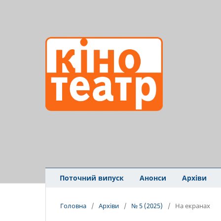
Поточний випуск
Анонси
Архіви
Головна
/
Архіви
/
№ 5 (2025)
/
На екранах