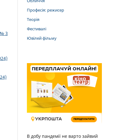
Обличчя
Професія: режисер
Теорія
Фестивалі
 № 3
Ювілей фільму
024)
24)
В добу пандемії не варто зайвий