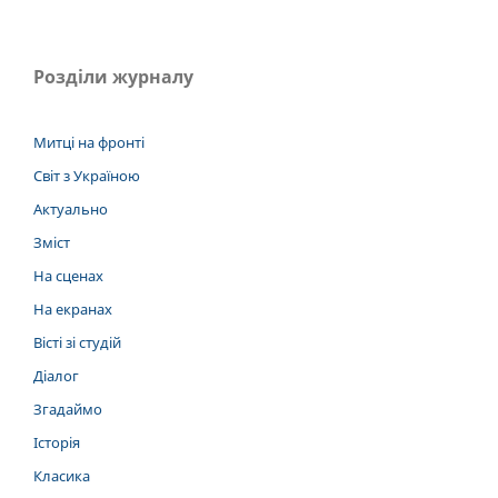
Розділи журналу
Митці на фронті
Світ з Україною
Актуально
Зміст
На сценах
На екранах
Вісті зі студій
Діалог
Згадаймо
Історія
Класика