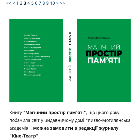
<<
<
1
2
3
4
5
6
7
8
9
10
>
>>
Книгу "
Магічний простір пам'ят
і", що цього року
побачила світ у Видавничому домі "Києво-Могилянська
академія",
можна замовити в редакції журналу
"Кіно-Театр"
.