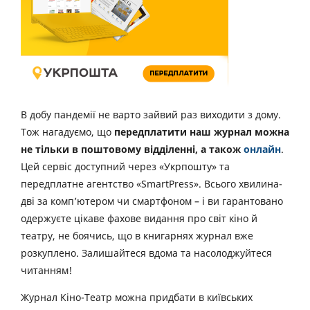
В добу пандемії не варто зайвий раз виходити з дому.
Тож нагадуємо, що
передплатити наш журнал можна
не тільки в поштовому відділенні, а також
онлайн
.
Цей сервіс доступний через «Укрпошту» та
передплатне агентство «SmartPress». Всього хвилина-
дві за комп’ютером чи смартфоном – і ви гарантовано
одержуєте цікаве фахове видання про світ кіно й
театру, не боячись, що в книгарнях журнал вже
розкуплено. Залишайтеся вдома та насолоджуйтеся
читанням!
Журнал Кіно-Театр можна придбати в київських