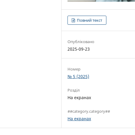
Повний текст
Опубліковано
2025-09-23
Номер
№ 5 (2025)
Розділ
На екранах
##category.category##
На екранах