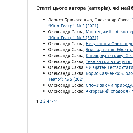
Статті цього автора (авторів), які на
Лариса Брюховецька, Олександр Саква,
“Кіно-Театр”: № 2 (2021)
Олександр Саква,
Мистецький світ як п
“Кіно-Театр”: № 2 (2021)
Олександр Саква,
Нетутешній Олександр
Олександр Саква,
Знелюднення. Ефект р
Олександр Саква,
Кіновідлуння року ІХ к
Олександр Саква,
Техніка гри в почуття
Олександр Саква,
Чи здатен Гестас стат
Олександр Саква,
Борис Савченко: «Голо
Театр”: № 5 (2021)
Олександр Саква,
Споживаючи природу.
Олександр Саква,
Акторський спадок як
1
2
3
4
>
>>