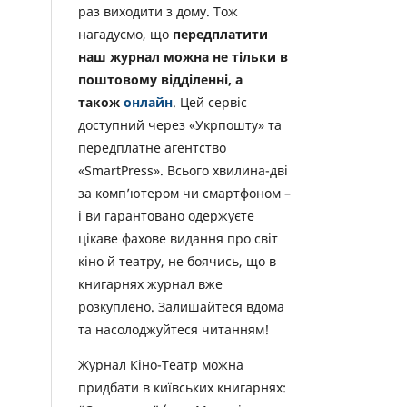
раз виходити з дому. Тож
нагадуємо, що
передплатити
наш журнал можна не тільки в
поштовому відділенні, а
також
онлайн
. Цей сервіс
доступний через «Укрпошту» та
передплатне агентство
«SmartPress». Всього хвилина-дві
за комп’ютером чи смартфоном –
і ви гарантовано одержуєте
цікаве фахове видання про світ
кіно й театру, не боячись, що в
книгарнях журнал вже
розкуплено. Залишайтеся вдома
та насолоджуйтеся читанням!
Журнал Кіно-Театр можна
придбати в київських книгарнях: