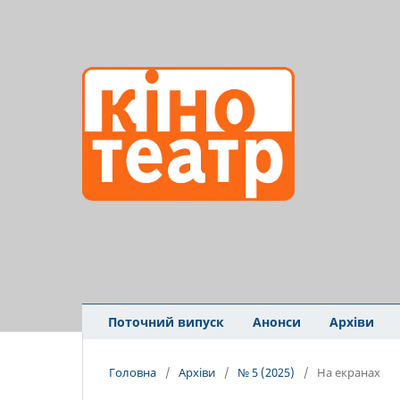
Поточний випуск
Анонси
Архіви
Головна
/
Архіви
/
№ 5 (2025)
/
На екранах