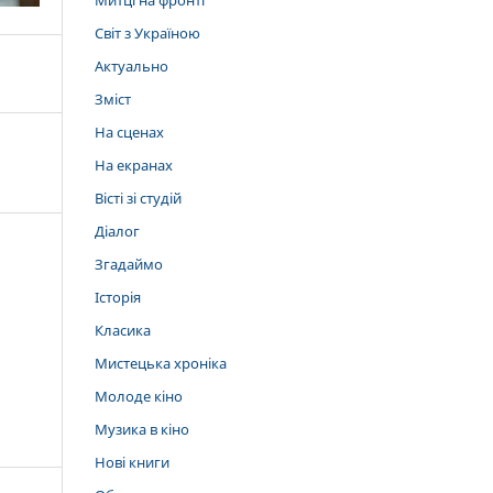
Митці на фронті
Світ з Україною
Актуально
Зміст
На сценах
На екранах
Вісті зі студій
Діалог
Згадаймо
Історія
Класика
Мистецька хроніка
Молоде кіно
Музика в кіно
Нові книги