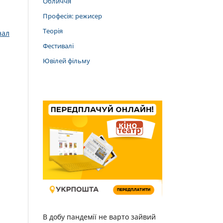
Обличчя
Професія: режисер
Теорія
нал
Фестивалі
Ювілей фільму
В добу пандемії не варто зайвий