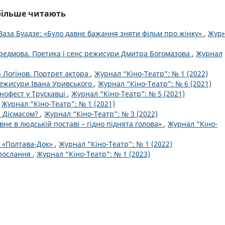
йбільше читають
Заза Буадзе: «Було давнє бажання зняти фільм про жінку»
,
Жур
ередмова. Поетика і сенс режисури Дмитра Богомазова
,
Журнал
 Логінов. Портрет актора
,
Журнал “Кіно-Театр”: № 1 (2022)
ежисури Івана Уривського
,
Журнал “Кіно-Театр”: № 6 (2021)
інофест у Трускавці
,
Журнал “Кіно-Театр”: № 5 (2021)
,
Журнал “Кіно-Театр”: № 1 (2021)
и Дісмасом?
,
Журнал “Кіно-Театр”: № 3 (2022)
вне в людській поставі – гідно піднята голова»
,
Журнал “Кіно-
 «Полтава-Док»
,
Журнал “Кіно-Театр”: № 1 (2022)
 послання
,
Журнал “Кіно-Театр”: № 1 (2023)