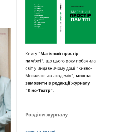
Книгу "
Магічний простір
пам'ят
і", що цього року побачила
світ у Видавничому домі "Києво-
Могилянська академія",
можна
замовити в редакції журналу
"Кіно-Театр"
.
Розділи журналу