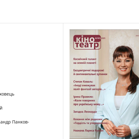
ховець
ий
сандр Панков-