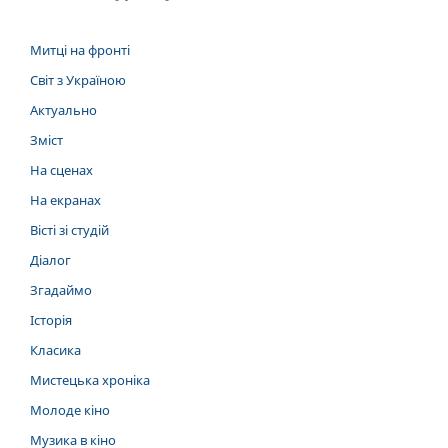
Митці на фронті
Світ з Україною
Актуально
Зміст
На сценах
На екранах
Вісті зі студій
Діалог
Згадаймо
Історія
Класика
Мистецька хроніка
Молоде кіно
Музика в кіно