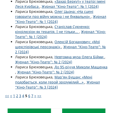
Лариса Брюховецька,
«Захар Беркут» у театрі імені
Леся Курбаса
,
Журнал “Кіно-Театр”: № 1 (2024)
Лариса Брюховецька,
Олег Цьона: «На сцені
говорити про війну можна і не буквально»
,
Журнал
“Кіно-Театр”: № 1 (2024)
Лариса Брюховецька,
Станіслав Сукненко:
кіноілюзіон як терапія. І не тільки...
,
Журнал “Кіно-
Театр”: № 1 (2024)
Лариса Брюховецька,
Олексій Богданович: «Мої
шекспірівські персонажі»
,
Журнал “Кіно-Театр”: №
2 (2024)
Лариса Брюховецька,
Невтомна муза Олега Бійми
,
Журнал “Кіно-Театр”: № 2 (2024)
Лариса Брюховецька,
До 95-річчя Миколи Мащенка
,
Журнал “Кіно-Театр”: № 2 (2024)
Лариса Брюховецька,
Мар’ян Бушан: «Мені
подобається, коли герой зрозумілий...»
,
Журнал
“Кіно-Театр”: № 3 (2024)
<<
<
1
2
3
4
5
6
7
>
>>