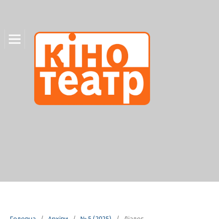
Головна
/
Архіви
/
№ 5 (2025)
/
Діалог