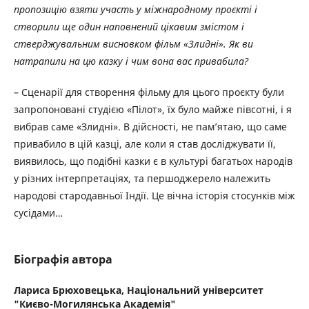
пропозицію взяти участь у міжнародному проєкті і
створили ще один наповнений цікавим змістом і
стверджувальним висновком фільм «Злидні». Як ви
натрапили на цю казку і чим вона вас привабила?
– Сценарії для створення фільму для цього проєкту були
запропоновані студією «Пілот», їх було майже півсотні, і я
вибрав саме «Злидні». В дійсності, не пам’ятаю, що саме
привабило в цій казці, але коли я став досліджувати її,
виявилось, що подібні казки є в культурі багатьох народів
у різних інтерпретаціях, та першоджерело належить
народові стародавньої Індії. Це вічна історія стосунків між
сусідами…
Біографія автора
Лариса Брюховецька,
Національний університет
"Києво-Могилянська Академія"