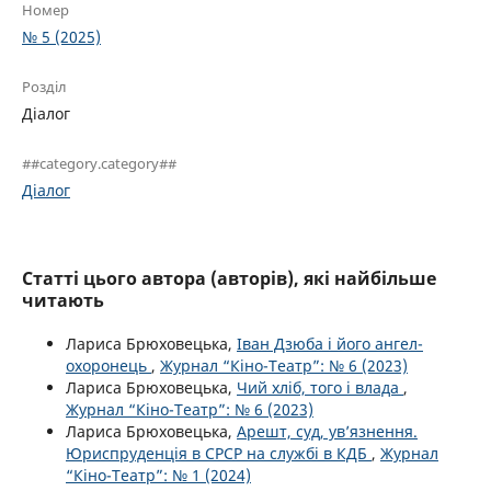
Номер
№ 5 (2025)
Розділ
Діалог
##category.category##
Діалог
Статті цього автора (авторів), які найбільше
читають
Лариса Брюховецька,
Іван Дзюба і його ангел-
охоронець
,
Журнал “Кіно-Театр”: № 6 (2023)
Лариса Брюховецька,
Чий хліб, того і влада
,
Журнал “Кіно-Театр”: № 6 (2023)
Лариса Брюховецька,
Арешт, суд, ув’язнення.
Юриспруденція в СРСР на службі в КДБ
,
Журнал
“Кіно-Театр”: № 1 (2024)