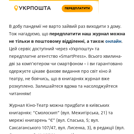
В добу пандемії не варто зайвий раз виходити з дому.
Тож нагадуємо, що
передплатити наш журнал можна
не тільки в поштовому відділенні, а також
онлайн
.
Цей сервіс доступний через «Укрпошту» та
передплатне агентство «SmartPress». Всього хвилина-
дві за комп’ютером чи смартфоном – і ви гарантовано
одержуєте цікаве фахове видання про світ кіно й
театру, не боячись, що в книгарнях журнал вже
розкуплено. Залишайтеся вдома та насолоджуйтеся
читанням!
Журнал Кіно-Театр можна придбати в київських
книгарнях: “Смолоскип” (вул. Межигірська, 21) та
мережі книгарень “Є” (вул. Спаська, 5; вул.
Саксаганського 107/47, вул. Лисенка, 3), в редакції (вул.