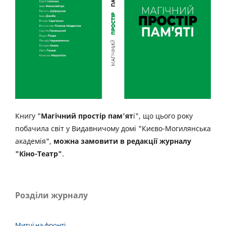
Книгу "
Магічний простір пам'ят
і", що цього року
побачила світ у Видавничому домі "Києво-Могилянська
академія",
можна замовити в редакції журналу
"Кіно-Театр"
.
Розділи журналу
Митці на фронті