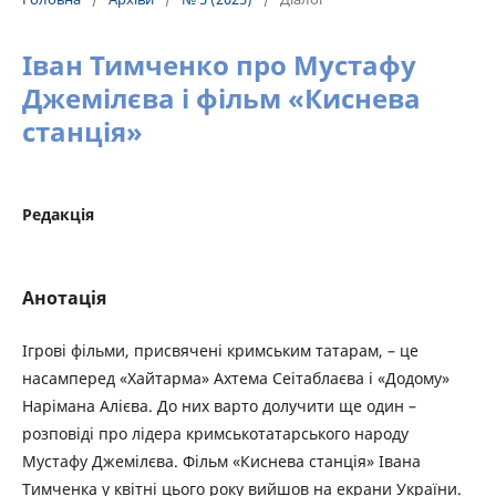
Іван Тимченко про Мустафу
Джемілєва і фільм «Киснева
станція»
Редакція
Анотація
Ігрові фільми, присвячені кримським татарам, – це
насамперед «Хайтарма» Ахтема Сеітаблаєва і «Додому»
Нарімана Алієва. До них варто долучити ще один –
розповіді про лідера кримськотатарського народу
Мустафу Джемілєва. Фільм «Киснева станція» Івана
Тимченка у квітні цього року вийшов на екрани України.