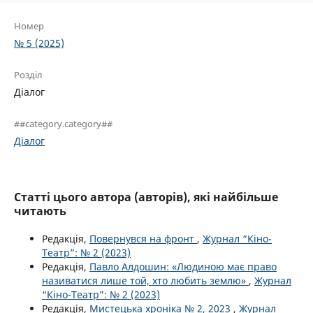
Номер
№ 5 (2025)
Розділ
Діалог
##category.category##
Діалог
Статті цього автора (авторів), які найбільше
читають
Редакція,
Повернувся на фронт
,
Журнал “Кіно-
Театр”: № 2 (2023)
Редакція,
Павло Алдошин: «Людиною має право
називатися лише той, хто любить землю»
,
Журнал
“Кіно-Театр”: № 2 (2023)
Редакція,
Мистецька хроніка № 2, 2023
,
Журнал