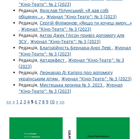
“Кіно-Театр”: № 2 (2023)
Редакція,
Ярослав Пілунський: «Я дав собі
обіцянку…»
,
Журнал “Кіно-Театр”: № 3 (2023)
Редакція,
Сергій Філімонов: «Якщо ти хочеш миру…»
,
Журнал “Кіно-Театр”: № 3 (2023)
Редакція,
Актор Джек Глісон привіз допомогу для
ЗСУ
,
Журнал “Кіно-Театр”: № 3 (2023)
Редакція,
Благодійність Бернара-Анрі Леві
,
Журнал
“Кіно-Театр”: № 3 (2023)
Редакція,
Артдокфест
,
Журнал “Кіно-Театр”: № 3
(2023)
Редакція,
Леонардо Ді Капріо про допомогу
українським дітям
,
Журнал “Кіно-Театр”: № 3 (2023)
Редакція,
Мистецька хроніка № 3, 2023
,
Журнал
“Кіно-Театр”: № 3 (2023)
<<
<
1
2
3
4
5
6
7
8
9
10
>
>>