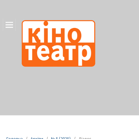
Головна
/
Архіви
/
№ 5 (2025)
/
Діалог