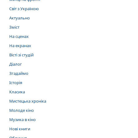
Світ з Україною
Актуально
Зміст
На сценах
На екранах
Вісті зі студій
Діалог
Згадаймо
Історія
Класика
Мистецька хроніка
Молоде кіно
Музика в кіно
Нові книги