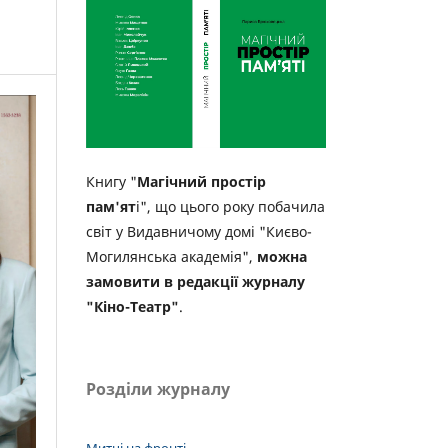
Книгу "
Магічний простір
пам'ят
і", що цього року побачила
світ у Видавничому домі "Києво-
Могилянська академія",
можна
замовити в редакції журналу
"Кіно-Театр"
.
Розділи журналу