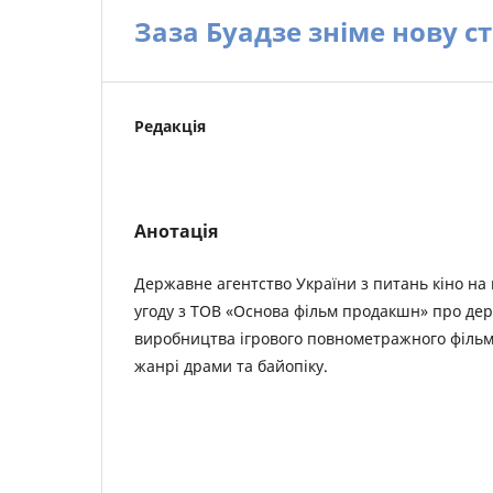
Заза Буадзе зніме нову с
Редакція
Анотація
Державне агентство України з питань кіно на 
угоду з ТОВ «Основа фільм продакшн» про де
виробництва ігрового повнометражного фільму
жанрі драми та байопіку.