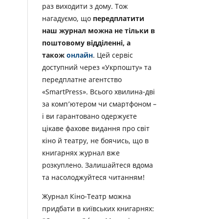
раз виходити з дому. Тож
нагадуємо, що
передплатити
наш журнал можна не тільки в
поштовому відділенні, а
також
онлайн
. Цей сервіс
доступний через «Укрпошту» та
передплатне агентство
«SmartPress». Всього хвилина-дві
за комп’ютером чи смартфоном –
і ви гарантовано одержуєте
цікаве фахове видання про світ
кіно й театру, не боячись, що в
книгарнях журнал вже
розкуплено. Залишайтеся вдома
та насолоджуйтеся читанням!
Журнал Кіно-Театр можна
придбати в київських книгарнях: