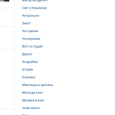
Митці на фронті
Світ з Україною
Актуально
Зміст
На сценах
На екранах
Вісті зі студій
Діалог
Згадаймо
Історія
Класика
Мистецька хроніка
Молоде кіно
Музика в кіно
Нові книги