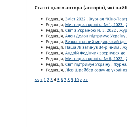
Статті цього автора (авторів), які на
Редакція,
Зміст 2022
,
Журнал “Кіно-Театр
Редакція,
Мистецька хроніка № 1, 2023
,
Редакція,
Світ з Україною № 5, 2022
,
Жур
Редакція,
Ален Делон підтримує Україну
Редакція,
Безкоштовний медик, який їде 
Редакція,
Паша Лі загинув 34-річним
,
Жу
Редакція,
Андрій Федінчик звернувся до
Редакція,
Мистецька хроніка № 6, 2022
,
Редакція,
Світ підтримує Україну
,
Журнал
Редакція,
Лієв Шрайбер озвучив україн
<<
<
1
2
3
4
5
6
7
8
9
10
>
>>