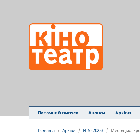
Поточний випуск
Анонси
Архіви
Головна
/
Архіви
/
№ 5 (2025)
/
Мистецька хро