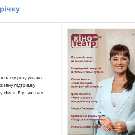
трічку
початку року уклало
ржавну підтримку
 «Імені Вірського» у