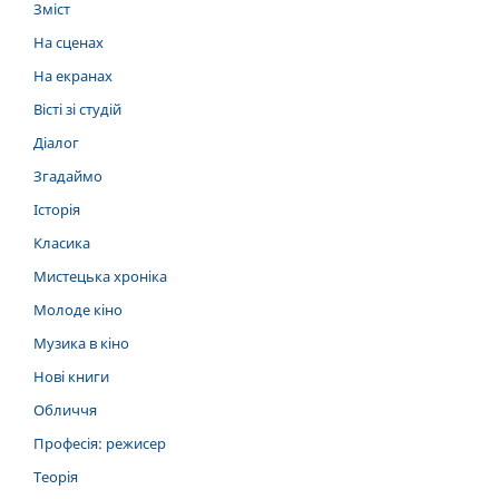
Зміст
На сценах
На екранах
Вісті зі студій
Діалог
Згадаймо
Історія
Класика
Мистецька хроніка
Молоде кіно
Музика в кіно
Нові книги
Обличчя
Професія: режисер
Теорія