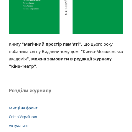
Книгу "
Магічний простір пам'ят
і", що цього року
побачила світ у Видавничому домі "Києво-Могилянська
академія",
можна замовити в редакції журналу
"Кіно-Театр"
.
Розділи журналу
Митці на фронті
Світ з Україною
Актуально