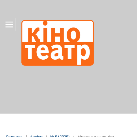
Головна
/
Архіви
/
№ 5 (2025)
/
Мистецька хроніка