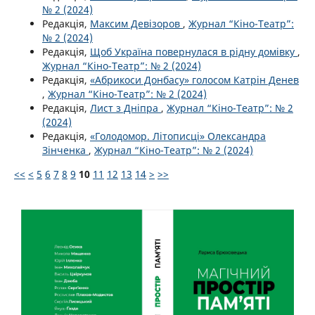
№ 2 (2024)
Редакція,
Максим Девізоров
,
Журнал “Кіно-Театр”:
№ 2 (2024)
Редакція,
Щоб Україна повернулася в рідну домівку
,
Журнал “Кіно-Театр”: № 2 (2024)
Редакція,
«Абрикоси Донбасу» голосом Катрін Денев
,
Журнал “Кіно-Театр”: № 2 (2024)
Редакція,
Лист з Дніпра
,
Журнал “Кіно-Театр”: № 2
(2024)
Редакція,
«Голодомор. Літописці» Олександра
Зінченка
,
Журнал “Кіно-Театр”: № 2 (2024)
<<
<
5
6
7
8
9
10
11
12
13
14
>
>>