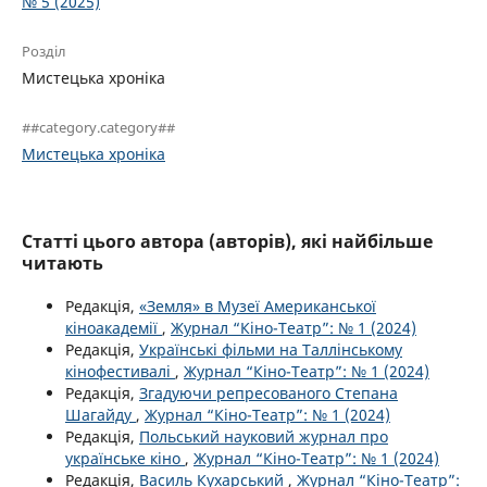
№ 5 (2025)
Розділ
Мистецька хроніка
##category.category##
Мистецька хроніка
Статті цього автора (авторів), які найбільше
читають
Редакція,
«Земля» в Музеї Американської
кіноакадемії
,
Журнал “Кіно-Театр”: № 1 (2024)
Редакція,
Українські фільми на Таллінському
кінофестивалі
,
Журнал “Кіно-Театр”: № 1 (2024)
Редакція,
Згадуючи репресованого Степана
Шагайду
,
Журнал “Кіно-Театр”: № 1 (2024)
Редакція,
Польський науковий журнал про
українське кіно
,
Журнал “Кіно-Театр”: № 1 (2024)
Редакція,
Василь Кухарський
,
Журнал “Кіно-Театр”: