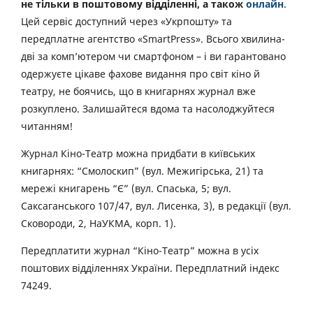
не тільки в поштовому відділенні, а також
онлайн
.
Цей сервіс доступний через «Укрпошту» та
передплатне агентство «SmartPress». Всього хвилина-
дві за комп’ютером чи смартфоном – і ви гарантовано
одержуєте цікаве фахове видання про світ кіно й
театру, не боячись, що в книгарнях журнал вже
розкуплено. Залишайтеся вдома та насолоджуйтеся
читанням!
Журнал Кіно-Театр можна придбати в київських
книгарнях: “Смолоскип” (вул. Межигірська, 21) та
мережі книгарень “Є” (вул. Спаська, 5; вул.
Саксаганського 107/47, вул. Лисенка, 3), в редакції (вул.
Сковороди, 2, НаУКМА, корп. 1).
Передплатити журнал “Кіно-Театр” можна в усіх
поштових відділеннях України. Передплатний індекс
74249.