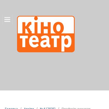
Головна
/
Архіви
/
№ 6 (2025)
/
Професія: режисер