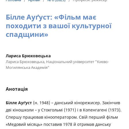
Білле Ауґуст: «Фільм має
походити з вашої культурної
спадщини»
Лариса Брюховецька
Лариса Брюховецька, Національний університет "Києво-
Могилянська Академія"
Анотація
Білле Ауґуст
(н. 1948) – данський кінорежисер. Закінчив
дві кіношколи – у Стокгольмі (1971) і в Копенгагені (1973).
Спершу працював кінооператором. Свій перший фільм
«Медовий місяць» поставив 1978 й отримав данську