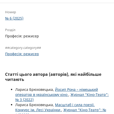
Номер
№ 6 (2025)
Розділ
Професія: режисер
##category.category##
Професія: режисер
Статті цього автора (авторів), які найбільше
читають
Лариса Брюховецька,
Йосип Рона – німецький
оператор в українському кіно
,
Журнал “Кіно-Театр”:
№ 3 (2022)
Лариса Брюховецька,
Масштаб і сила поезії.
Конкурс ім. Лесі Українки
,
Журнал “Кіно-Театр”: №