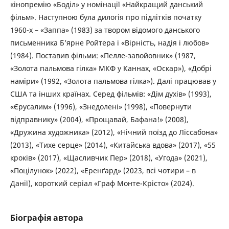
кінопремію «Боділ» у номінації «Найкращий данський
фільм». Наступною була дилогія про підлітків початку
1960-х – «Заппа» (1983) за твором відомого данського
письменника Б’ярне Ройтера і «Вірність, надія і любов»
(1984). Поставив фільми: «Пелле-завойовник» (1987,
«Золота пальмова гілка» МКФ у Каннах, «Оскар»), «Добрі
наміри» (1992, «Золота пальмова гілка»). Далі працював у
США та інших країнах. Серед фільмів: «Дім духів» (1993),
«Єрусалим» (1996), «Знедолені» (1998), «Повернути
відправнику» (2004), «Прощавай, Бафана!» (2008),
«Дружина художника» (2012), «Нічний поїзд до Ліссабона»
(2013), «Тихе серце» (2014), «Китайська вдова» (2017), «55
кроків» (2017), «Щасливчик Пер» (2018), «Угода» (2021),
«Поцілунок» (2022), «Еренґард» (2023, всі чотири – в
Данії), короткий серіал «Граф Монте-Крісто» (2024).
Біографія автора