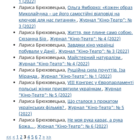
1 (2022)
Лариса Брюховецька,
Ольга Ямборко: «Кожен образ
Миколайчука – це його самостійні відповіді на
ключові для нас питання»
,
Журнал “Кіно-Театр”: №
3 (2022)
Лариса Брюховецька,
Життя, яке плине само собою.
Сюзанна Бір
,
Журнал “Кіно-Театр”: № 4 (2022)
Лариса Брюховецька,
Завдяки кіно українці
побували у Данії
,
Журнал “Кіно-Театр”: № 3 (2022)
Лариса Брюховецька,
Майстерний натуралізм
,
Журнал “Кіно-Театр”: № 4 (2022)
Лариса Брюховецька,
Рушійна сила почуттів. Іза
Міранда
,
Журнал “Кіно-Театр”: № 1 (2022)
Лариса Брюховецька,
VІІІ Конгрес у Європарламенті
польські жінки присвятили українкам
,
Журнал
“Кіно-Театр”: № 5 (2022)
Лариса Брюховецька,
Що сталося з прокатом
українських фільмів?
,
Журнал “Кіно-Театр”: № 5
(2022)
Лариса Брюховецька,
Не моя рука карає, а рука
Божа…
,
Журнал “Кіно-Театр”: № 6 (2022)
<<
<
1
2
3
4
5
6
7
>
>>