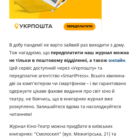
В добу пандемії не варто зайвий раз виходити з дому.
Тож нагадуємо, що
передплатити наш журнал можна
не тільки в поштовому відділенні, а також
онлайн
.
Цей сервіс доступний через «Укрпошту» та
передплатне агентство «SmartPress». Всього хвилина-
дві за комп’ютером чи смартфоном – і ви гарантовано
одержуєте цікаве фахове видання про світ кіно й
театру, не боячись, що в книгарнях журнал вже
розкуплено. Залишайтеся вдома та насолоджуйтеся
читанням!
Журнал Кіно-Театр можна придбати в київських
книгарнях: “Смолоскип” (вул. Межигірська, 21) та