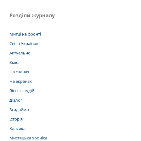
Розділи журналу
Митці на фронті
Світ з Україною
Актуально
Зміст
На сценах
На екранах
Вісті зі студій
Діалог
Згадаймо
Історія
Класика
Мистецька хроніка