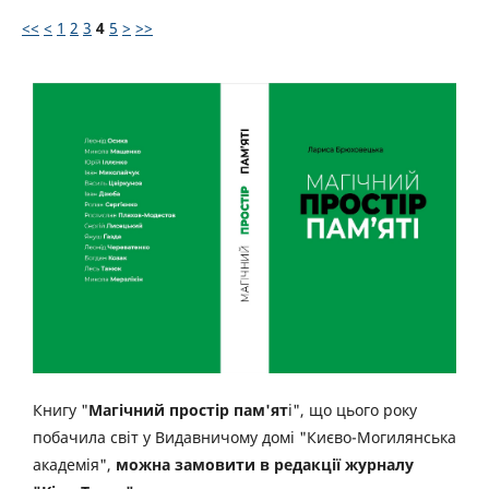
<<
<
1
2
3
4
5
>
>>
Книгу "
Магічний простір пам'ят
і", що цього року
побачила світ у Видавничому домі "Києво-Могилянська
академія",
можна замовити в редакції журналу