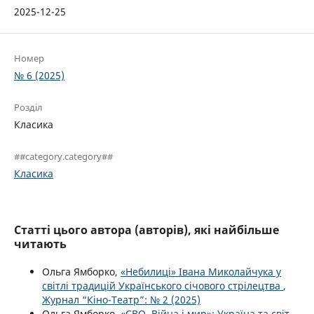
2025-12-25
Номер
№ 6 (2025)
Розділ
Класика
##category.category##
Класика
Статті цього автора (авторів), які найбільше
читають
Ольга Ямборко,
«Небилиці» Івана Миколайчука у
світлі традицій Українського січового стрілецтва
,
Журнал “Кіно-Театр”: № 2 (2025)
Ольга Ямборко,
«СВО. Війна і мир»: Україна та світ