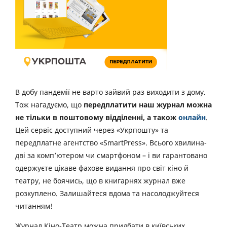
В добу пандемії не варто зайвий раз виходити з дому.
Тож нагадуємо, що
передплатити наш журнал можна
не тільки в поштовому відділенні, а також
онлайн
.
Цей сервіс доступний через «Укрпошту» та
передплатне агентство «SmartPress». Всього хвилина-
дві за комп’ютером чи смартфоном – і ви гарантовано
одержуєте цікаве фахове видання про світ кіно й
театру, не боячись, що в книгарнях журнал вже
розкуплено. Залишайтеся вдома та насолоджуйтеся
читанням!
Журнал Кіно-Театр можна придбати в київських