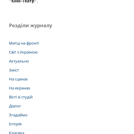
"Кіно-Театр"
.
Розділи журналу
Митці на фронті
Світ з Україною
Актуально
Зміст
На сценах
На екранах
Вісті зі студій
Діалог
Згадаймо
Історія
Класика