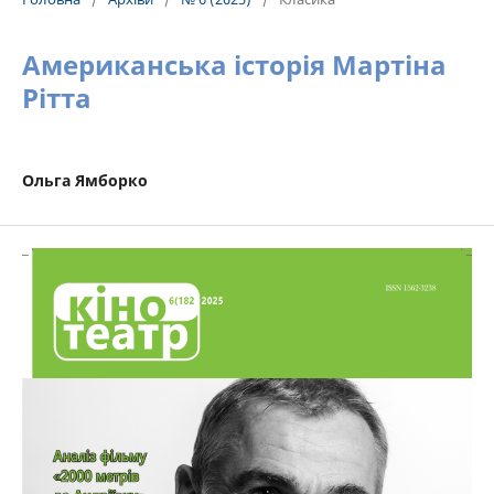
Американська історія Мартіна
Рітта
Ольга Ямборко