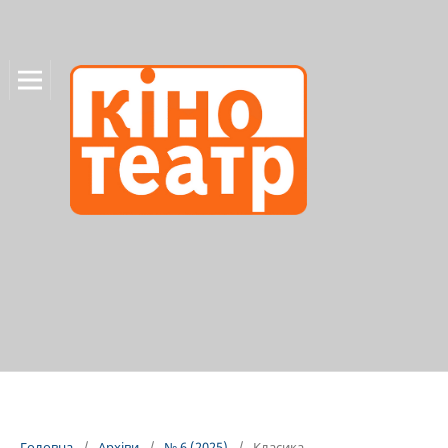
Головна
/
Архіви
/
№ 6 (2025)
/
Класика