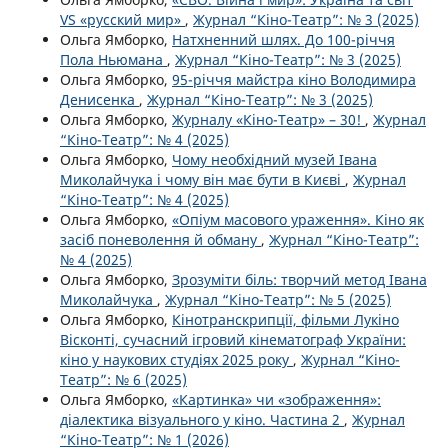
VS «русский мир»
,
Журнал “Кіно-Театр”: № 3 (2025)
Ольга Ямборко,
Натхненний шлях. До 100-річчя
Пола Ньюмана
,
Журнал “Кіно-Театр”: № 3 (2025)
Ольга Ямборко,
95-річчя майстра кіно Володимира
Денисенка
,
Журнал “Кіно-Театр”: № 3 (2025)
Ольга Ямборко,
Журналу «Кіно-Театр» – 30!
,
Журнал
“Кіно-Театр”: № 4 (2025)
Ольга Ямборко,
Чому необхідний музей Івана
Миколайчука і чому він має бути в Києві
,
Журнал
“Кіно-Театр”: № 4 (2025)
Ольга Ямборко,
«Опіум масового ураження». Кіно як
засіб поневолення й обману
,
Журнал “Кіно-Театр”:
№ 4 (2025)
Ольга Ямборко,
Зрозуміти біль: творчий метод Івана
Миколайчука
,
Журнал “Кіно-Театр”: № 5 (2025)
Ольга Ямборко,
Кінотранскрипції, фільми Лукіно
Вісконті, сучасний ігровий кінематограф України:
кіно у наукових студіях 2025 року
,
Журнал “Кіно-
Театр”: № 6 (2025)
Ольга Ямборко,
«Картинка» чи «зображення»:
діалектика візуального у кіно. Частина 2
,
Журнал
“Кіно-Театр”: № 1 (2026)