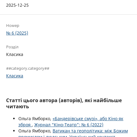
2025-12-25
Номер
№ 6 (2025)
Розділ
Класика
##category.category##
Класика
Статті цього автора (авторів), які найбільше
читають
Ольга Ямборко,
«Бандерівське смузі», або Кіно як
зброя
,
Журнал “Кіно-Театр”: № 6 (2022)
Ольга Ямборко,
Ватикан та геополітика: між Божим
промислом і людським. Український контекст
,