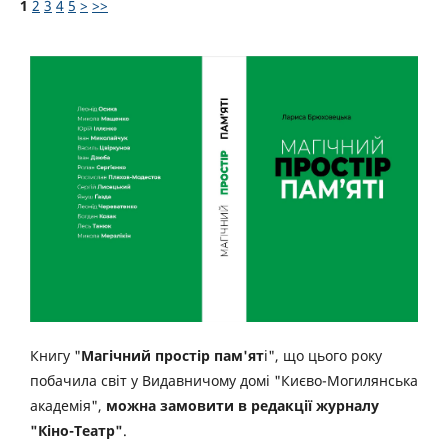
1
2
3
4
5
>
>>
Книгу "
Магічний простір пам'ят
і", що цього року
побачила світ у Видавничому домі "Києво-Могилянська
академія",
можна замовити в редакції журналу
"Кіно-Театр"
.