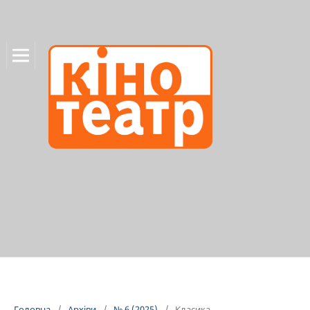
Головна
/
Архіви
/
№ 6 (2025)
/
Класика