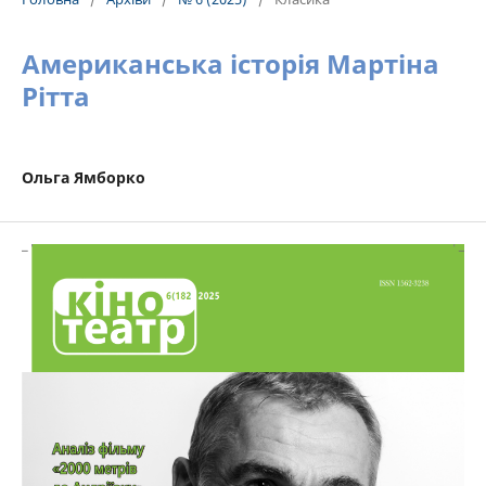
Американська історія Мартіна
Рітта
Ольга Ямборко