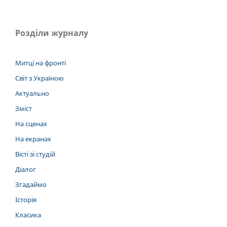
Розділи журналу
Митці на фронті
Світ з Україною
Актуально
Зміст
На сценах
На екранах
Вісті зі студій
Діалог
Згадаймо
Історія
Класика