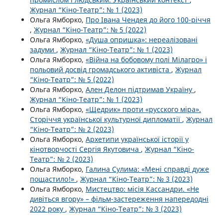
Журнал “Кіно-Театр”: № 1 (2023)
Ольга Ямборко,
Про Івана Чендея до його 100-річчя
,
Журнал “Кіно-Театр”: № 5 (2022)
Ольга Ямборко,
«Душа опришка»: нереалізовані
задуми
,
Журнал “Кіно-Театр”: № 1 (2023)
Ольга Ямборко,
«Війна на бобовому полі Мілагро» і
польовий досвід громадського активіста
,
Журнал
“Кіно-Театр”: № 5 (2022)
Ольга Ямборко,
Ален Делон підтримав Україну
,
Журнал “Кіно-Театр”: № 1 (2023)
Ольга Ямборко,
«Щедрик» проти «русского міра».
Сторіччя української культурної дипломатії
,
Журнал
“Кіно-Театр”: № 2 (2023)
Ольга Ямборко,
Архетипи української історії у
кінотворчості Сергія Якутовича
,
Журнал “Кіно-
Театр”: № 2 (2023)
Ольга Ямборко,
Галина Сулима: «Мені справді дуже
пощастило!»
,
Журнал “Кіно-Театр”: № 3 (2023)
Ольга Ямборко,
Мистецтво: місія Кассандри. «Не
дивіться вгору» – фільм-застереження напередодні
2022 року
,
Журнал “Кіно-Театр”: № 3 (2023)