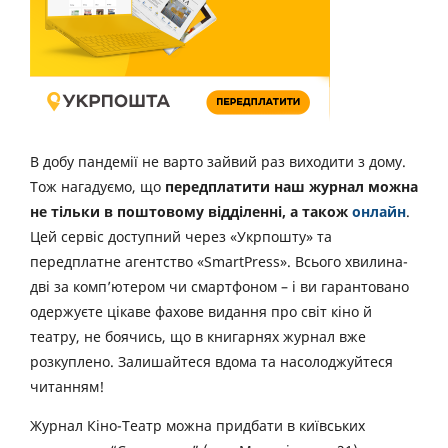
В добу пандемії не варто зайвий раз виходити з дому.
Тож нагадуємо, що
передплатити наш журнал можна
не тільки в поштовому відділенні, а також
онлайн
.
Цей сервіс доступний через «Укрпошту» та
передплатне агентство «SmartPress». Всього хвилина-
дві за комп’ютером чи смартфоном – і ви гарантовано
одержуєте цікаве фахове видання про світ кіно й
театру, не боячись, що в книгарнях журнал вже
розкуплено. Залишайтеся вдома та насолоджуйтеся
читанням!
Журнал Кіно-Театр можна придбати в київських